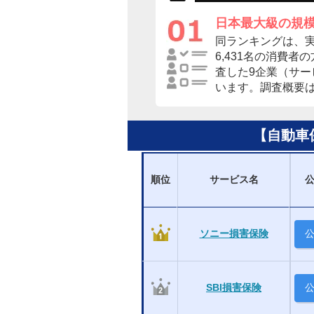
日本最大級の規
同ランキングは、
6,431名の消費
査した9企業（サ
います。調査概要
【自動車
順位
サービス名
ソニー損害保険
SBI損害保険