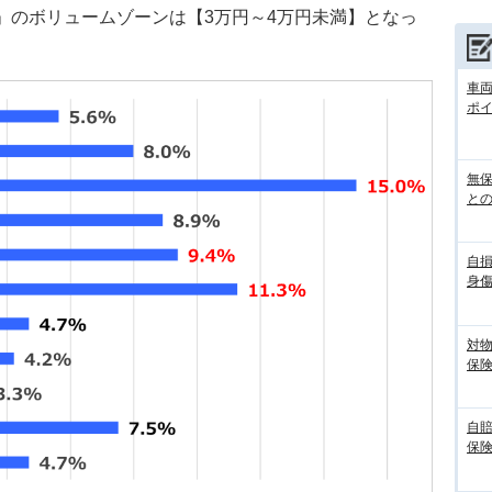
代」のボリュームゾーンは【3万円～4万円未満】となっ
車
ポ
無
との
自
身
対
保
自
保