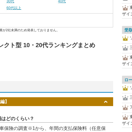
30代
40代
60代以上
ザイ
受
業が2社未満のため発表しておりません。
クト型 10・20代ランキングまとめ
ザイ
ロ
代編】
場はどのくらい？
ザイ
車保険の調査※1から、年間の支払保険料（任意保