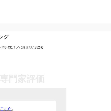
ング
6,431名／代理店型7,932名
専門家評価
こちら
。