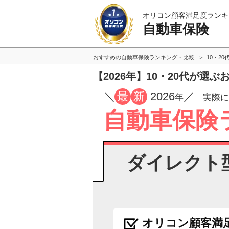
オリコン顧客満足度ランキ
自動車保険
おすすめの自動車保険ランキング・比較
10・20
【2026年】10・20代が
／
最
新
2026
／
年
実際に
自動車保険
ダイレクト
オリコン顧客満