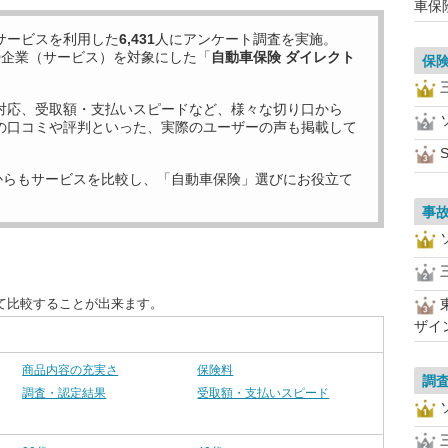
車保
サービスを利用した
6,431
人にアンケート調査を実施。
9
企業（サービス）を対象にした「
自動車保険 ダイレクト
保
対応、受取額・支払いスピードなど、様々な切り口から
の口コミや評判といった、実際のユーザーの声も掲載して
S
からもサービスを比較し、「自動車保険」選びにお役立て
事
て比較することが出来ます。
ザイ
商品内容の充実さ
保険料
調
調査・認定結果
受取額・支払いスピード