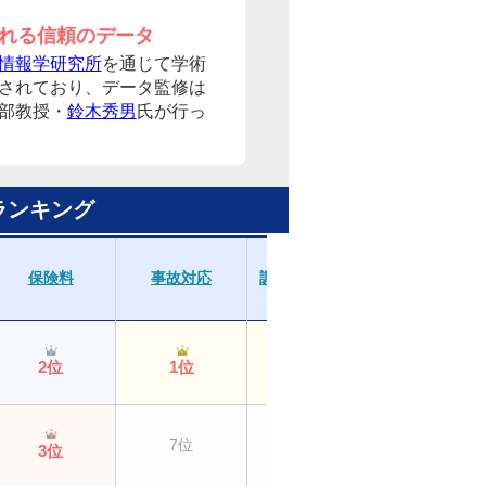
れる信頼のデータ
情報学研究所
を通じて学術
されており、データ監修は
部教授・
鈴木秀男
氏が行っ
ランキング
受取額・支払
保険料
事故対応
調査・認定結果
スピード
2位
1位
1位
1位
7位
7位
7位
3位