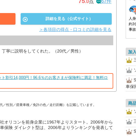
75
67件
.0
点
詳細を見る（公式サイト）
人身
約3
＞各項目の得点・口コミの詳細を見る
事故
、丁寧に説明をしてくれた。（20代／男性）
加
ト割引14,000円！96.6％のお客さまが保険料に満足！無料ロ
車保
商
代／性別／搭乗車種／免許の色／走行距離）を記載しています。
オリコンを前身企業に1967年よりスタート。2006年から
車保険 ダイレクト型は、2006年よりランキングを発表して