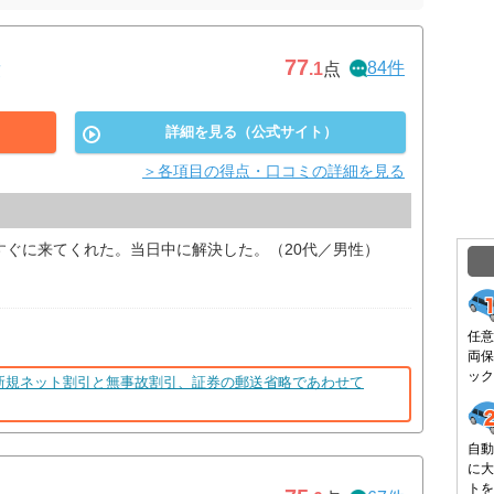
77
84件
.1
点
詳細を見る（公式サイト）
＞各項目の得点・口コミの詳細を見る
すぐに来てくれた。当日中に解決した。（20代／男性）
任意
両保
ック
新規ネット割引と無事故割引、証券の郵送省略であわせて
自動
に大
トを