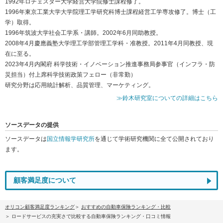
1992年ロチェスター大学経営大学院修士課程修了。
1996年東京工業大学大学院理工学研究科博士課程経営工学専攻修了。博士（工
学）取得。
1996年筑波大学社会工学系・講師。2002年6月同助教授。
2008年4月慶應義塾大学理工学部管理工学科・准教授。2011年4月同教授、現
在に至る。
2023年4月内閣府 科学技術・イノベーション推進事務局参事官（インフラ・防
災担当）付上席科学技術政策フェロー（非常勤）
研究分野は応用統計解析、品質管理、マーケティング。
≫鈴木研究室についての詳細はこちら
ソースデータの提供
ソースデータは
国立情報学研究所
を通じて学術研究機関に全て公開されており
ます。
顧客満足度について
オリコン顧客満足度ランキング
おすすめの自動車保険ランキング・比較
ロードサービスの充実さで比較する自動車保険ランキング・口コミ情報