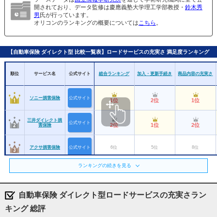
開されており、データ監修は慶應義塾大学理工学部教授・
鈴木秀
男
氏が行っています。
オリコンのランキングの概要については
こちら
。
【自動車保険 ダイレクト型 比較一覧表】ロードサービスの充実さ 満足度ランキング
順位
サービス名
公式サイト
総合ランキング
加入・更新手続き
商品内容の充実さ
ソニー損害保険
公式サイト
1位
2位
1位
三井ダイレクト損
公式サイト
2位
1位
2位
害保険
アクサ損害保険
公式サイト
6位
5位
8位
東京海上ダイレク
ランキングの続きを見る
ト損害保険（旧：
公式サイト
7位
4位
3位
イーデザイン損害
保険）
自動車保険 ダイレクト型ロードサービスの充実さラン
楽天損害保険
公式サイト
8位
8位
7位
キング 総評
SOMPOダイレク