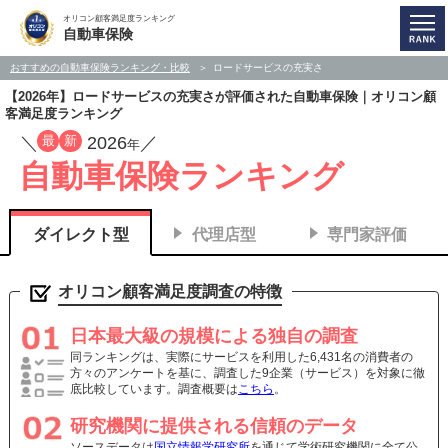
オリコン顧客満足度ランキング
自動車保険
おすすめの自動車保険ランキング・比較
ロードサービスの充実さ
【2026年】ロードサービスの充実さが評価された自動車保険｜オリコン顧
客満足度ランキング
最
新
／
2026
／
年
自動車保険ランキング
ダイレクト型
代理店型
専門家評価
オリコン顧客満足度調査の特徴
日本最大級の規模による独自の調査
同ランキングは、実際にサービスを利用した6,431名の消費者の
方々のアンケートを基に、調査した9企業（サービス）を対象に徹
底比較しています。調査概要は
こちら
。
研究機関に提供される信頼のデータ
ソースデータは
国立情報学研究所
を通じて学術研究機関に全て公