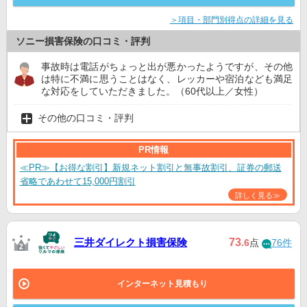
＞項目・部門別得点の詳細を見る
ソニー損害保険の口コミ・評判
事故時は電話がちょっと出が悪かったようですが、その他
は特に不満に思うことはなく、レッカーや宿泊なども満足
な対応をしていただきました。（60代以上／女性）
その他の口コミ・評判
PR情報
≪PR≫【お得な割引】新規ネット割引と無事故割引、証券の郵送
省略であわせて15,000円割引
詳しく見る≫
三井ダイレクト損害保険
73
.6
点
76件
インターネット見積もり