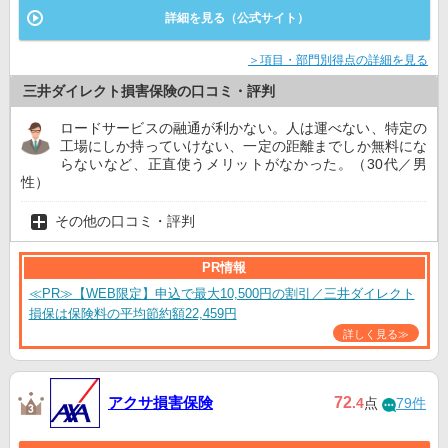
詳細を見る（公式サイト）
＞項目・部門別得点の詳細を見る
三井ダイレクト損害保険の口コミ・評判
ロードサービスの融通が利かない。人は運べない、特定の
工場にしか持っていけない、一定の距離までしか無料にな
らないなど、正直使うメリットがなかった。（30代／男
性）
その他の口コミ・評判
PR情報
≪PR≫【WEB限定】申込で最大10,500円の割引／三井ダイレクト
損保は保険料の平均節約額22,459円
詳しく見る≫
アクサ損害保険
72
.4
点
79件