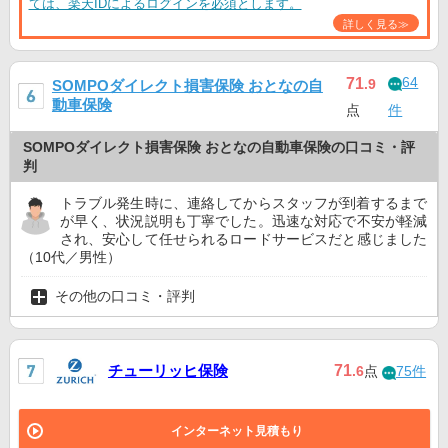
ては、楽天IDによるログインを必須とします。
詳しく見る≫
64
71
.9
SOMPOダイレクト損害保険 おとなの自
動車保険
点
件
SOMPOダイレクト損害保険 おとなの自動車保険の口コミ・評
判
トラブル発生時に、連絡してからスタッフが到着するまで
が早く、状況説明も丁寧でした。迅速な対応で不安が軽減
され、安心して任せられるロードサービスだと感じました
（10代／男性）
その他の口コミ・評判
チューリッヒ保険
71
.6
点
75件
インターネット見積もり