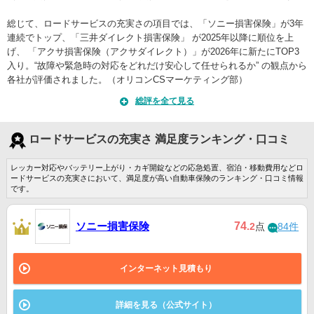
総じて、ロードサービスの充実さの項目では、「ソニー損害保険」が3年
連続でトップ、「三井ダイレクト損害保険」 が2025年以降に順位を上
げ、 「アクサ損害保険（アクサダイレクト）」が2026年に新たにTOP3
入り。“故障や緊急時の対応をどれだけ安心して任せられるか” の観点から
各社が評価されました。（オリコンCSマーケティング部）
総評を全て見る
ロードサービスの充実さ 満足度ランキング・口コミ
レッカー対応やバッテリー上がり・カギ開錠などの応急処置、宿泊・移動費用などロ
ードサービスの充実さにおいて、満足度が高い自動車保険のランキング・口コミ情報
です。
ソニー損害保険
74
.2
点
84件
インターネット見積もり
詳細を見る（公式サイト）