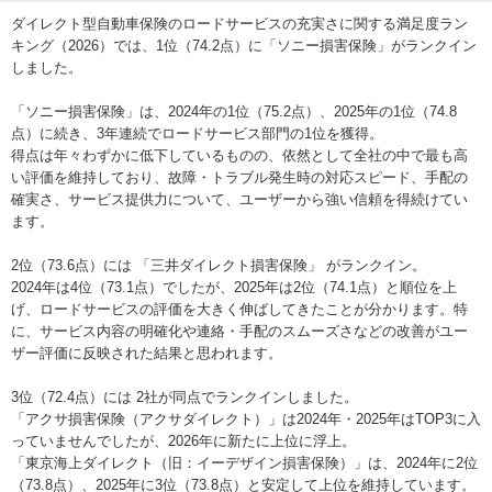
ト損害保険 おと
3位
3位
3位
なの自動車保険
ダイレクト型自動車保険のロードサービスの充実さに関する満足度ラン
キング（2026）では、1位（74.2点）に「ソニー損害保険」がランクイン
チューリッヒ保険
公式サイト
6位
5位
しました。
3位
「ソニー損害保険」は、2024年の1位（75.2点）、2025年の1位（74.8
SBI損害保険
公式サイト
7位
4位
6位
点）に続き、3年連続でロードサービス部門の1位を獲得。
得点は年々わずかに低下しているものの、依然として全社の中で最も高
い評価を維持しており、故障・トラブル発生時の対応スピード、手配の
確実さ、サービス提供力について、ユーザーから強い信頼を得続けてい
ます。
2位（73.6点）には 「三井ダイレクト損害保険」 がランクイン。
2024年は4位（73.1点）でしたが、2025年は2位（74.1点）と順位を上
げ、ロードサービスの評価を大きく伸ばしてきたことが分かります。特
に、サービス内容の明確化や連絡・手配のスムーズさなどの改善がユー
ザー評価に反映された結果と思われます。
3位（72.4点）には 2社が同点でランクインしました。
「アクサ損害保険（アクサダイレクト）」は2024年・2025年はTOP3に入
っていませんでしたが、2026年に新たに上位に浮上。
「東京海上ダイレクト（旧：イーデザイン損害保険）」は、2024年に2位
（73.8点）、2025年に3位（73.8点）と安定して上位を維持しています。