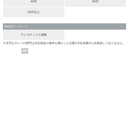
40代
50代
60代以上
商品別ランキング
テレマティクス保険
※文字がグレーの部門は当社規定の条件を満たした企業が2社未満のため発表しておりません。
PR