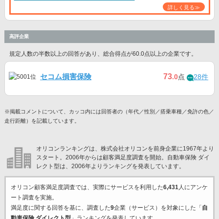
詳しく見る≫
高評企業
規定人数の半数以上の回答があり、総合得点が60.0点以上の企業です。
セコム損害保険
73
.0
点
28件
※掲載コメントについて、カッコ内には回答者の（年代／性別／搭乗車種／免許の色／
走行距離）を記載しています。
オリコンランキングは、株式会社オリコンを前身企業に1967年より
スタート。2006年からは顧客満足度調査を開始。自動車保険 ダイ
レクト型は、2006年よりランキングを発表しています。
オリコン顧客満足度調査では、実際にサービスを利用した
6,431
人にアンケ
ート調査を実施。
満足度に関する回答を基に、調査した
9
企業（サービス）を対象にした「
自
動車保険 ダイレクト型
」ランキングを発表しています。