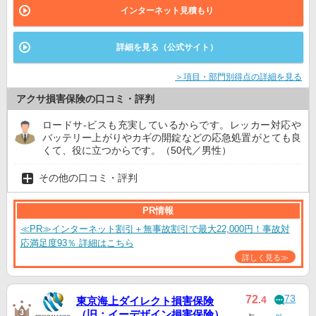
インターネット見積もり
詳細を見る（公式サイト）
＞項目・部門別得点の詳細を見る
アクサ損害保険の口コミ・評判
ロードサ-ビスも充実しているからです。レッカー対応や
バッテリー上がりやカギの開錠などの応急処置がとても良
くて、役に立つからです。（50代／男性）
その他の口コミ・評判
PR情報
≪PR≫インターネット割引＋無事故割引で最大22,000円！事故対
応満足度93％ 詳細はこちら
詳しく見る≫
73
72
.4
東京海上ダイレクト損害保険
（旧：イーデザイン損害保険）