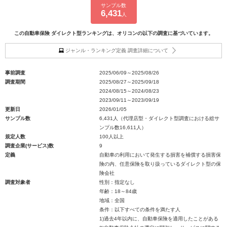
サンプル数
6,431
人
この自動車保険 ダイレクト型ランキングは、オリコンの以下の調査に基づいています。
ジャンル・ランキング定義 調査詳細について
事前調査
2025/06/09～2025/08/26
調査期間
2025/08/27～2025/09/18
2024/08/15～2024/08/23
2023/09/11～2023/09/19
更新日
2026/01/05
サンプル数
6,431人（代理店型・ダイレクト型調査における総サ
ンプル数16,611人）
規定人数
100人以上
調査企業(サービス)数
9
定義
自動車の利用において発生する損害を補償する損害保
険の内、任意保険を取り扱っているダイレクト型の保
険会社
調査対象者
性別：指定なし
年齢：18～84歳
地域：全国
条件：以下すべての条件を満たす人
1)過去4年以内に、自動車保険を適用したことがある