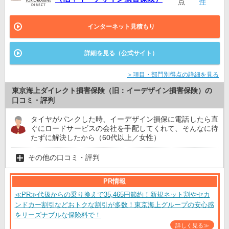
点
件
インターネット見積もり
詳細を見る（公式サイト）
＞項目・部門別得点の詳細を見る
東京海上ダイレクト損害保険（旧：イーデザイン損害保険）の
口コミ・評判
タイヤがパンクした時、イーデザイン損保に電話したら直
ぐにロードサービスの会社を手配してくれて、そんなに待
たずに解決したから（60代以上／女性）
その他の口コミ・評判
PR情報
≪PR≫代扱からの乗り換えで35,465円節約！新規ネット割やセカ
ンドカー割引などおトクな割引が多数！東京海上グループの安心感
をリーズナブルな保険料で！
詳しく見る≫