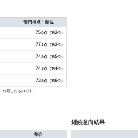
部門得点・順位
75
2
.0点（第
位）
77
2
.1点（第
位）
74
5
.9点（第
位）
74
4
.7点（第
位）
73
6
.5点（第
位）
に分類したものです。
継続意向結果
割合