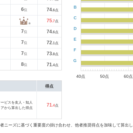
B
6
74
位
.6
点
C
75
.7
点
D
7
74
位
.6
点
E
7
72
位
.1
点
F
7
73
位
.8
点
G
8
71
位
.4
点
40点
50点
60点
得点
サービスを友人・知人
71
.4
点
コアから算出した得点
者ニーズに基づく重要度の掛け合わせ、他者推奨得点を加味して算出し