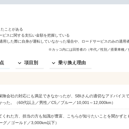
したことがある
サービスに関する支払い金額を把握している
適用した際に自身が運転していなかった場合や、ロードサービスのみの適用
※カッコ内には回答者の（年代／性別／搭乗車種／
点
項目別
乗り換え理由
保険会社の対応にも満足できなかったが、SBIさんの適切なアドバイス
た。（60代以上／男性／C5／ブルー／10,001～12,000km）
てくれた方、担当の方も知識が豊富、こちらが知りたいことを聞かずと
グ／ゴールド／3,000km以下）