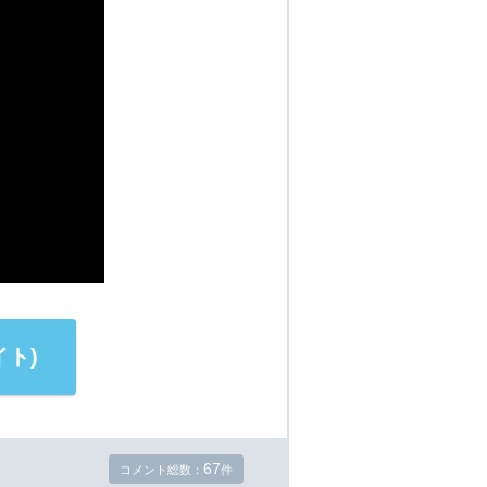
ト)
67
コメント総数：
件