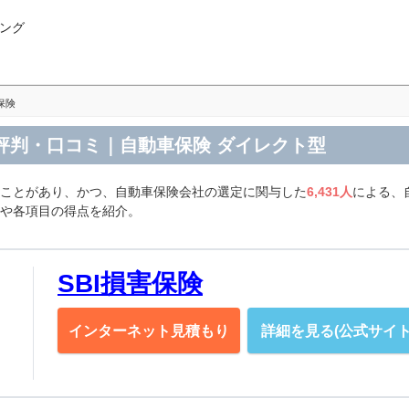
ング
保険
険の評判・口コミ｜自動車保険 ダイレクト型
たことがあり、かつ、自動車保険会社の選定に関与した
6,431人
による、
声や各項目の得点を紹介。
SBI損害保険
インターネット見積もり
詳細を見る(公式サイト