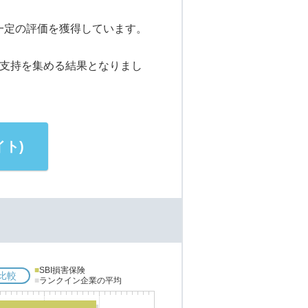
が一定の評価を獲得しています。
の支持を集める結果となりまし
ト)
■
SBI損害保険
比較
■
ランクイン企業の平均