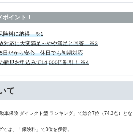
メポイント！
が保険料に納得 ※1
事故対応に大変満足～やや満足と回答 ※3
65日だから安心 休日でも初期対応
新規お申込みで14,000円割引！ ※4
ついて
自動車保険 ダイレクト型 ランキング」で総合7位（74.3点）と
グでは、「保険料」で3位を獲得。