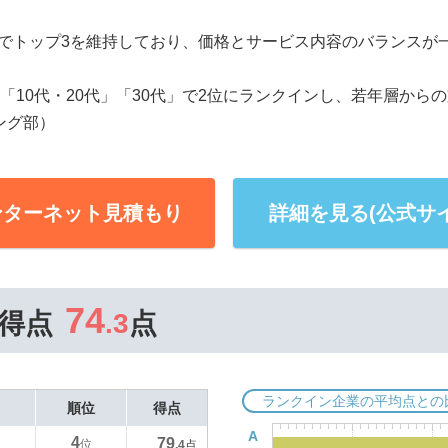
連続でトップ3を維持しており、価格とサービス内容のバランス
「10代・20代」「30代」で2位にランクインし、若年層から
ング部）
ンターネット見積もり
詳細を見る(公式サイ
74
得点
.3
点
ランクイン企業の平均点との
順位
得点
A
4
79
位
.4
点