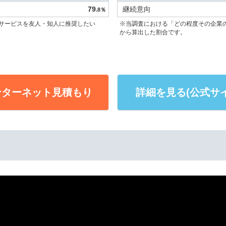
79
継続意向
.8％
サービスを友人・知人に推奨したい
※当調査における「どの程度その企業
から算出した割合です。
ンターネット見積もり
詳細を見る(公式サイ