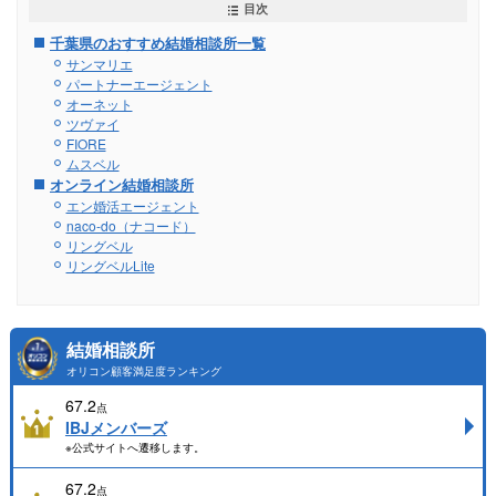
目次
千葉県のおすすめ結婚相談所一覧
サンマリエ
パートナーエージェント
オーネット
ツヴァイ
FIORE
ムスベル
オンライン結婚相談所
エン婚活エージェント
naco-do（ナコード）
リングベル
リングベルLite
結婚相談所
オリコン顧客満足度ランキング
67.2
点
IBJメンバーズ
※公式サイトへ遷移します。
67.2
点