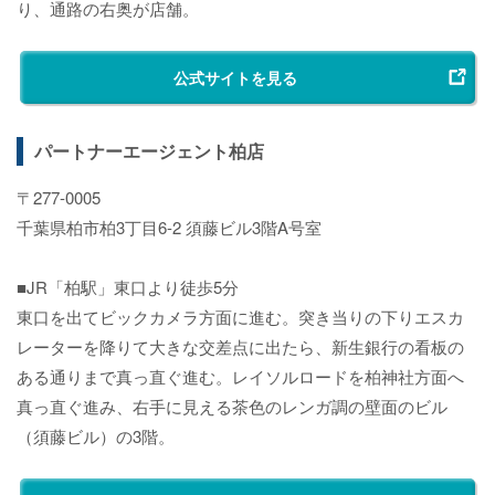
り、通路の右奥が店舗。
公式サイトを見る
パートナーエージェント柏店
〒277-0005
千葉県柏市柏3丁目6-2 須藤ビル3階A号室
■JR「柏駅」東口より徒歩5分
東口を出てビックカメラ方面に進む。突き当りの下りエスカ
レーターを降りて大きな交差点に出たら、新生銀行の看板の
ある通りまで真っ直ぐ進む。レイソルロードを柏神社方面へ
真っ直ぐ進み、右手に見える茶色のレンガ調の壁面のビル
（須藤ビル）の3階。