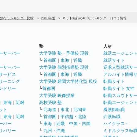
銀行ランキング・比較
2010年版
ネット銀行の40代ランキング・口コミ情報
塾
人材
ーサーバー
大学受験 塾・予備校 現役
就活エージェン
└
首都圏
｜
東海
｜
近畿
就活サイト
ーサーバー
大学受験 個別指導塾 現役
逆求人型就活サ
サービス
└
首都圏
｜
東海
｜
近畿
アルバイト情報
リーニング
大学受験 難関大学特化型 現役
転職サイト
ンドリー
└
首都圏
転職サイト 女性
大学受験 映像授業
転職スカウトサ
｜
東海
｜
近畿
高校受験 塾
転職エージェン
ット
└
北海道
｜
東北
｜
北関東
看護師転職
｜
東海
｜
近畿
└
首都圏
｜
甲信越・北陸
介護転職
ーパー
└
東海
｜
近畿
｜
中国・四国
ハイクラス・
リバリー
└
九州・沖縄
ミドルクラス転