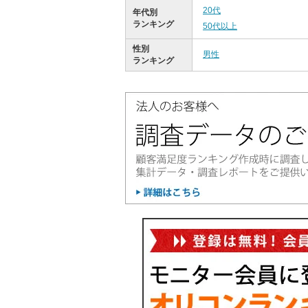
20代
年代別
ランキング
50代以上
性別
男性
ランキング