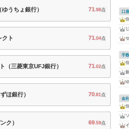
71
（ゆうちょ銀行）
.98
点
口
住
71
レクト
.04
点
手
住
71
ト（三菱東京UFJ銀行）
.02
点
70
みずほ銀行）
.81
点
金
住
69
バンク）
.59
点