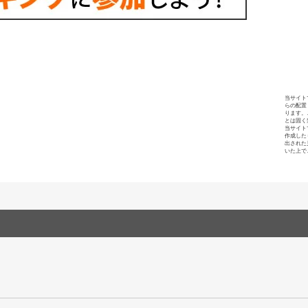
当サイト
らの配置
ります。
とは固く
当サイト
作成した
出された
いた上で