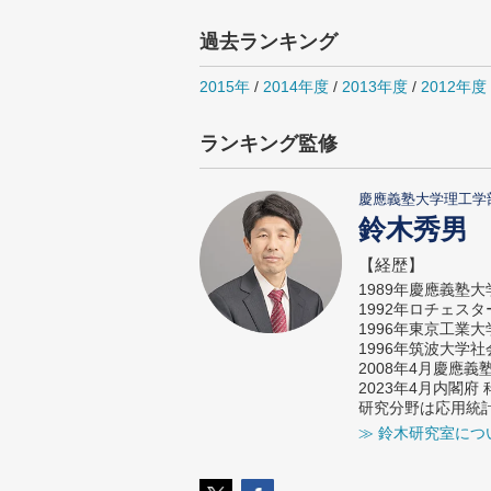
過去ランキング
2015年
/
2014年度
/
2013年度
/
2012年度
ランキング監修
慶應義塾大学理工学
鈴木秀男
【経歴】
1989年慶應義塾
1992年ロチェス
1996年東京工業
1996年筑波大学
2008年4月慶應
2023年4月内閣
研究分野は応用統
≫ 鈴木研究室につ