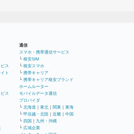
通信
ト
スマホ・携帯通信サービス
└
格安SIM
ービス
└
格安スマホ
サイト
└
携帯キャリア
└
携帯キャリア格安ブランド
ホームルーター
ービス
モバイルデータ通信
ト
プロバイダ
└
北海道
｜
東北
｜
関東
｜
東海
└
甲信越・北陸
｜
近畿
｜
中国
└
四国
｜
九州・沖縄
職
└
広域企業