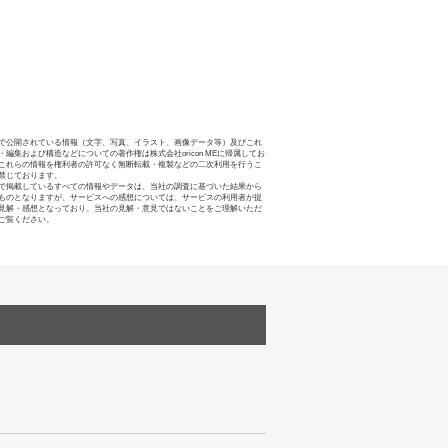
で公開されている情報（文字、写真、イラスト、画像データ等）及びこれ
・編集および構造などについての著作権は株式会社oricon MEに帰属してお
これらの情報を権利者の許可なく無断転載・複製などの二次利用を行うこ
禁じております。
で掲載しているすべての情報やデータは、当社の調査に基づいた結果から
ものとなりますが、サービスへの感想については、サービスの利用者が提
見解・感想となっており、当社の見解・意見ではないことをご理解いただ
ご覧ください。