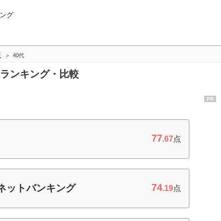
ング
版
40代
0代ランキング・比較
PR
77
.67
点
74
ネットバンキング
.19
点