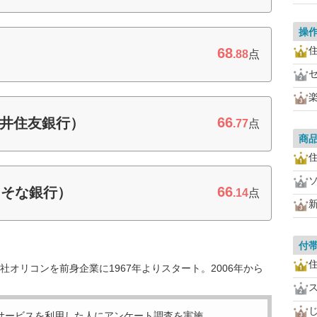
操
住
68
.88
点
66
三井住友銀行）
.77
点
商
住
66
りそな銀行）
.14
点
付
住
オリコンを前身企業に1967年よりスタート。2006年から
サービスを利用した
人にアンケート調査を実施。