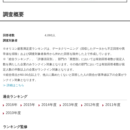
調査概要
回答者数
4,093人
調査対象者
※オリコン顧客満足度ランキングは、データクリーニング（回収したデータから不正回答や異
常値を排除）および調査対象者条件から外れた回答を除外した上で作成しています。
※「総合ランキング」、「評価項目別」、部門の「業態別」においては有効回答者数が規定人
数を満たした企業のみランクイン対象となります。その他の部門においては有効回答者数が規
定人数の半数以上の企業がランクイン対象となります。
※総合得点が60.00点以上で、他人に薦めたくないと回答した人の割合が基準値以下の企業がラ
ンクイン対象となります。
≫ 詳細はこちら
過去ランキング
2016年
2015年
2014年度
2013年度
2012年度
2011年度
2010年度
ランキング監修