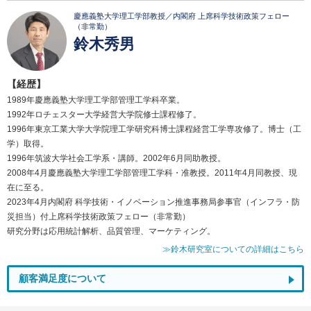
慶應義塾大学理工学部教授／内閣府 上席科学技術政策フェロー
（非常勤）
鈴木秀男
【経歴】
1989年慶應義塾大学理工学部管理工学科卒業。
1992年ロチェスター大学経営大学院修士課程修了。
1996年東京工業大学大学院理工学研究科博士課程経営工学専攻修了。博士（工
学）取得。
1996年筑波大学社会工学系・講師。2002年6月同助教授。
2008年4月慶應義塾大学理工学部管理工学科・准教授。2011年4月同教授、現
在に至る。
2023年4月内閣府 科学技術・イノベーション推進事務局参事官（インフラ・防
災担当）付上席科学技術政策フェロー（非常勤）
研究分野は応用統計解析、品質管理、マーケティング。
≫鈴木研究室についての詳細はこちら
顧客満足度について