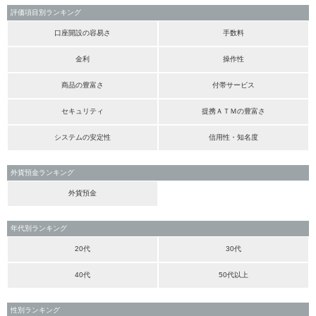
評価項目別ランキング
口座開設の容易さ
手数料
金利
操作性
商品の豊富さ
付帯サービス
セキュリティ
提携ＡＴＭの豊富さ
システムの安定性
信用性・知名度
外貨預金ランキング
外貨預金
年代別ランキング
20代
30代
40代
50代以上
性別ランキング