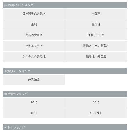
評価項目別ランキング
口座開設の容易さ
手数料
金利
操作性
商品の豊富さ
付帯サービス
セキュリティ
提携ＡＴＭの豊富さ
システムの安定性
信用性・知名度
外貨預金ランキング
外貨預金
年代別ランキング
20代
30代
40代
50代以上
性別ランキング