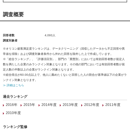
調査概要
回答者数
4,093人
調査対象者
※オリコン顧客満足度ランキングは、データクリーニング（回収したデータから不正回答や異
常値を排除）および調査対象者条件から外れた回答を除外した上で作成しています。
※「総合ランキング」、「評価項目別」、部門の「業態別」においては有効回答者数が規定人
数を満たした企業のみランクイン対象となります。その他の部門においては有効回答者数が規
定人数の半数以上の企業がランクイン対象となります。
※総合得点が60.00点以上で、他人に薦めたくないと回答した人の割合が基準値以下の企業がラ
ンクイン対象となります。
≫ 詳細はこちら
過去ランキング
2016年
2015年
2014年度
2013年度
2012年度
2011年度
2010年度
ランキング監修