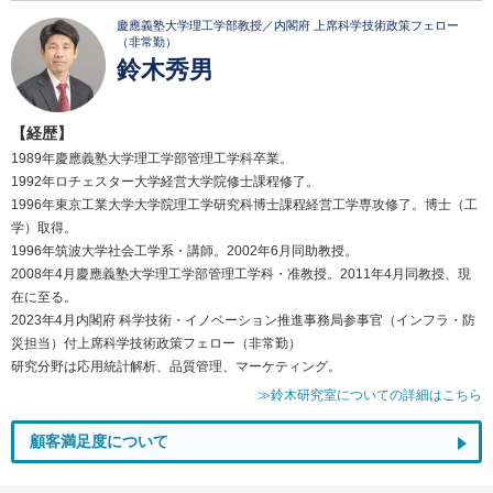
慶應義塾大学理工学部教授／内閣府 上席科学技術政策フェロー
（非常勤）
鈴木秀男
【経歴】
1989年慶應義塾大学理工学部管理工学科卒業。
1992年ロチェスター大学経営大学院修士課程修了。
1996年東京工業大学大学院理工学研究科博士課程経営工学専攻修了。博士（工
学）取得。
1996年筑波大学社会工学系・講師。2002年6月同助教授。
2008年4月慶應義塾大学理工学部管理工学科・准教授。2011年4月同教授、現
在に至る。
2023年4月内閣府 科学技術・イノベーション推進事務局参事官（インフラ・防
災担当）付上席科学技術政策フェロー（非常勤）
研究分野は応用統計解析、品質管理、マーケティング。
≫鈴木研究室についての詳細はこちら
顧客満足度について