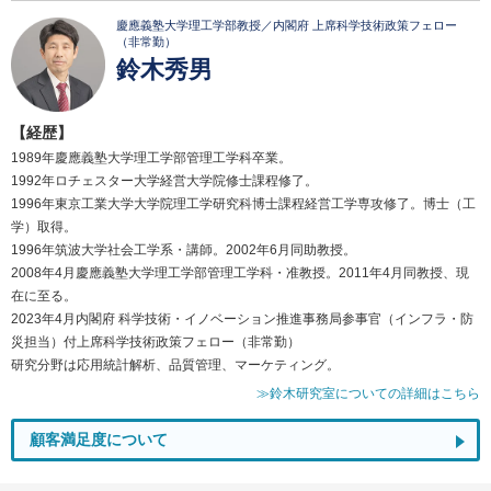
慶應義塾大学理工学部教授／内閣府 上席科学技術政策フェロー
（非常勤）
鈴木秀男
【経歴】
1989年慶應義塾大学理工学部管理工学科卒業。
1992年ロチェスター大学経営大学院修士課程修了。
1996年東京工業大学大学院理工学研究科博士課程経営工学専攻修了。博士（工
学）取得。
1996年筑波大学社会工学系・講師。2002年6月同助教授。
2008年4月慶應義塾大学理工学部管理工学科・准教授。2011年4月同教授、現
在に至る。
2023年4月内閣府 科学技術・イノベーション推進事務局参事官（インフラ・防
災担当）付上席科学技術政策フェロー（非常勤）
研究分野は応用統計解析、品質管理、マーケティング。
≫鈴木研究室についての詳細はこちら
顧客満足度について