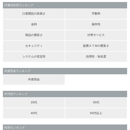
評価項目別ランキング
口座開設の容易さ
手数料
金利
操作性
商品の豊富さ
付帯サービス
セキュリティ
提携ＡＴＭの豊富さ
システムの安定性
信用性・知名度
外貨預金ランキング
外貨預金
年代別ランキング
20代
30代
40代
50代以上
性別ランキング