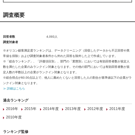
調査概要
回答者数
4,093人
調査対象者
※オリコン顧客満足度ランキングは、データクリーニング（回収したデータから不正回答や異
常値を排除）および調査対象者条件から外れた回答を除外した上で作成しています。
※「総合ランキング」、「評価項目別」、部門の「業態別」においては有効回答者数が規定人
数を満たした企業のみランクイン対象となります。その他の部門においては有効回答者数が規
定人数の半数以上の企業がランクイン対象となります。
※総合得点が60.00点以上で、他人に薦めたくないと回答した人の割合が基準値以下の企業がラ
ンクイン対象となります。
≫ 詳細はこちら
過去ランキング
2016年
2015年
2014年度
2013年度
2012年度
2011年度
2010年度
ランキング監修