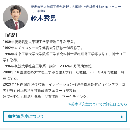
慶應義塾大学理工学部教授／内閣府 上席科学技術政策フェロー
（非常勤）
鈴木秀男
【経歴】
1989年慶應義塾大学理工学部管理工学科卒業。
1992年ロチェスター大学経営大学院修士課程修了。
1996年東京工業大学大学院理工学研究科博士課程経営工学専攻修了。博士（工
学）取得。
1996年筑波大学社会工学系・講師。2002年6月同助教授。
2008年4月慶應義塾大学理工学部管理工学科・准教授。2011年4月同教授、現
在に至る。
2023年4月内閣府 科学技術・イノベーション推進事務局参事官（インフラ・防
災担当）付上席科学技術政策フェロー（非常勤）
研究分野は応用統計解析、品質管理、マーケティング。
≫鈴木研究室についての詳細はこちら
顧客満足度について