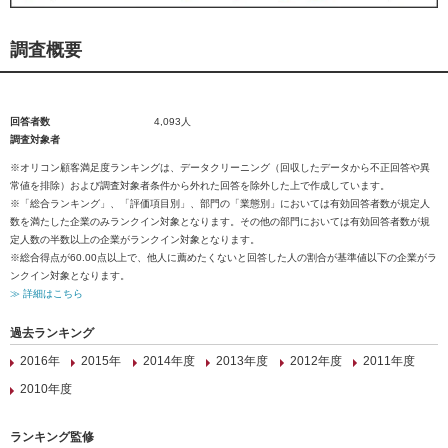
調査概要
回答者数
4,093人
調査対象者
※オリコン顧客満足度ランキングは、データクリーニング（回収したデータから不正回答や異
常値を排除）および調査対象者条件から外れた回答を除外した上で作成しています。
※「総合ランキング」、「評価項目別」、部門の「業態別」においては有効回答者数が規定人
数を満たした企業のみランクイン対象となります。その他の部門においては有効回答者数が規
定人数の半数以上の企業がランクイン対象となります。
※総合得点が60.00点以上で、他人に薦めたくないと回答した人の割合が基準値以下の企業がラ
ンクイン対象となります。
≫ 詳細はこちら
過去ランキング
2016年
2015年
2014年度
2013年度
2012年度
2011年度
2010年度
ランキング監修