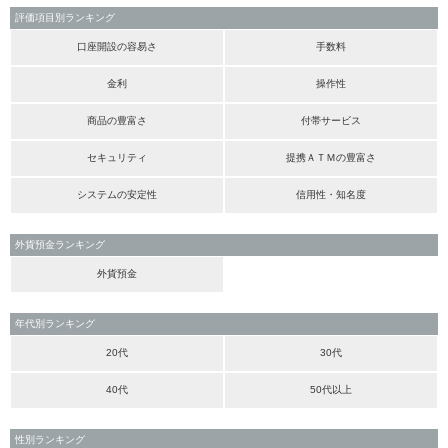
評価項目別ランキング
口座開設の容易さ
手数料
金利
操作性
商品の豊富さ
付帯サービス
セキュリティ
提携ＡＴＭの豊富さ
システムの安定性
信用性・知名度
外貨預金ランキング
外貨預金
年代別ランキング
20代
30代
40代
50代以上
性別ランキング