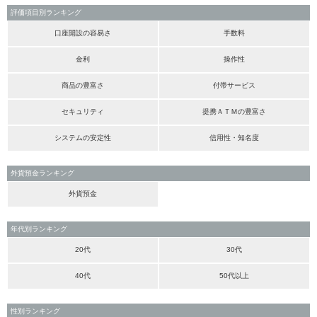
評価項目別ランキング
口座開設の容易さ
手数料
金利
操作性
商品の豊富さ
付帯サービス
セキュリティ
提携ＡＴＭの豊富さ
システムの安定性
信用性・知名度
外貨預金ランキング
外貨預金
年代別ランキング
20代
30代
40代
50代以上
性別ランキング