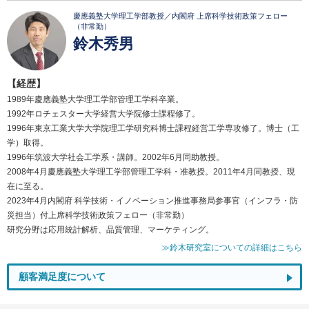
慶應義塾大学理工学部教授／内閣府 上席科学技術政策フェロー
（非常勤）
鈴木秀男
【経歴】
1989年慶應義塾大学理工学部管理工学科卒業。
1992年ロチェスター大学経営大学院修士課程修了。
1996年東京工業大学大学院理工学研究科博士課程経営工学専攻修了。博士（工
学）取得。
1996年筑波大学社会工学系・講師。2002年6月同助教授。
2008年4月慶應義塾大学理工学部管理工学科・准教授。2011年4月同教授、現
在に至る。
2023年4月内閣府 科学技術・イノベーション推進事務局参事官（インフラ・防
災担当）付上席科学技術政策フェロー（非常勤）
研究分野は応用統計解析、品質管理、マーケティング。
≫鈴木研究室についての詳細はこちら
顧客満足度について