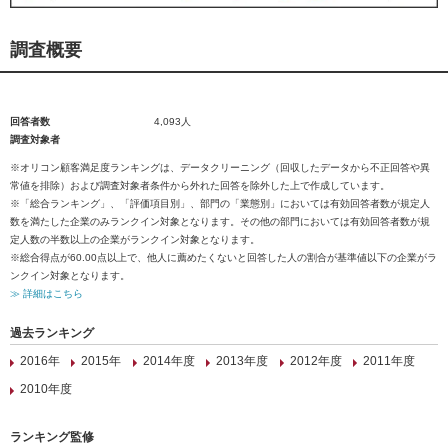
調査概要
回答者数
4,093人
調査対象者
※オリコン顧客満足度ランキングは、データクリーニング（回収したデータから不正回答や異
常値を排除）および調査対象者条件から外れた回答を除外した上で作成しています。
※「総合ランキング」、「評価項目別」、部門の「業態別」においては有効回答者数が規定人
数を満たした企業のみランクイン対象となります。その他の部門においては有効回答者数が規
定人数の半数以上の企業がランクイン対象となります。
※総合得点が60.00点以上で、他人に薦めたくないと回答した人の割合が基準値以下の企業がラ
ンクイン対象となります。
≫ 詳細はこちら
過去ランキング
2016年
2015年
2014年度
2013年度
2012年度
2011年度
2010年度
ランキング監修