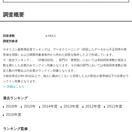
調査概要
回答者数
4,093人
調査対象者
※オリコン顧客満足度ランキングは、データクリーニング（回収したデータから不正回答や異
常値を排除）および調査対象者条件から外れた回答を除外した上で作成しています。
※「総合ランキング」、「評価項目別」、部門の「業態別」においては有効回答者数が規定人
数を満たした企業のみランクイン対象となります。その他の部門においては有効回答者数が規
定人数の半数以上の企業がランクイン対象となります。
※総合得点が60.00点以上で、他人に薦めたくないと回答した人の割合が基準値以下の企業がラ
ンクイン対象となります。
≫ 詳細はこちら
過去ランキング
2016年
2015年
2014年度
2013年度
2012年度
2011年度
2010年度
ランキング監修