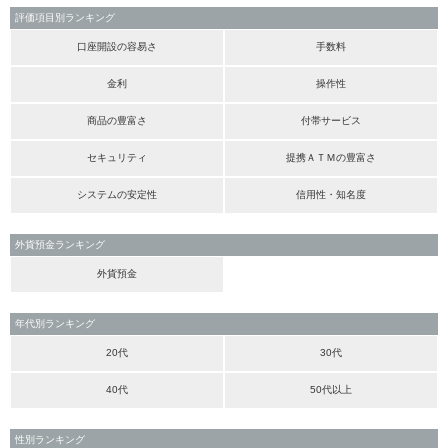
評価項目別ランキング
口座開設の容易さ
手数料
金利
操作性
商品の豊富さ
付帯サービス
セキュリティ
提携ＡＴＭの豊富さ
システムの安定性
信用性・知名度
外貨預金ランキング
外貨預金
年代別ランキング
20代
30代
40代
50代以上
性別ランキング