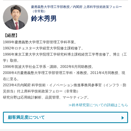
慶應義塾大学理工学部教授／内閣府 上席科学技術政策フェロー
（非常勤）
鈴木秀男
【経歴】
1989年慶應義塾大学理工学部管理工学科卒業。
1992年ロチェスター大学経営大学院修士課程修了。
1996年東京工業大学大学院理工学研究科博士課程経営工学専攻修了。博士（工
学）取得。
1996年筑波大学社会工学系・講師。2002年6月同助教授。
2008年4月慶應義塾大学理工学部管理工学科・准教授。2011年4月同教授、現
在に至る。
2023年4月内閣府 科学技術・イノベーション推進事務局参事官（インフラ・防
災担当）付上席科学技術政策フェロー（非常勤）
研究分野は応用統計解析、品質管理、マーケティング。
≫鈴木研究室についての詳細はこちら
顧客満足度について