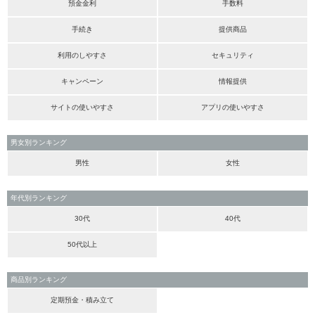
預金金利
手数料
手続き
提供商品
利用のしやすさ
セキュリティ
キャンペーン
情報提供
サイトの使いやすさ
アプリの使いやすさ
男女別ランキング
男性
女性
年代別ランキング
30代
40代
50代以上
商品別ランキング
定期預金・積み立て