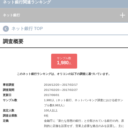
ネット銀行関連ランキング
ネット銀行
ネット銀行 TOP
調査概要
サンプル数
1,980
人
このネット銀行ランキングは、オリコンの以下の調査に基づいています。
事前調査
2016/12/20～2017/02/17
調査期間
2017/02/20～2017/02/27
更新日
2017/06/01
サンプル数
1,980人（ネット銀行、ネットバンキング調査における総サン
プル数8,983人）
規定人数
100人以上
調査企業数
6社
定義
金融庁に「新たな形態の銀行」と分類されている銀行の内、原
則的に店舗を設置せず、営業上必要な拠点のみを設置し、主に