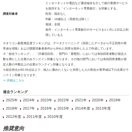
インターネットや電話など通信端末を介して銀行業務サービス
を提供する「インターネット専業銀行」を対象とする。
調査対象者
性別：指定なし
年齢：18歳以上（高校生は除く）
地域：全国
条件：インターネット専業銀行のサービスを1ヶ月に1日以上利
用している人
※オリコン顧客満足度ランキングは、データクリーニング（回収したデータから不正回答や異
常値を排除）および調査対象者条件から外れた回答を除外した上で作成しています。
※「総合ランキング」、「評価項目別」、部門の「業態別」においては有効回答者数が規定人
数を満たした企業のみランクイン対象となります。その他の部門においては有効回答者数が規
定人数の半数以上の企業がランクイン対象となります。
※総合得点が60.00点以上で、他人に薦めたくないと回答した人の割合が基準値以下の企業がラ
ンクイン対象となります。
≫ 詳細はこちら
過去ランキング
2025年
2024年
2023年
2022年
2021年
2020年
2019年
2018年
2017年
2016年
2015年
2014年度
2013年度
2012年度
2011年度
2010年度
推奨意向