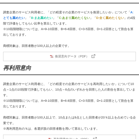
調査企業のサービス利用者に、「どの程度その企業のサービスを推奨したいか」について「
A:
とても薦めたい
」「
B:まあ薦めたい
」「
C:あまり薦めたくない
」「
D:全く薦めたくない
」の4段
階で評価をしてもらい比率を算出しています。
※10段階聴取については、A=9-10回答、B=6-8回答、C=3-5回答、D=1-2回答として割合を算
出しております。
商標対象は、回答者数が100人以上の企業です。
推奨意向データ（PDF）
再利用意向
調査企業のサービス利用者に、「どの程度その企業のサービスを再利用したいか」について10
点～1点の10段階で評価してもらい、10点～6点のいずれかを回答した人の割合を算出していま
す。
※10段階聴取については、A=9-10回答、B=6-8回答、C=3-5回答、D=1-2回答として割合を算
出しております。
商標対象は、回答者数が100人以上で、10点または9点とした回答者が20％以上を占めている企
業です。
※再利用意向の％は、各選択肢の回答者数を用いて算出しています。