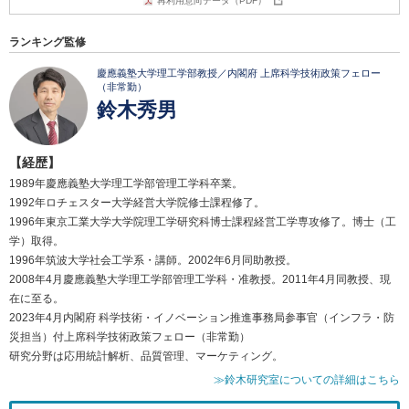
再利用意向データ（PDF）
ランキング監修
慶應義塾大学理工学部教授／内閣府 上席科学技術政策フェロー
（非常勤）
鈴木秀男
【経歴】
1989年慶應義塾大学理工学部管理工学科卒業。
1992年ロチェスター大学経営大学院修士課程修了。
1996年東京工業大学大学院理工学研究科博士課程経営工学専攻修了。博士（工
学）取得。
1996年筑波大学社会工学系・講師。2002年6月同助教授。
2008年4月慶應義塾大学理工学部管理工学科・准教授。2011年4月同教授、現
在に至る。
2023年4月内閣府 科学技術・イノベーション推進事務局参事官（インフラ・防
災担当）付上席科学技術政策フェロー（非常勤）
研究分野は応用統計解析、品質管理、マーケティング。
≫鈴木研究室についての詳細はこちら