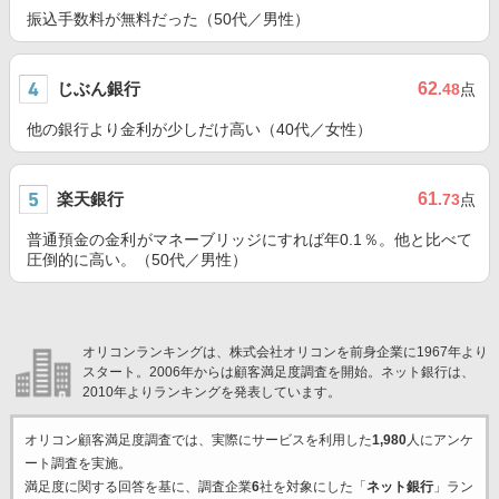
振込手数料が無料だった（50代／男性）
じぶん銀行
62
.48
点
他の銀行より金利が少しだけ高い（40代／女性）
楽天銀行
61
.73
点
普通預金の金利がマネーブリッジにすれば年0.1％。他と比べて
圧倒的に高い。（50代／男性）
オリコンランキングは、株式会社オリコンを前身企業に1967年より
スタート。2006年からは顧客満足度調査を開始。ネット銀行は、
2010年よりランキングを発表しています。
オリコン顧客満足度調査では、実際にサービスを利用した
1,980
人にアンケ
ート調査を実施。
満足度に関する回答を基に、調査企業
6
社を対象にした「
ネット銀行
」ラン