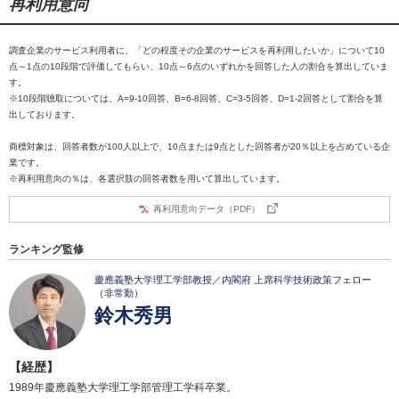
再利用意向
調査企業のサービス利用者に、「どの程度その企業のサービスを再利用したいか」について10
点～1点の10段階で評価してもらい、10点～6点のいずれかを回答した人の割合を算出していま
す。
※10段階聴取については、A=9-10回答、B=6-8回答、C=3-5回答、D=1-2回答として割合を算
出しております。
商標対象は、回答者数が100人以上で、10点または9点とした回答者が20％以上を占めている企
業です。
※再利用意向の％は、各選択肢の回答者数を用いて算出しています。
再利用意向データ（PDF）
ランキング監修
慶應義塾大学理工学部教授／内閣府 上席科学技術政策フェロー
（非常勤）
鈴木秀男
【経歴】
1989年慶應義塾大学理工学部管理工学科卒業。