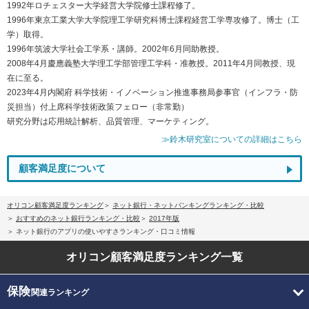
1992年ロチェスター大学経営大学院修士課程修了。
1996年東京工業大学大学院理工学研究科博士課程経営工学専攻修了。博士（工
学）取得。
1996年筑波大学社会工学系・講師。2002年6月同助教授。
2008年4月慶應義塾大学理工学部管理工学科・准教授。2011年4月同教授、現
在に至る。
2023年4月内閣府 科学技術・イノベーション推進事務局参事官（インフラ・防
災担当）付上席科学技術政策フェロー（非常勤）
研究分野は応用統計解析、品質管理、マーケティング。
≫鈴木研究室についての詳細はこちら
顧客満足度について
オリコン顧客満足度ランキング
ネット銀行・ネットバンキングランキング・比較
おすすめのネット銀行ランキング・比較
2017年版
ネット銀行のアプリの使いやすさランキング・口コミ情報
オリコン顧客満足度
ランキング一覧
保険
関連ランキング