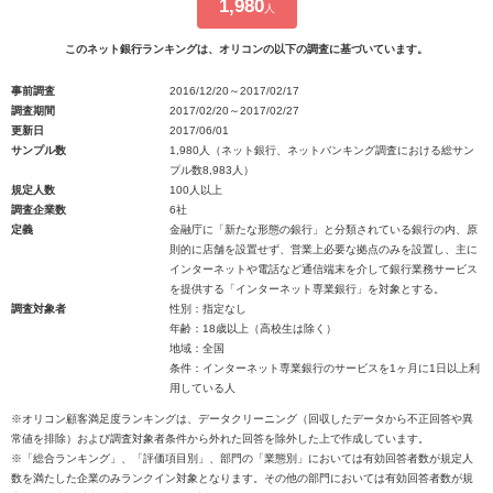
1,980
人
このネット銀行ランキングは、オリコンの以下の調査に基づいています。
事前調査
2016/12/20～2017/02/17
調査期間
2017/02/20～2017/02/27
更新日
2017/06/01
サンプル数
1,980人（ネット銀行、ネットバンキング調査における総サン
プル数8,983人）
規定人数
100人以上
調査企業数
6社
定義
金融庁に「新たな形態の銀行」と分類されている銀行の内、原
則的に店舗を設置せず、営業上必要な拠点のみを設置し、主に
インターネットや電話など通信端末を介して銀行業務サービス
を提供する「インターネット専業銀行」を対象とする。
調査対象者
性別：指定なし
年齢：18歳以上（高校生は除く）
地域：全国
条件：インターネット専業銀行のサービスを1ヶ月に1日以上利
用している人
※オリコン顧客満足度ランキングは、データクリーニング（回収したデータから不正回答や異
常値を排除）および調査対象者条件から外れた回答を除外した上で作成しています。
※「総合ランキング」、「評価項目別」、部門の「業態別」においては有効回答者数が規定人
数を満たした企業のみランクイン対象となります。その他の部門においては有効回答者数が規