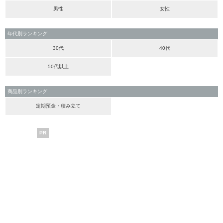
男性
女性
年代別ランキング
30代
40代
50代以上
商品別ランキング
定期預金・積み立て
PR