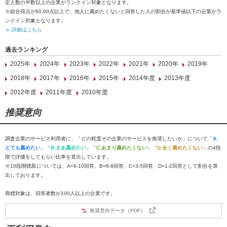
定人数の半数以上の企業がランクイン対象となります。
※総合得点が60.00点以上で、他人に薦めたくないと回答した人の割合が基準値以下の企業がラ
ンクイン対象となります。
≫ 詳細はこちら
過去ランキング
2025年
2024年
2023年
2022年
2021年
2020年
2019年
2018年
2017年
2016年
2015年
2014年度
2013年度
2012年度
2011年度
2010年度
推奨意向
調査企業のサービス利用者に、「どの程度その企業のサービスを推奨したいか」について「
A:
とても薦めたい
」「
B:まあ薦めたい
」「
C:あまり薦めたくない
」「
D:全く薦めたくない
」の4段
階で評価をしてもらい比率を算出しています。
※10段階聴取については、A=9-10回答、B=6-8回答、C=3-5回答、D=1-2回答として割合を算
出しております。
商標対象は、回答者数が100人以上の企業です。
推奨意向データ（PDF）