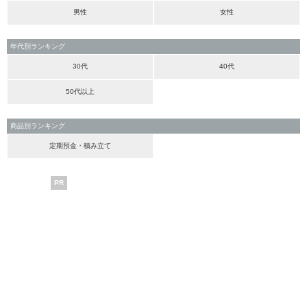
男性
女性
年代別ランキング
30代
40代
50代以上
商品別ランキング
定期預金・積み立て
PR