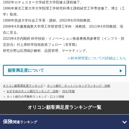
1992年ロチェスター大学経営大学院修士課程修了。
1996年東京工業大学大学院理工学研究科博士課程経営工学専攻修了。博士（工
学）取得。
1996年筑波大学社会工学系・講師。2002年6月同助教授。
2008年4月慶應義塾大学理工学部管理工学科・准教授。2011年4月同教授、現
在に至る。
2023年4月内閣府 科学技術・イノベーション推進事務局参事官（インフラ・防
災担当）付上席科学技術政策フェロー（非常勤）
研究分野は応用統計解析、品質管理、マーケティング。
≫鈴木研究室についての詳細はこちら
顧客満足度について
オリコン顧客満足度ランキング
ネット銀行・ネットバンキングランキング・比較
おすすめのネット銀行ランキング・比較
2017年版
ネット銀行の手数料ランキング・口コミ情報
オリコン顧客満足度
ランキング一覧
保険
関連ランキング