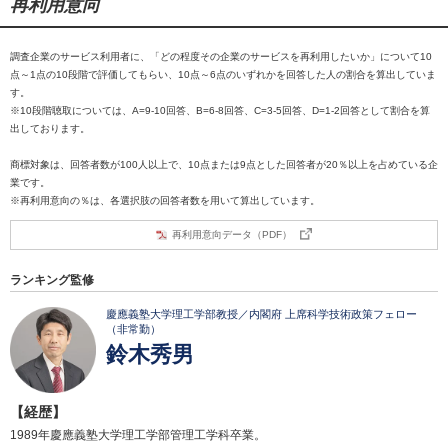
再利用意向
調査企業のサービス利用者に、「どの程度その企業のサービスを再利用したいか」について10
点～1点の10段階で評価してもらい、10点～6点のいずれかを回答した人の割合を算出していま
す。
※10段階聴取については、A=9-10回答、B=6-8回答、C=3-5回答、D=1-2回答として割合を算
出しております。
商標対象は、回答者数が100人以上で、10点または9点とした回答者が20％以上を占めている企
業です。
※再利用意向の％は、各選択肢の回答者数を用いて算出しています。
再利用意向データ（PDF）
ランキング監修
慶應義塾大学理工学部教授／内閣府 上席科学技術政策フェロー
（非常勤）
鈴木秀男
【経歴】
1989年慶應義塾大学理工学部管理工学科卒業。