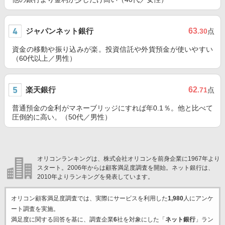
ジャパンネット銀行
63
.30
点
資金の移動や振り込みが楽。投資信託や外貨預金が使いやすい
（60代以上／男性）
楽天銀行
62
.71
点
普通預金の金利がマネーブリッジにすれば年0.1％。他と比べて
圧倒的に高い。（50代／男性）
オリコンランキングは、株式会社オリコンを前身企業に1967年より
スタート。2006年からは顧客満足度調査を開始。ネット銀行は、
2010年よりランキングを発表しています。
オリコン顧客満足度調査では、実際にサービスを利用した
1,980
人にアンケ
ート調査を実施。
満足度に関する回答を基に、調査企業
6
社を対象にした「
ネット銀行
」ラン