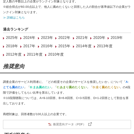
定人数の半数以上の企業がランクイン対象となります。
※総合得点が60.00点以上で、他人に薦めたくないと回答した人の割合が基準値以下の企業がラ
ンクイン対象となります。
≫ 詳細はこちら
過去ランキング
2025年
2024年
2023年
2022年
2021年
2020年
2019年
2018年
2017年
2016年
2015年
2014年度
2013年度
2012年度
2011年度
2010年度
推奨意向
調査企業のサービス利用者に、「どの程度その企業のサービスを推奨したいか」について「
A:
とても薦めたい
」「
B:まあ薦めたい
」「
C:あまり薦めたくない
」「
D:全く薦めたくない
」の4段
階で評価をしてもらい比率を算出しています。
※10段階聴取については、A=9-10回答、B=6-8回答、C=3-5回答、D=1-2回答として割合を算
出しております。
商標対象は、回答者数が100人以上の企業です。
推奨意向データ（PDF）