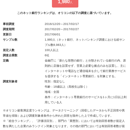
1,980
人
このネット銀行ランキングは、オリコンの以下の調査に基づいています。
事前調査
2016/12/20～2017/02/17
調査期間
2017/02/20～2017/02/27
更新日
2017/06/01
サンプル数
1,980人（ネット銀行、ネットバンキング調査における総サン
プル数8,983人）
規定人数
100人以上
調査企業数
6社
定義
金融庁に「新たな形態の銀行」と分類されている銀行の内、原
則的に店舗を設置せず、営業上必要な拠点のみを設置し、主に
インターネットや電話など通信端末を介して銀行業務サービス
を提供する「インターネット専業銀行」を対象とする。
調査対象者
性別：指定なし
年齢：18歳以上（高校生は除く）
地域：全国
条件：インターネット専業銀行のサービスを1ヶ月に1日以上利
用している人
※オリコン顧客満足度ランキングは、データクリーニング（回収したデータから不正回答や異
常値を排除）および調査対象者条件から外れた回答を除外した上で作成しています。
※「総合ランキング」、「評価項目別」、部門の「業態別」においては有効回答者数が規定人
数を満たした企業のみランクイン対象となります。その他の部門においては有効回答者数が規