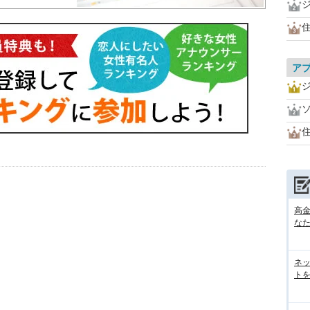
住
ア
住
高
な
ネ
トを