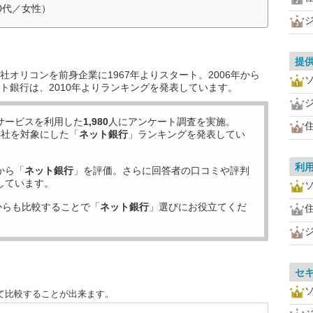
0代／女性）
提
オリコンを前身企業に1967年よりスタート。2006年から
ト銀行は、2010年よりランキングを発表しています。
サービスを利用した
1,980
人にアンケート調査を実施。
住
6
社を対象にした「
ネット銀行
」ランキングを発表してい
利
から「
ネット銀行
」を評価。さらに回答者の口コミや評判
しています。
からも比較することで「
ネット銀行
」選びにお役立てくだ
住
セ
て比較することが出来ます。