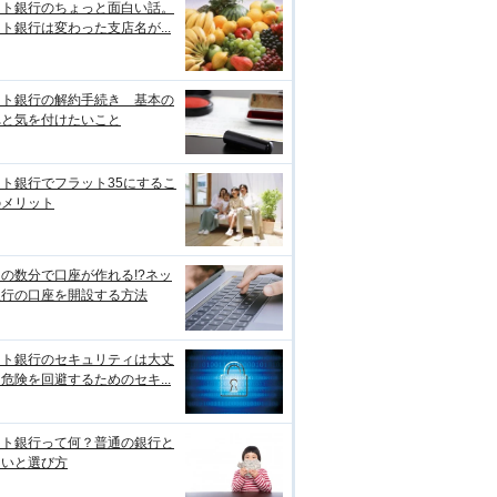
ット銀行のちょっと面白い話。
ト銀行は変わった支店名が...
ット銀行の解約手続き 基本の
れと気を付けたいこと
ト銀行でフラット35にするこ
のメリット
の数分で口座が作れる!?ネッ
銀行の口座を開設する方法
ット銀行のセキュリティは大丈
危険を回避するためのセキ...
ット銀行って何？普通の銀行と
違いと選び方