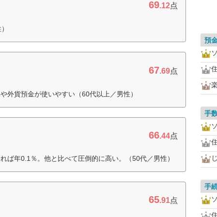
69
.12
点
性）
預
67
住
.69
点
や外貨預金が使いやすい（60代以上／男性）
手
66
.44
点
住
れば年0.1％。他と比べて圧倒的に高い。（50代／男性）
手
65
.91
点
住