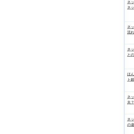
ネ
ネッ
ネ
流
ネッ
と
ほん
ト
ネ
夫？
ネ
の