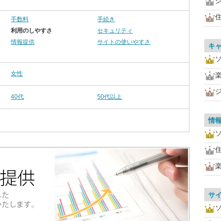
住
手数料
手続き
利用のしやすさ
セキュリティ
情報提供
サイトの使いやすさ
キ
女性
40代
50代以上
情
住
サ