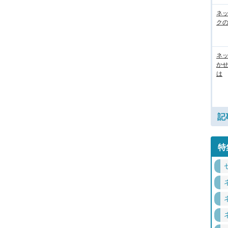
ネ
ク
ネッ
か
は
記
特