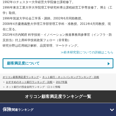
1992年ロチェスター大学経営大学院修士課程修了。
1996年東京工業大学大学院理工学研究科博士課程経営工学専攻修了。博士（工
学）取得。
1996年筑波大学社会工学系・講師。2002年6月同助教授。
2008年4月慶應義塾大学理工学部管理工学科・准教授。2011年4月同教授、現
在に至る。
2023年4月内閣府 科学技術・イノベーション推進事務局参事官（インフラ・防
災担当）付上席科学技術政策フェロー（非常勤）
研究分野は応用統計解析、品質管理、マーケティング。
≫鈴木研究室についての詳細はこちら
顧客満足度について
オリコン顧客満足度ランキング
ネット銀行・ネットバンキングランキング・比較
おすすめのネット銀行ランキング・比較
2017年版
ネット銀行の預金金利ランキング・口コミ情報
オリコン顧客満足度
ランキング一覧
保険
関連ランキング