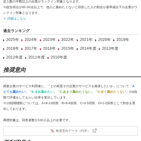
定人数の半数以上の企業がランクイン対象となります。
※総合得点が60.00点以上で、他人に薦めたくないと回答した人の割合が基準値以下の企業がラ
ンクイン対象となります。
≫ 詳細はこちら
過去ランキング
2025年
2024年
2023年
2022年
2021年
2020年
2019年
2018年
2017年
2016年
2015年
2014年度
2013年度
2012年度
2011年度
2010年度
推奨意向
調査企業のサービス利用者に、「どの程度その企業のサービスを推奨したいか」について「
A:
とても薦めたい
」「
B:まあ薦めたい
」「
C:あまり薦めたくない
」「
D:全く薦めたくない
」の4段
階で評価をしてもらい比率を算出しています。
※10段階聴取については、A=9-10回答、B=6-8回答、C=3-5回答、D=1-2回答として割合を算
出しております。
商標対象は、回答者数が100人以上の企業です。
推奨意向データ（PDF）