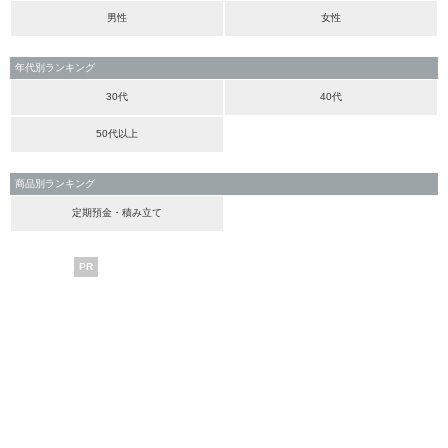
男性
女性
年代別ランキング
30代
40代
50代以上
商品別ランキング
定期預金・積み立て
PR