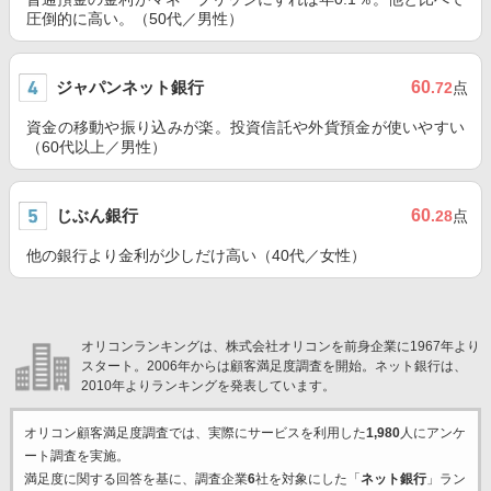
圧倒的に高い。（50代／男性）
ジャパンネット銀行
60
.72
点
資金の移動や振り込みが楽。投資信託や外貨預金が使いやすい
（60代以上／男性）
じぶん銀行
60
.28
点
他の銀行より金利が少しだけ高い（40代／女性）
オリコンランキングは、株式会社オリコンを前身企業に1967年より
スタート。2006年からは顧客満足度調査を開始。ネット銀行は、
2010年よりランキングを発表しています。
オリコン顧客満足度調査では、実際にサービスを利用した
1,980
人にアンケ
ート調査を実施。
満足度に関する回答を基に、調査企業
6
社を対象にした「
ネット銀行
」ラン