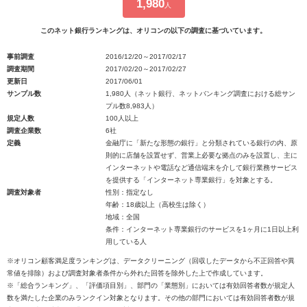
1,980
人
このネット銀行ランキングは、オリコンの以下の調査に基づいています。
事前調査
2016/12/20～2017/02/17
調査期間
2017/02/20～2017/02/27
更新日
2017/06/01
サンプル数
1,980人（ネット銀行、ネットバンキング調査における総サン
プル数8,983人）
規定人数
100人以上
調査企業数
6社
定義
金融庁に「新たな形態の銀行」と分類されている銀行の内、原
則的に店舗を設置せず、営業上必要な拠点のみを設置し、主に
インターネットや電話など通信端末を介して銀行業務サービス
を提供する「インターネット専業銀行」を対象とする。
調査対象者
性別：指定なし
年齢：18歳以上（高校生は除く）
地域：全国
条件：インターネット専業銀行のサービスを1ヶ月に1日以上利
用している人
※オリコン顧客満足度ランキングは、データクリーニング（回収したデータから不正回答や異
常値を排除）および調査対象者条件から外れた回答を除外した上で作成しています。
※「総合ランキング」、「評価項目別」、部門の「業態別」においては有効回答者数が規定人
数を満たした企業のみランクイン対象となります。その他の部門においては有効回答者数が規