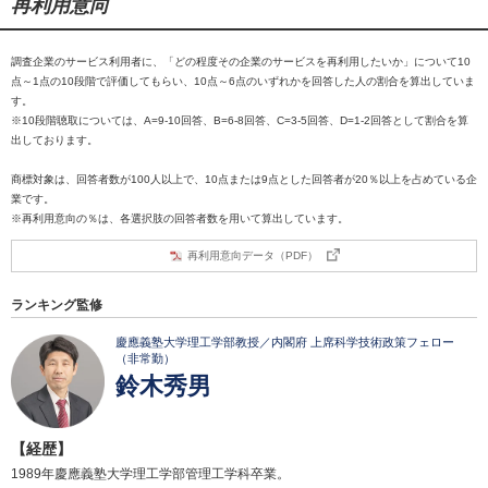
再利用意向
調査企業のサービス利用者に、「どの程度その企業のサービスを再利用したいか」について10
点～1点の10段階で評価してもらい、10点～6点のいずれかを回答した人の割合を算出していま
す。
※10段階聴取については、A=9-10回答、B=6-8回答、C=3-5回答、D=1-2回答として割合を算
出しております。
商標対象は、回答者数が100人以上で、10点または9点とした回答者が20％以上を占めている企
業です。
※再利用意向の％は、各選択肢の回答者数を用いて算出しています。
再利用意向データ（PDF）
ランキング監修
慶應義塾大学理工学部教授／内閣府 上席科学技術政策フェロー
（非常勤）
鈴木秀男
【経歴】
1989年慶應義塾大学理工学部管理工学科卒業。