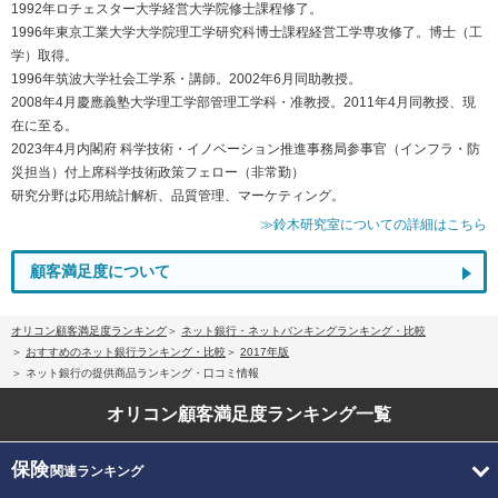
1992年ロチェスター大学経営大学院修士課程修了。
1996年東京工業大学大学院理工学研究科博士課程経営工学専攻修了。博士（工
学）取得。
1996年筑波大学社会工学系・講師。2002年6月同助教授。
2008年4月慶應義塾大学理工学部管理工学科・准教授。2011年4月同教授、現
在に至る。
2023年4月内閣府 科学技術・イノベーション推進事務局参事官（インフラ・防
災担当）付上席科学技術政策フェロー（非常勤）
研究分野は応用統計解析、品質管理、マーケティング。
≫鈴木研究室についての詳細はこちら
顧客満足度について
オリコン顧客満足度ランキング
ネット銀行・ネットバンキングランキング・比較
おすすめのネット銀行ランキング・比較
2017年版
ネット銀行の提供商品ランキング・口コミ情報
オリコン顧客満足度
ランキング一覧
保険
関連ランキング