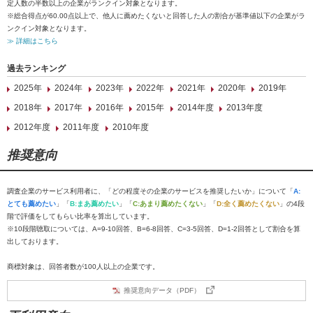
定人数の半数以上の企業がランクイン対象となります。
※総合得点が60.00点以上で、他人に薦めたくないと回答した人の割合が基準値以下の企業がラ
ンクイン対象となります。
≫ 詳細はこちら
過去ランキング
2025年
2024年
2023年
2022年
2021年
2020年
2019年
2018年
2017年
2016年
2015年
2014年度
2013年度
2012年度
2011年度
2010年度
推奨意向
調査企業のサービス利用者に、「どの程度その企業のサービスを推奨したいか」について「
A:
とても薦めたい
」「
B:まあ薦めたい
」「
C:あまり薦めたくない
」「
D:全く薦めたくない
」の4段
階で評価をしてもらい比率を算出しています。
※10段階聴取については、A=9-10回答、B=6-8回答、C=3-5回答、D=1-2回答として割合を算
出しております。
商標対象は、回答者数が100人以上の企業です。
推奨意向データ（PDF）