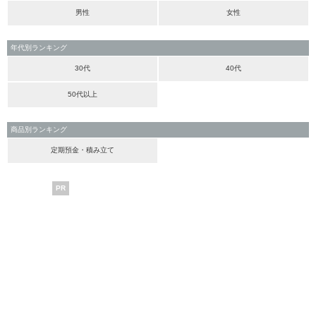
男性
女性
年代別ランキング
30代
40代
50代以上
商品別ランキング
定期預金・積み立て
PR