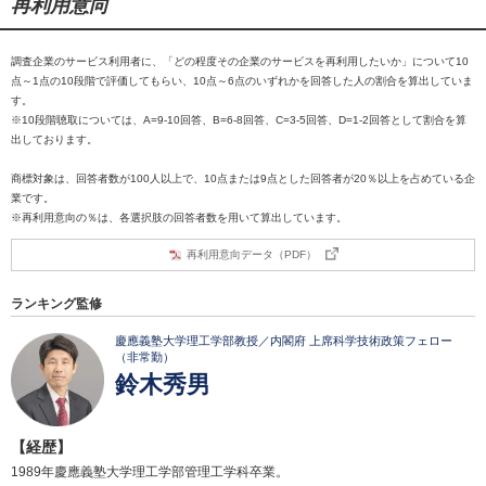
再利用意向
調査企業のサービス利用者に、「どの程度その企業のサービスを再利用したいか」について10
点～1点の10段階で評価してもらい、10点～6点のいずれかを回答した人の割合を算出していま
す。
※10段階聴取については、A=9-10回答、B=6-8回答、C=3-5回答、D=1-2回答として割合を算
出しております。
商標対象は、回答者数が100人以上で、10点または9点とした回答者が20％以上を占めている企
業です。
※再利用意向の％は、各選択肢の回答者数を用いて算出しています。
再利用意向データ（PDF）
ランキング監修
慶應義塾大学理工学部教授／内閣府 上席科学技術政策フェロー
（非常勤）
鈴木秀男
【経歴】
1989年慶應義塾大学理工学部管理工学科卒業。