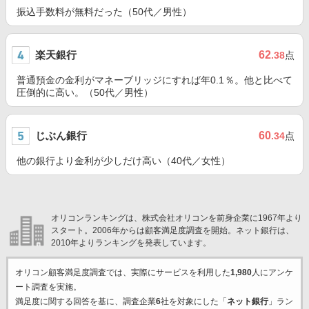
振込手数料が無料だった（50代／男性）
楽天銀行
62
.38
点
普通預金の金利がマネーブリッジにすれば年0.1％。他と比べて
圧倒的に高い。（50代／男性）
じぶん銀行
60
.34
点
他の銀行より金利が少しだけ高い（40代／女性）
オリコンランキングは、株式会社オリコンを前身企業に1967年より
スタート。2006年からは顧客満足度調査を開始。ネット銀行は、
2010年よりランキングを発表しています。
オリコン顧客満足度調査では、実際にサービスを利用した
1,980
人にアンケ
ート調査を実施。
満足度に関する回答を基に、調査企業
6
社を対象にした「
ネット銀行
」ラン