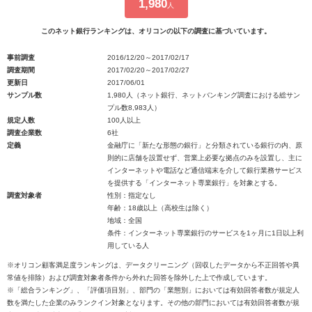
1,980
人
このネット銀行ランキングは、オリコンの以下の調査に基づいています。
事前調査
2016/12/20～2017/02/17
調査期間
2017/02/20～2017/02/27
更新日
2017/06/01
サンプル数
1,980人（ネット銀行、ネットバンキング調査における総サン
プル数8,983人）
規定人数
100人以上
調査企業数
6社
定義
金融庁に「新たな形態の銀行」と分類されている銀行の内、原
則的に店舗を設置せず、営業上必要な拠点のみを設置し、主に
インターネットや電話など通信端末を介して銀行業務サービス
を提供する「インターネット専業銀行」を対象とする。
調査対象者
性別：指定なし
年齢：18歳以上（高校生は除く）
地域：全国
条件：インターネット専業銀行のサービスを1ヶ月に1日以上利
用している人
※オリコン顧客満足度ランキングは、データクリーニング（回収したデータから不正回答や異
常値を排除）および調査対象者条件から外れた回答を除外した上で作成しています。
※「総合ランキング」、「評価項目別」、部門の「業態別」においては有効回答者数が規定人
数を満たした企業のみランクイン対象となります。その他の部門においては有効回答者数が規