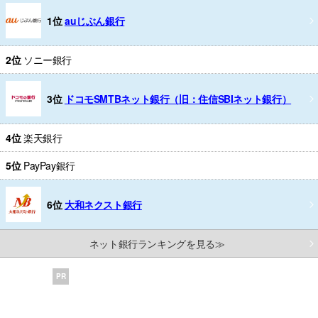
1位
auじぶん銀行
2位
ソニー銀行
3位
ドコモSMTBネット銀行（旧：住信SBIネット銀行）
4位
楽天銀行
5位
PayPay銀行
6位
大和ネクスト銀行
ネット銀行ランキングを見る≫
PR