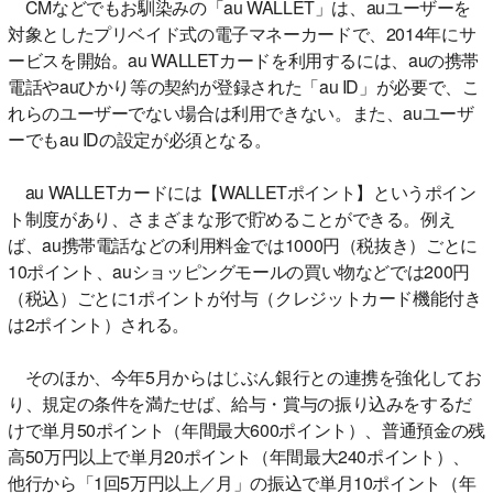
CMなどでもお馴染みの「au WALLET」は、auユーザーを
対象としたプリベイド式の電子マネーカードで、2014年にサ
ービスを開始。au WALLETカードを利用するには、auの携帯
電話やauひかり等の契約が登録された「au ID」が必要で、こ
れらのユーザーでない場合は利用できない。また、auユーザ
ーでもau IDの設定が必須となる。
au WALLETカードには【WALLETポイント】というポイン
ト制度があり、さまざまな形で貯めることができる。例え
ば、au携帯電話などの利用料金では1000円（税抜き）ごとに
10ポイント、auショッピングモールの買い物などでは200円
（税込）ごとに1ポイントが付与（クレジットカード機能付き
は2ポイント）される。
そのほか、今年5月からはじぶん銀行との連携を強化してお
り、規定の条件を満たせば、給与・賞与の振り込みをするだ
けで単月50ポイント（年間最大600ポイント）、普通預金の残
高50万円以上で単月20ポイント（年間最大240ポイント）、
他行から「1回5万円以上／月」の振込で単月10ポイント（年