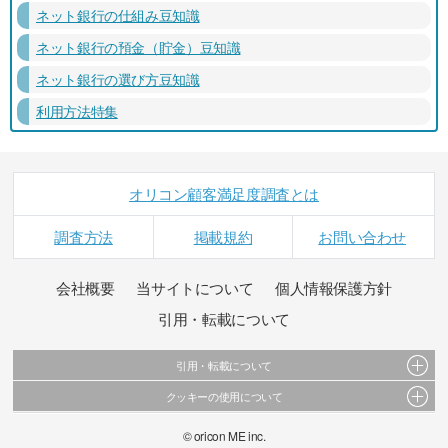
ネット銀行の仕組み豆知識
ネット銀行の預金（貯金）豆知識
ネット銀行の選び方豆知識
利用方法特集
オリコン顧客満足度調査とは
調査方法
掲載規約
お問い合わせ
会社概要
当サイトについて
個人情報保護方針
引用・転載について
引用・転載について
クッキーの使用について
当サイトで公開されている情報（文字、写真、イラスト、画像データ等）及びこれらの配
置・編集および構造などについての著作権は株式会社oricon MEに帰属しております。
このサイトでは Cookie を使用して、ユーザーに合わせたコンテンツや広告の表示、ソーシャ
© oricon ME inc.
これらの情報を権利者の許可なく無断転載・複製などの二次利用を行うことは固く禁じてお