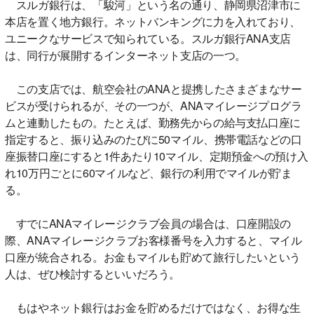
スルガ銀行は、「駿河」という名の通り、静岡県沼津市に
本店を置く地方銀行。ネットバンキングに力を入れており、
ユニークなサービスで知られている。スルガ銀行ANA支店
は、同行が展開するインターネット支店の一つ。
この支店では、航空会社のANAと提携したさまざまなサー
ビスが受けられるが、その一つが、ANAマイレージプログラ
ムと連動したもの。たとえば、勤務先からの給与支払口座に
指定すると、振り込みのたびに50マイル、携帯電話などの口
座振替口座にすると1件あたり10マイル、定期預金への預け入
れ10万円ごとに60マイルなど、銀行の利用でマイルが貯ま
る。
すでにANAマイレージクラブ会員の場合は、口座開設の
際、ANAマイレージクラブお客様番号を入力すると、マイル
口座が統合される。お金もマイルも貯めて旅行したいという
人は、ぜひ検討するといいだろう。
もはやネット銀行はお金を貯めるだけではなく、お得な生