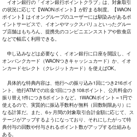
イオン銀行の「イオン銀行ポイントクラブ」は、対象取引
の状況に応じて【WAONポイント】が貯まる制度。【WAON
ポイント】はイオングループのユーザーには馴染みがあるポ
イントサービスで、イオンやマックスバリュといったグルー
プ店舗はもちろん、提携先のコンビニエンスストアや飲食店
などで幅広く利用できる。
申し込みなどは必要なく、イオン銀行に口座を開設し、イ
オンバンクカード（WAONつきキャッシュカード）か、イオ
ンカードセレクト（クレジットカード）を使えばOK。
具体的な特典内容は、他行への振り込み1回につき216ポイ
ント、他行ATMでの出金1回につき108ポイント、公共料金の
振り替え1件につき5ポイントなど。1WAONポイント＝1円で
使えるので、実質的に振込手数料が無料（回数制限あり）に
なる計算だ。また、6ヶ月間の対象取引合計金額に応じて、ス
テージがアップするようになっており、それにしたがって特
典付与の回数や付与されるポイント数がアップする仕組みも
ある。