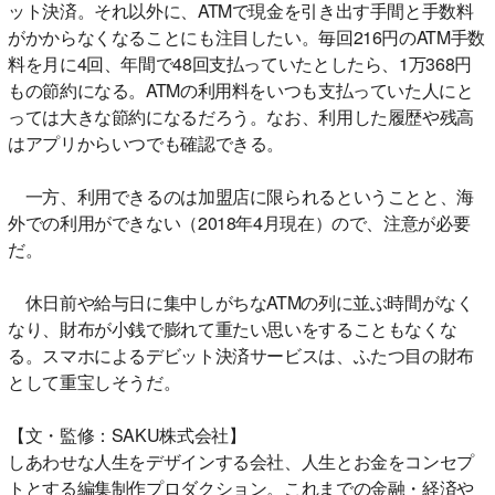
ット決済。それ以外に、ATMで現金を引き出す手間と手数料
がかからなくなることにも注目したい。毎回216円のATM手数
料を月に4回、年間で48回支払っていたとしたら、1万368円
もの節約になる。ATMの利用料をいつも支払っていた人にと
っては大きな節約になるだろう。なお、利用した履歴や残高
はアプリからいつでも確認できる。
一方、利用できるのは加盟店に限られるということと、海
外での利用ができない（2018年4月現在）ので、注意が必要
だ。
休日前や給与日に集中しがちなATMの列に並ぶ時間がなく
なり、財布が小銭で膨れて重たい思いをすることもなくな
る。スマホによるデビット決済サービスは、ふたつ目の財布
として重宝しそうだ。
【文・監修：SAKU株式会社】
しあわせな人生をデザインする会社、人生とお金をコンセプ
トとする編集制作プロダクション。これまでの金融・経済や