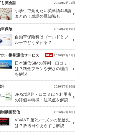
ども英会話
2024年2月21日
小学生で覚えたい英単語448語
まとめ！単語の豆知識も
動車保険
2024年2月19日
自動車保険料はゴールドとブ
ルーでどう変わる？
マホ・携帯通信サービス
2026年7月31日
日本通信SIMの評判・口コミ
は？料金プランや安さの理由
を解説
取引
2026年7月16日
JFXの評判・口コミは？利用者
の評価や特徴・注意点を解説
額制動画配信
2026年7月10日
VIVANT 第2シーズンの配信先
は？放送日やあらすじ解説