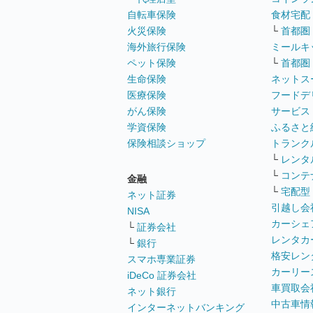
自転車保険
食材宅配
火災保険
└
首都圏
海外旅行保険
ミールキ
ペット保険
└
首都圏
生命保険
ネットス
医療保険
フードデ
がん保険
サービス
学資保険
ふるさと
保険相談ショップ
トランク
└
レンタ
└
コンテ
金融
└
宅配型
ネット証券
引越し会
NISA
カーシェ
└
証券会社
レンタカ
└
銀行
格安レン
スマホ専業証券
カーリー
iDeCo 証券会社
車買取会
ネット銀行
中古車情
インターネットバンキング