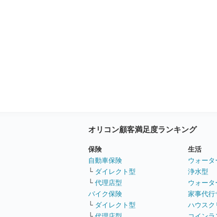
オリコン顧客満足度ランキング
保険
生活
自動車保険
ウォータ
└
ダイレクト型
浄水型
└
代理店型
ウォータ
バイク保険
家事代行
└
ダイレクト型
ハウスク
└
代理店型
コインラ