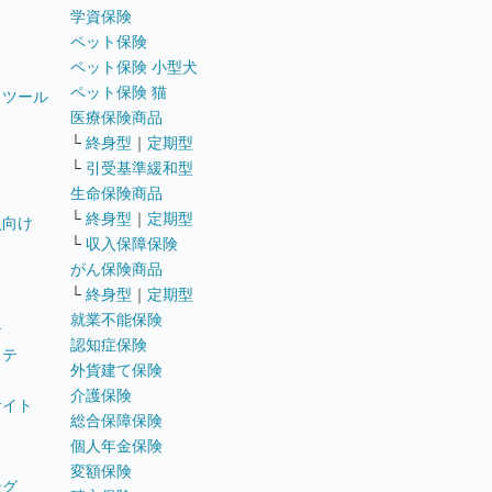
学資保険
ペット保険
ペット保険 小型犬
ペット保険 猫
トツール
医療保険商品
└
終身型
｜
定期型
└
引受基準緩和型
生命保険商品
└
終身型
｜
定期型
員向け
└
収入保障保険
がん保険商品
└
終身型
｜
定期型
就業不能保険
テ
認知症保険
ステ
外貨建て保険
介護保険
サイト
総合保障保険
個人年金保険
変額保険
ング