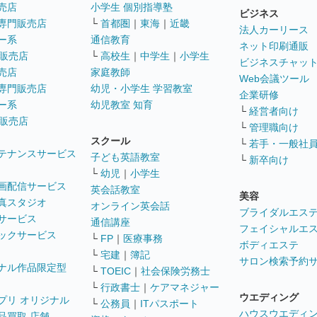
売店
小学生 個別指導塾
ビジネス
専門販売店
└
首都圏
｜
東海
｜
近畿
法人カーリース
ー系
通信教育
ネット印刷通販
販売店
└
高校生
｜
中学生
｜
小学生
ビジネスチャッ
売店
家庭教師
Web会議ツール
専門販売店
幼児・小学生 学習教室
企業研修
ー系
幼児教室 知育
└
経営者向け
販売店
└
管理職向け
スクール
└
若手・一般社
テナンスサービス
子ども英語教室
└
新卒向け
└
幼児
｜
小学生
画配信サービス
英会話教室
美容
真スタジオ
オンライン英会話
ブライダルエス
サービス
通信講座
フェイシャルエ
ックサービス
└
FP
｜
医療事務
ボディエステ
└
宅建
｜
簿記
サロン検索予約
ナル作品限定型
└
TOEIC
｜
社会保険労務士
└
行政書士
｜
ケアマネジャー
ウエディング
プリ オリジナル
└
公務員
｜
ITパスポート
ハウスウエディ
品買取 店舗