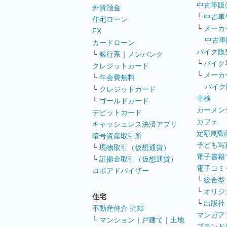
中古車販
外貨預金
└
中古車
住宅ローン
└
メーカ
FX
中古車
カードローン
バイク販
└
銀行系
｜
ノンバンク
└
バイク
クレジットカード
└
メーカ
└
年会費無料
バイク
└
クレジットカード
車検
└
ゴールドカード
カーメン
デビットカード
カフェ
キャッシュレス決済アプリ
定額制動
暗号資産取引所
子ども写
└
現物取引（仮想通貨）
電子書籍
└
証拠金取引（仮想通貨）
電子コミ
ロボアドバイザー
└
総合型
└
オリジ
住宅
└
出版社
不動産仲介 売却
マンガア
└
マンション
｜
戸建て
｜
土地
ブランド