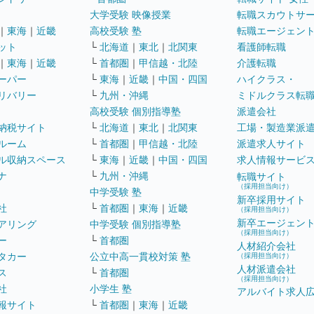
大学受験 映像授業
転職スカウトサ
｜
東海
｜
近畿
高校受験 塾
転職エージェン
ット
└
北海道
｜
東北
｜
北関東
看護師転職
｜
東海
｜
近畿
└
首都圏
｜
甲信越・北陸
介護転職
ーパー
└
東海
｜
近畿
｜
中国・四国
ハイクラス・
リバリー
└
九州・沖縄
ミドルクラス転
高校受験 個別指導塾
派遣会社
納税サイト
└
北海道
｜
東北
｜
北関東
工場・製造業派
ルーム
└
首都圏
｜
甲信越・北陸
派遣求人サイト
ル収納スペース
└
東海
｜
近畿
｜
中国・四国
求人情報サービ
ナ
└
九州・沖縄
転職サイト
（採用担当向け）
中学受験 塾
新卒採用サイト
社
└
首都圏
｜
東海
｜
近畿
（採用担当向け）
新卒エージェン
アリング
中学受験 個別指導塾
（採用担当向け）
ー
└
首都圏
人材紹介会社
タカー
公立中高一貫校対策 塾
（採用担当向け）
人材派遣会社
ス
└
首都圏
（採用担当向け）
社
小学生 塾
アルバイト求人
報サイト
└
首都圏
｜
東海
｜
近畿