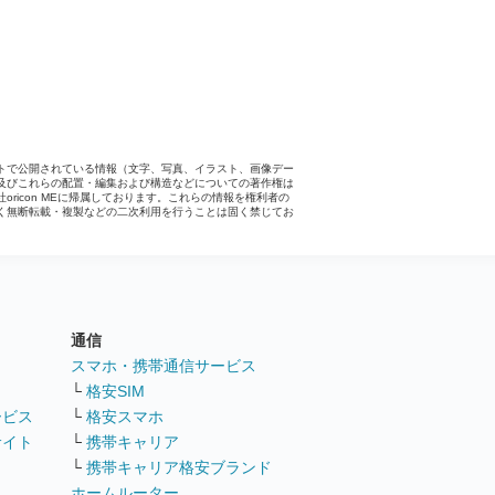
トで公開されている情報（文字、写真、イラスト、画像デー
及びこれらの配置・編集および構造などについての著作権は
社oricon MEに帰属しております。これらの情報を権利者の
く無断転載・複製などの二次利用を行うことは固く禁じてお
。
通信
ト
スマホ・携帯通信サービス
└
格安SIM
ービス
└
格安スマホ
サイト
└
携帯キャリア
└
携帯キャリア格安ブランド
ホームルーター