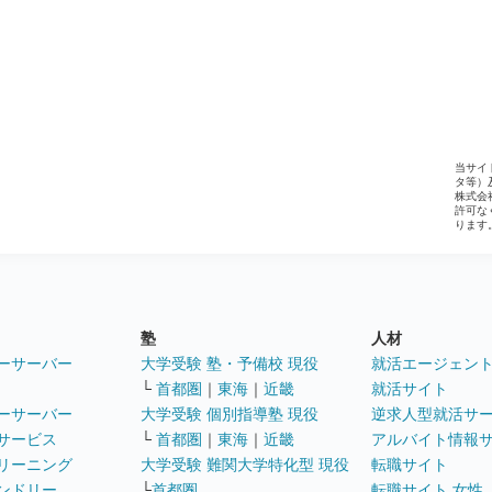
当サイ
タ等）
株式会
許可な
ります
塾
人材
ーサーバー
大学受験 塾・予備校 現役
就活エージェン
└
首都圏
｜
東海
｜
近畿
就活サイト
ーサーバー
大学受験 個別指導塾 現役
逆求人型就活サ
サービス
└
首都圏
｜
東海
｜
近畿
アルバイト情報
リーニング
大学受験 難関大学特化型 現役
転職サイト
ンドリー
└
首都圏
転職サイト 女性