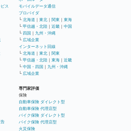
ービス
モバイルデータ通信
ト
プロバイダ
└
北海道
｜
東北
｜
関東
｜
東海
└
甲信越・北陸
｜
近畿
｜
中国
└
四国
｜
九州・沖縄
職
└
広域企業
インターネット回線
遣
└
北海道
｜
東北
｜
関東
└
甲信越・北陸
｜
東海
｜
近畿
ス
└
中国・四国
｜
九州・沖縄
└
広域企業
専門家評価
ト
保険
自動車保険 ダイレクト型
自動車保険 代理店型
バイク保険 ダイレクト型
広告
バイク保険 代理店型
火災保険