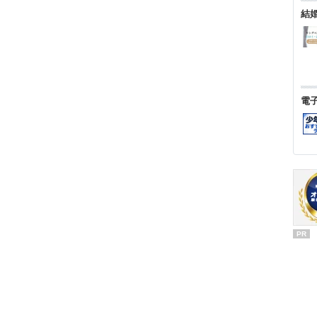
結
電
PR