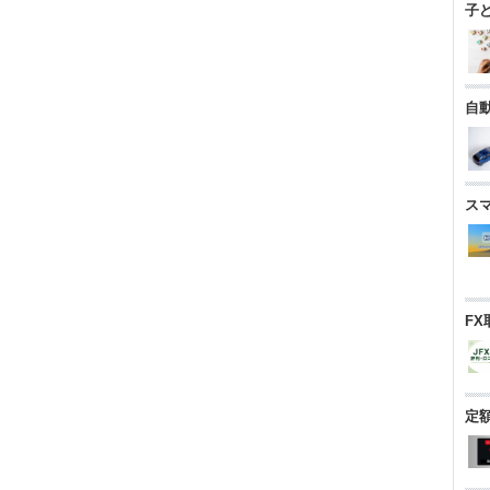
子
自
ス
FX
定