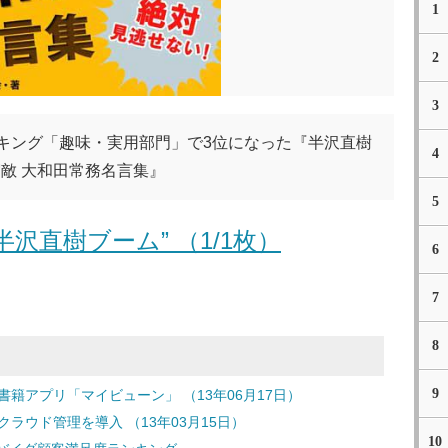
1
2
3
ランキング「趣味・実用部門」で3位になった『半沢直樹
4
宿敵 大和田常務名言集』
5
沢直樹ブーム” （1/1枚）
6
7
8
9
子書籍アプリ「マイビューン」 （13年06月17日）
ラウド管理を導入 （13年03月15日）
10