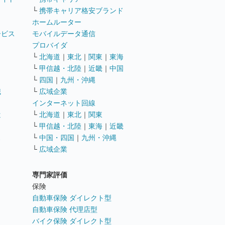
└
携帯キャリア格安ブランド
ホームルーター
ービス
モバイルデータ通信
ト
プロバイダ
└
北海道
｜
東北
｜
関東
｜
東海
└
甲信越・北陸
｜
近畿
｜
中国
└
四国
｜
九州・沖縄
職
└
広域企業
インターネット回線
遣
└
北海道
｜
東北
｜
関東
└
甲信越・北陸
｜
東海
｜
近畿
ス
└
中国・四国
｜
九州・沖縄
└
広域企業
専門家評価
ト
保険
自動車保険 ダイレクト型
自動車保険 代理店型
バイク保険 ダイレクト型