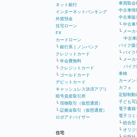
車買取会
ネット銀行
中古車情
インターネットバンキング
中古車販
外貨預金
└
中古車
住宅ローン
└
メーカ
FX
中古車
カードローン
バイク販
└
銀行系
｜
ノンバンク
└
バイク
クレジットカード
└
メーカ
└
年会費無料
バイク
└
クレジットカード
車検
└
ゴールドカード
カーメン
デビットカード
カフェ
キャッシュレス決済アプリ
定額制動
暗号資産取引所
子ども写
└
現物取引（仮想通貨）
電子書籍
└
証拠金取引（仮想通貨）
電子コミ
ロボアドバイザー
└
総合型
└
オリジ
住宅
└
出版社