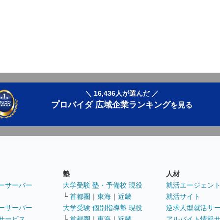
＼ 16,436人が選んだ ／
プロバイダ 広域企業ランキング
を見る
塾
人材
ーサーバー
大学受験 塾・予備校 現役
就活エージェン
└
首都圏
｜
東海
｜
近畿
就活サイト
ーサーバー
大学受験 個別指導塾 現役
逆求人型就活サ
サービス
└
首都圏
｜
東海
｜
近畿
アルバイト情報