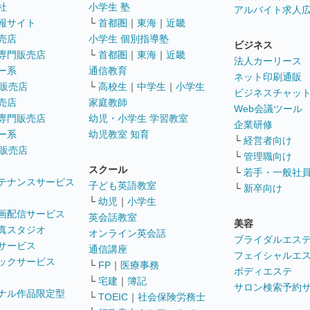
社
小学生 塾
アルバイト求人
報サイト
└
首都圏
｜
東海
｜
近畿
売店
小学生 個別指導塾
ビジネス
専門販売店
└
首都圏
｜
東海
｜
近畿
法人カーリース
ー系
通信教育
ネット印刷通販
販売店
└
高校生
｜
中学生
｜
小学生
ビジネスチャッ
売店
家庭教師
Web会議ツール
専門販売店
幼児・小学生 学習教室
企業研修
ー系
幼児教室 知育
└
経営者向け
販売店
└
管理職向け
スクール
└
若手・一般社
テナンスサービス
子ども英語教室
└
新卒向け
└
幼児
｜
小学生
画配信サービス
英会話教室
美容
真スタジオ
オンライン英会話
ブライダルエス
サービス
通信講座
フェイシャルエ
ックサービス
└
FP
｜
医療事務
ボディエステ
└
宅建
｜
簿記
サロン検索予約
ナル作品限定型
└
TOEIC
｜
社会保険労務士