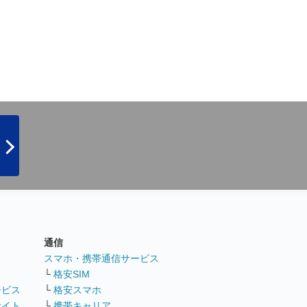
通信
ト
スマホ・携帯通信サービス
└
格安SIM
ービス
└
格安スマホ
サイト
└
携帯キャリア