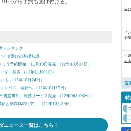
19日から予約も受け付ける。
自
イ
必
度ランキング
引
バイダ選びの基礎知識」
す
きょう予約開始・11月19日発売 （12年10月24日）
リーダー発表 （12年11月01日）
扱いも （12年10月24日）
記
ックパス』開始へ （12年10月17日）
と三省堂書店、連携サービス開始 （12年04月03日）
特
籍と紙媒体の行方」 （11年10月29日）
ダニュース一覧はこちら！