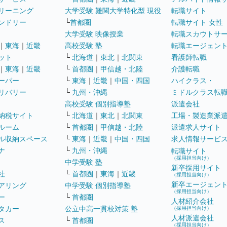
リーニング
大学受験 難関大学特化型 現役
転職サイト
ンドリー
└
首都圏
転職サイト 女性
大学受験 映像授業
転職スカウトサ
｜
東海
｜
近畿
高校受験 塾
転職エージェン
ット
└
北海道
｜
東北
｜
北関東
看護師転職
｜
東海
｜
近畿
└
首都圏
｜
甲信越・北陸
介護転職
ーパー
└
東海
｜
近畿
｜
中国・四国
ハイクラス・
リバリー
└
九州・沖縄
ミドルクラス転
高校受験 個別指導塾
派遣会社
納税サイト
└
北海道
｜
東北
｜
北関東
工場・製造業派
ルーム
└
首都圏
｜
甲信越・北陸
派遣求人サイト
ル収納スペース
└
東海
｜
近畿
｜
中国・四国
求人情報サービ
ナ
└
九州・沖縄
転職サイト
（採用担当向け）
中学受験 塾
新卒採用サイト
社
└
首都圏
｜
東海
｜
近畿
（採用担当向け）
新卒エージェン
アリング
中学受験 個別指導塾
（採用担当向け）
ー
└
首都圏
人材紹介会社
タカー
公立中高一貫校対策 塾
（採用担当向け）
人材派遣会社
ス
└
首都圏
（採用担当向け）