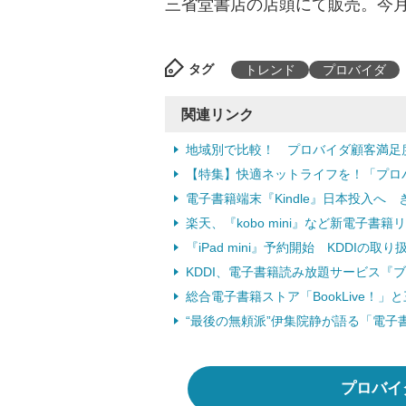
三省堂書店の店頭にて販売。今月
タグ
トレンド
プロバイダ
関連リンク
地域別で比較！ プロバイダ顧客満足
【特集】快適ネットライフを！「プロ
電子書籍端末『Kindle』日本投入へ 
楽天、『kobo mini』など新電子書籍
『iPad mini』予約開始 KDDIの取り
KDDI、電子書籍読み放題サービス『ブ
総合電子書籍ストア「BookLive！」
“最後の無頼派”伊集院静が語る「電子書
プロバイ