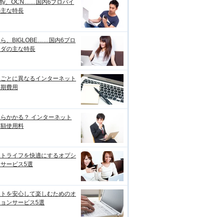
ifty、OCN……国内6プロバイ
の主な特長
ら、BIGLOBE……国内6プロ
イダの主な特長
線ごとに異なるインターネット
初期費用
らかかる？ インターネット
月額使用料
ットライフを快適にするオプシ
サービス5選
ットを安心して楽しむためのオ
ョンサービス5選