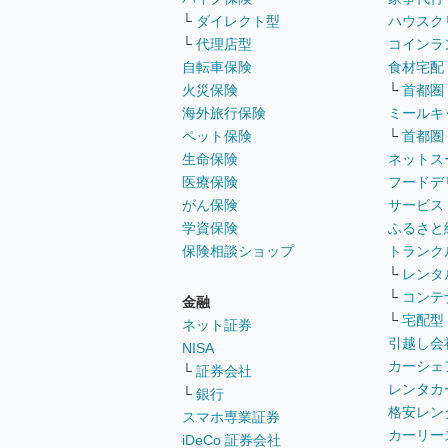
└
ダイレクト型
ハウスク
└
代理店型
コインラ
自転車保険
食材宅配
火災保険
└
首都圏
海外旅行保険
ミールキ
ペット保険
└
首都圏
生命保険
ネットス
医療保険
フードデ
がん保険
サービス
学資保険
ふるさと
保険相談ショップ
トランク
└
レンタ
└
コンテ
金融
└
宅配型
ネット証券
引越し会
NISA
カーシェ
└
証券会社
レンタカ
└
銀行
格安レン
スマホ専業証券
カーリー
iDeCo 証券会社