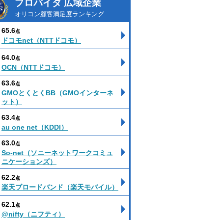
プロバイダ 広域企業
オリコン顧客満足度ランキング
65.6
点
ドコモnet（NTTドコモ）
64.0
点
OCN（NTTドコモ）
63.6
点
GMOとくとくBB（GMOインターネ
ット）
63.4
点
au one net（KDDI）
63.0
点
So-net（ソニーネットワークコミュ
ニケーションズ）
62.2
点
楽天ブロードバンド（楽天モバイル）
62.1
点
@nifty（ニフティ）