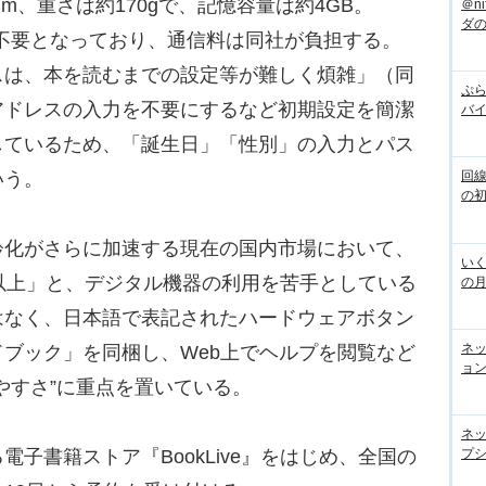
m、重さは約170gで、記憶容量は約4GB。
＠n
ダ
は不要となっており、通信料は同社が負担する。
スは、本を読むまでの設定等が難しく煩雑」（同
ぷら
アドレスの入力を不要にするなど初期設定を簡潔
バ
しているため、「誕生日」「性別」の入力とパス
いう。
回
の
化がさらに加速する現在の国内市場において、
いく
以上」と、デジタル機器の利用を苦手としている
の
はなく、日本語で表記されたハードウェアボタン
ネ
ブック」を同梱し、Web上でヘルプを閲覧など
ョン
やすさ”に重点を置いている。
ネ
プシ
子書籍ストア『BookLive』をはじめ、全国の