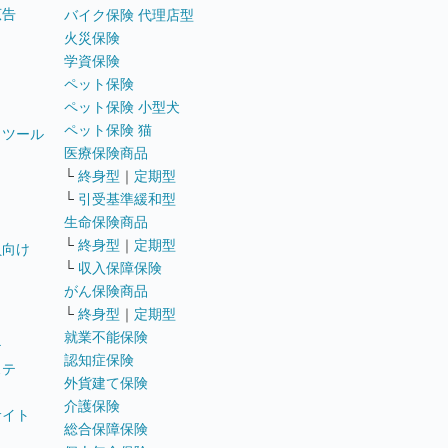
広告
バイク保険 代理店型
火災保険
学資保険
ペット保険
ペット保険 小型犬
ペット保険 猫
トツール
医療保険商品
└
終身型
｜
定期型
└
引受基準緩和型
生命保険商品
└
終身型
｜
定期型
員向け
└
収入保障保険
がん保険商品
└
終身型
｜
定期型
就業不能保険
テ
認知症保険
ステ
外貨建て保険
介護保険
サイト
総合保障保険