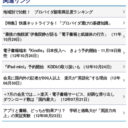
関連リンク
地域別で比較！ プロバイダ顧客満足度ランキング
【特集】快適ネットライフを！「プロバイダ選びの基礎知識」
“最後の無頼派”伊集院静が語る「電子書籍と紙媒体の行方」 （11年
10月29日）
電子書籍端末『Kindle』日本投入へ きょう予約開始・11月19日発
売 （12年10月24日）
『iPad mini』予約開始 KDDIの取り扱いも （12年10月24日）
会見に国内外の記者が200人以上 楽天が“英語化”する理由 （12年
06月30日）
＜7月の会見では…＞楽天・電子書籍サービス、好調な滑り出し
ダウンロード数は「国内最大」 （12年07月21日）
アプリと書籍、どっちが効果アリ？ 学研と徳島大が「英語力向
上」の実証実験 （12年05月23日）