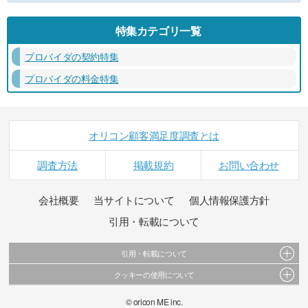
特集カテゴリ一覧
プロバイダの契約特集
プロバイダの料金特集
オリコン顧客満足度調査とは
調査方法
掲載規約
お問い合わせ
会社概要
当サイトについて
個人情報保護方針
引用・転載について
引用・転載について
クッキーの使用について
当サイトで公開されている情報（文字、写真、イラスト、画像データ等）及びこれらの配
置・編集および構造などについての著作権は株式会社oricon MEに帰属しております。
このサイトでは Cookie を使用して、ユーザーに合わせたコンテンツや広告の表示、ソーシャ
© oricon ME inc.
これらの情報を権利者の許可なく無断転載・複製などの二次利用を行うことは固く禁じてお