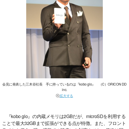
会見に発表した三木谷社長 手に持っているのは『kobo glo』 （C）ORICON DD
inc.
拡大する
『kobo glo』の内蔵メモリは2GBだが、microSDを利用する
ことで最大32GBまで拡張ができる点が特徴。また、フロント