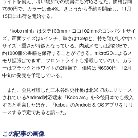
ライトを備え、暗い場所での読書にも対応させた。価格は同
7980円で、カラーは全4色。きょうから予約を開始し、11月
15日に出荷を開始する。
『kobo mini』はタテ133mm・ヨコ102mmのコンパクトサイ
ズ。画面サイズは5インチ、重さは139gと、持ち運びしやすい
サイズ・重さが特徴となっている。内蔵メモリは約2GBで、
約1000冊の書籍を保存することができる。microSDによるメ
モリ拡張はできず、フロントライトも搭載していない。カラ
ーはブラックとホワイトの2種類で、価格は同6980円。12月
中旬の発売を予定している。
また、会見登壇した三木谷浩史社長は北米で既にリリース
されているAndroid対応端末『Kobo arc』を今後日本でも投入
すると明言したほか、『kobo』のAndroid＆iOSアプリをリリ
ースする予定であると語った。
この記事の画像