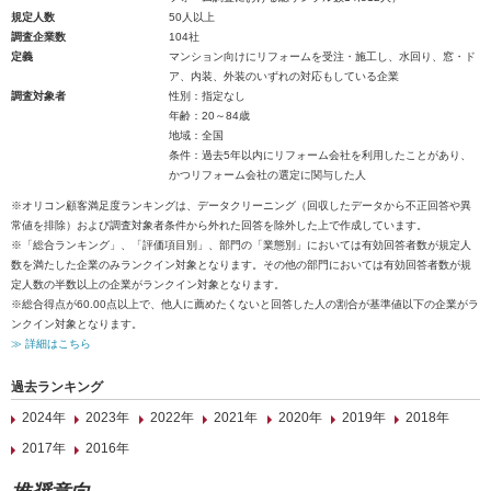
規定人数
50人以上
調査企業数
104社
定義
マンション向けにリフォームを受注・施工し、水回り、窓・ド
ア、内装、外装のいずれの対応もしている企業
調査対象者
性別：指定なし
年齢：20～84歳
地域：全国
条件：過去5年以内にリフォーム会社を利用したことがあり、
かつリフォーム会社の選定に関与した人
※オリコン顧客満足度ランキングは、データクリーニング（回収したデータから不正回答や異
常値を排除）および調査対象者条件から外れた回答を除外した上で作成しています。
※「総合ランキング」、「評価項目別」、部門の「業態別」においては有効回答者数が規定人
数を満たした企業のみランクイン対象となります。その他の部門においては有効回答者数が規
定人数の半数以上の企業がランクイン対象となります。
※総合得点が60.00点以上で、他人に薦めたくないと回答した人の割合が基準値以下の企業がラ
ンクイン対象となります。
≫ 詳細はこちら
過去ランキング
2024年
2023年
2022年
2021年
2020年
2019年
2018年
2017年
2016年