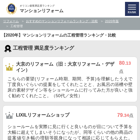
オリコン顧客満足度ランキング
マンションリフォーム
リフォーム
おすすめのマンションリフォームランキング・比較
2020年版
工程管理
【2020年】マンションリフォームの工程管理ランキング・比較
工程管理 満足度ランキング
80
.13
大京のリフォーム（旧：大京リフォーム・デザ
イン）
点
こちらの要望(リフォーム時期、期間、予算)を理解したうえで
丁度良いぐらいの提案をしてくれたことと、お風呂の浴槽や壁
床の素材デザイン等をショールームに行ってみた方が良いと強
く勧めてくれたこと。（50代／女性）
LIXILリフォームショップ
79
.34
点
ショールームを実際に見に行くと良いものが目について予算を
大幅に超えてしまいそうになったが、同等くらいの他の商品の
提案値引き幅の増額等親身になって相談に応じてもらえた。