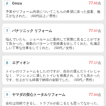
77
Ginza
.65
点
予算やリフォーム内容についてこちらの希望に添った提案、施
工がなされた。（60代以上／男性）
パナソニック リフォーム
77
.57
点
悩んでいたら、ショールームに案内して実際に見ることができ
て良かった。複数のパターンで見積書を出してくれた。礼儀正
しい丁寧な仕事をしてくれた。（50代／女性）
エディオン
77
.17
点
トイレのリフォームをしたのですが、自分の選んだトイレじゃ
なく、マンションに適したトイレを推薦され、とても良かった
です。仕上がりも綺麗で納得の金額でした。（50代／男性）
ヤマダの安心トータルリフォーム
77
.04
点
会社は信頼できるし、トラブルが起こるとも思ってなかった。