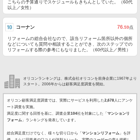
こちらの予算通りでスケジュールもきちんとしていた。（60代
以上／女性）
コーナン
76
.59
点
リフォームの総合会社なので、該当リフォーム箇所以外の個所
などについても質問や相談することができ、次のステップでの
リフォームする際の参考にもなりました。（60代以上／男性）
オリコンランキングは、株式会社オリコンを前身企業に1967年より
スタート。2006年からは顧客満足度調査を開始。
オリコン顧客満足度調査では、実際にサービスを利用した
2,678
人にアンケ
ート調査を実施。
満足度に関する回答を基に、調査企業
104
社を対象にした「
マンションリ
フォーム
」ランキングを発表しています。
総合満足度だけでなく、様々な切り口から「
マンションリフォーム
」を評
価。さらに回答者の口コミや評判といった、実際のユーザーの声も掲載し