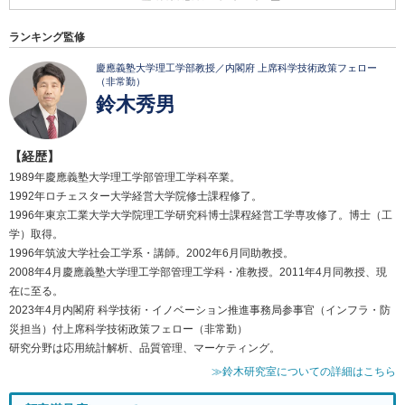
ランキング監修
慶應義塾大学理工学部教授／内閣府 上席科学技術政策フェロー
（非常勤）
鈴木秀男
【経歴】
1989年慶應義塾大学理工学部管理工学科卒業。
1992年ロチェスター大学経営大学院修士課程修了。
1996年東京工業大学大学院理工学研究科博士課程経営工学専攻修了。博士（工
学）取得。
1996年筑波大学社会工学系・講師。2002年6月同助教授。
2008年4月慶應義塾大学理工学部管理工学科・准教授。2011年4月同教授、現
在に至る。
2023年4月内閣府 科学技術・イノベーション推進事務局参事官（インフラ・防
災担当）付上席科学技術政策フェロー（非常勤）
研究分野は応用統計解析、品質管理、マーケティング。
≫鈴木研究室についての詳細はこちら