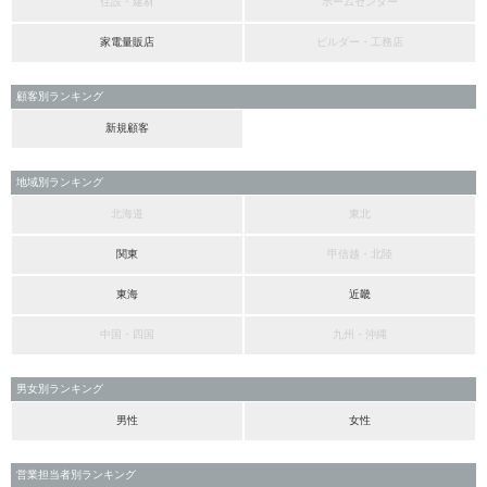
住設・建材
ホームセンター
家電量販店
ビルダー・工務店
顧客別ランキング
新規顧客
地域別ランキング
北海道
東北
関東
甲信越・北陸
東海
近畿
中国・四国
九州・沖縄
男女別ランキング
男性
女性
営業担当者別ランキング