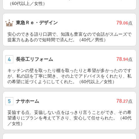
（60代以上／女性）
東急Ｒｅ・デザイン
79
.06
点
安心のできる語り口調で、知識も豊富なので会話がスムーズで
提案力もあるので短時間で済んだ。（40代／男性）
長谷工リフォーム
78
.94
点
キッチンの壁を取ったり棚を取ったりと希望が多かったのです
が、私の話を丁寧に聞き、その上でアドバイスをくれたり、私
の希望に近づくようにしてくれた。（60代以上／女性）
ナサホーム
78
.27
点
妥協する点、妥協しない点をはっきり言うことができ、その希
望通りにプランを考えて下さり、安心して任せられた。（40代
／女性）