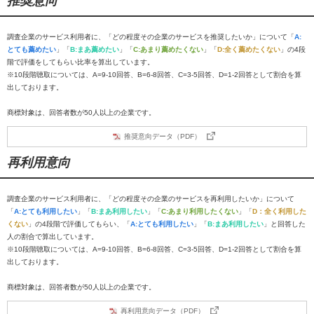
推奨意向
調査企業のサービス利用者に、「どの程度その企業のサービスを推奨したいか」について「
A:
とても薦めたい
」「
B:まあ薦めたい
」「
C:あまり薦めたくない
」「
D:全く薦めたくない
」の4段
階で評価をしてもらい比率を算出しています。
※10段階聴取については、A=9-10回答、B=6-8回答、C=3-5回答、D=1-2回答として割合を算
出しております。
商標対象は、回答者数が50人以上の企業です。
推奨意向データ（PDF）
再利用意向
調査企業のサービス利用者に、「どの程度その企業のサービスを再利用したいか」について
「
A:とても利用したい
」「
B:まあ利用したい
」「
C:あまり利用したくない
」「
D：全く利用した
くない
」の4段階で評価してもらい、「
A:とても利用したい
」「
B:まあ利用したい
」と回答した
人の割合で算出しています。
※10段階聴取については、A=9-10回答、B=6-8回答、C=3-5回答、D=1-2回答として割合を算
出しております。
商標対象は、回答者数が50人以上の企業です。
再利用意向データ（PDF）