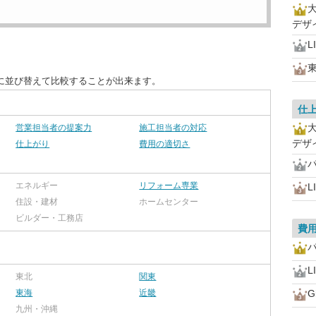
デザ
L
に並び替えて比較することが出来ます。
仕
営業担当者の提案力
施工担当者の対応
デザ
仕上がり
費用の適切さ
エネルギー
リフォーム専業
L
住設・建材
ホームセンター
ビルダー・工務店
費
L
東北
関東
東海
近畿
G
九州・沖縄