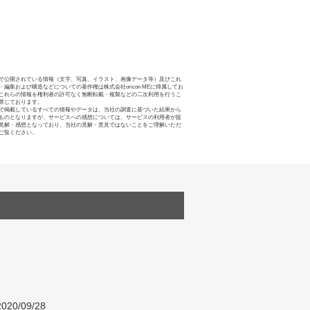
で公開されている情報（文字、写真、イラスト、画像データ等）及びこれ
・編集および構造などについての著作権は株式会社oricon MEに帰属してお
これらの情報を権利者の許可なく無断転載・複製などの二次利用を行うこ
禁じております。
で掲載しているすべての情報やデータは、当社の調査に基づいた結果から
ものとなりますが、サービスへの感想については、サービスの利用者が提
見解・感想となっており、当社の見解・意見ではないことをご理解いただ
ご覧ください。
020/09/28