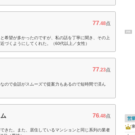
77
.48
点
PR
りと希望が多かったのですが、私の話を丁寧に聞き、その上
近づくようにしてくれた。（60代以上／女性）
77
.23
点
富なので会話がスムーズで提案力もあるので短時間で済ん
76
ーム
.48
点
営
ができた。また、居住しているマンションと同じ系列の業者