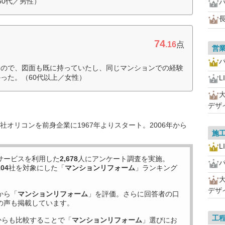
50代／男性）
74
.16
点
営
たので、図面も既に持っていたし、同じマンションでの経験
った。（60代以上／女性）
L
デザ
オリコンを前身企業に1967年よりスタート。2006年から
施
L
サービスを利用した
2,678
人にアンケート調査を実施。
104
社を対象にした「
マンションリフォーム
」ランキング
デザ
から「
マンションリフォーム
」を評価。さらに回答者の口
の声も掲載しています。
工
からも比較することで「
マンションリフォーム
」選びにお