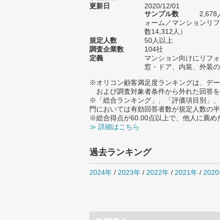
更新日
2020/12/01
サンプル数
2,6
ォーム／マンションリフ
数14,312人）
規定人数
50人以上
調査企業数
104社
定義
マンション向けにリフォ
窓・ドア、内装、外装の
※オリコン顧客満足度ランキングは、デー
および調査対象者条件から外れた回答を
※「総合ランキング」、「評価項目別」、
門においては有効回答者数が規定人数の半
※総合得点が60.00点以上で、他人に
≫ 詳細はこちら
過去ランキング
2024年
/
2023年
/
2022年
/
2021年
/
202