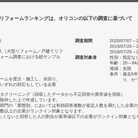
リフォームランキングは、オリコンの以下の調査に基づいて
6
調査期間
2020/07/07～2
2019/07/25～2
78人（大型リフォーム／戸建てリフ
2018/07/25～2
ォーム調査における総サンプル
調査対象者
性別：指定な
年齢：20～84
地域：全国
条件：過去5
ームを受注・施工し、水回り、
り、か
いずれの対応もしている企業
タクリーニング（回収したデータから不正回答や異常値を排除）
除外した上で作成しています。
部門の「業態別」においては有効回答者数が規定人数を満たした企業の
数以上の企業がランクイン対象となります。
薦めたくないと回答した人の割合が基準値以下の企業がランクイン対象とな