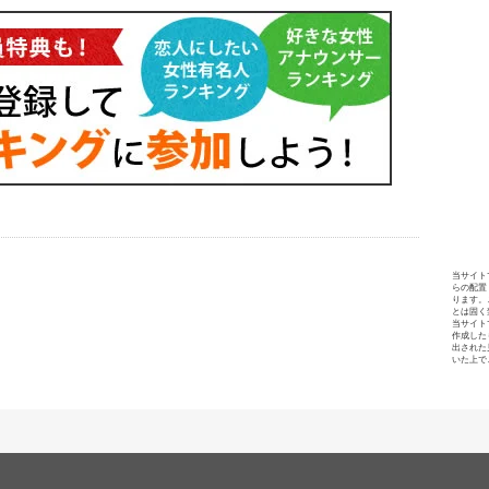
当サイト
らの配置
ります。
とは固く
当サイト
作成した
出された
いた上で