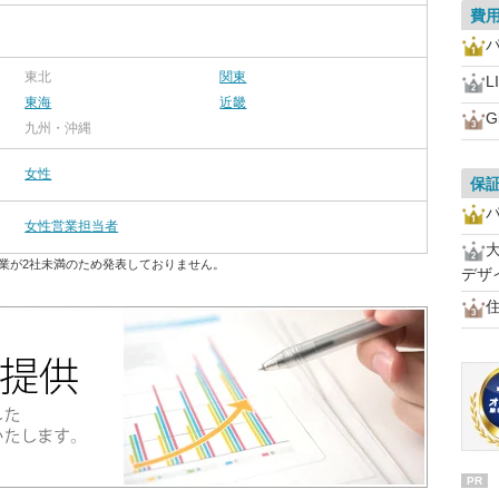
費
東北
関東
L
東海
近畿
G
九州・沖縄
女性
保
女性営業担当者
業が2社未満のため発表しておりません。
デザ
PR