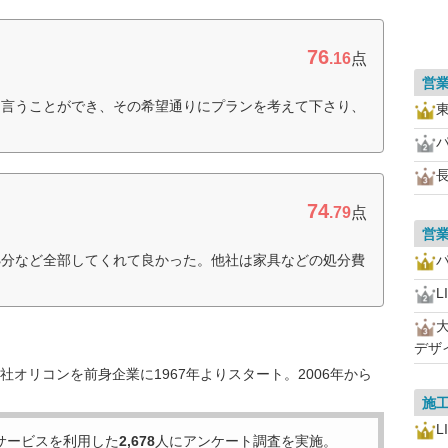
76
.16
点
営
り言うことができ、その希望通りにプランを考えて下さり、
）
74
.79
点
営
処分など全部してくれて良かった。他社は家具などの処分費
L
デザ
オリコンを前身企業に1967年よりスタート。2006年から
施
L
サービスを利用した
2,678
人にアンケート調査を実施。