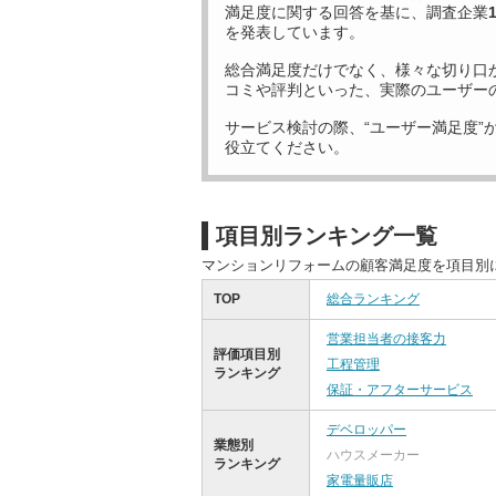
満足度に関する回答を基に、調査企業
を発表しています。
総合満足度だけでなく、様々な切り口
コミや評判といった、実際のユーザー
サービス検討の際、“ユーザー満足度”
役立てください。
項目別ランキング一覧
マンションリフォームの顧客満足度を項目別
TOP
総合ランキング
営業担当者の接客力
評価項目別
工程管理
ランキング
保証・アフターサービス
デベロッパー
業態別
ハウスメーカー
ランキング
家電量販店