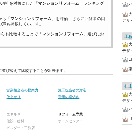
104
社を対象にした「
マンションリフォーム
」ランキング
から「
マンションリフォーム
」を評価。さらに回答者の口
デザ
の声も掲載しています。
からも比較することで「
マンションリフォーム
」選びにお
工
デザ
L
に並び替えて比較することが出来ます。
仕
営業担当者の提案力
施工担当者の対応
仕上がり
費用の適切さ
デザ
エネルギー
リフォーム専業
L
住設・建材
ホームセンター
ビルダー・工務店