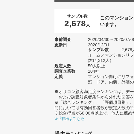
サンプル数
このマンション
2,678
います。
人
事前調査
2020/04/30～2020/07/0
更新日
2020/12/01
サンプル数
2,6
ォーム／マンションリフ
数14,312人）
規定人数
50人以上
調査企業数
104社
定義
マンション向けにリフォ
窓・ドア、内装、外装の
※オリコン顧客満足度ランキングは、デー
および調査対象者条件から外れた回答を
※「総合ランキング」、「評価項目別」、
門においては有効回答者数が規定人数の半
※総合得点が60.00点以上で、他人に
≫ 詳細はこちら