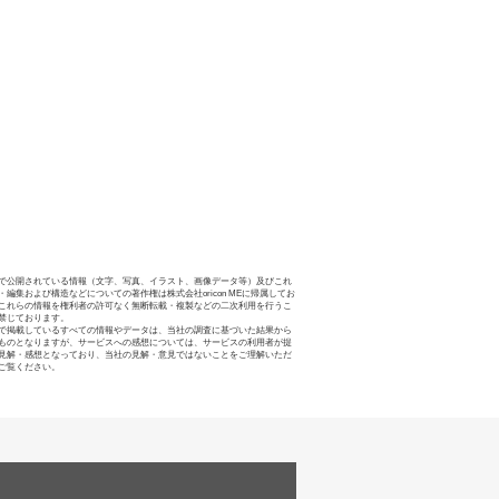
で公開されている情報（文字、写真、イラスト、画像データ等）及びこれ
・編集および構造などについての著作権は株式会社oricon MEに帰属してお
これらの情報を権利者の許可なく無断転載・複製などの二次利用を行うこ
禁じております。
で掲載しているすべての情報やデータは、当社の調査に基づいた結果から
ものとなりますが、サービスへの感想については、サービスの利用者が提
見解・感想となっており、当社の見解・意見ではないことをご理解いただ
ご覧ください。