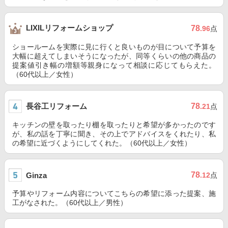
LIXILリフォームショップ
78
.96
点
ショールームを実際に見に行くと良いものが目について予算を
大幅に超えてしまいそうになったが、同等くらいの他の商品の
提案値引き幅の増額等親身になって相談に応じてもらえた。
（60代以上／女性）
長谷工リフォーム
78
.21
点
キッチンの壁を取ったり棚を取ったりと希望が多かったのです
が、私の話を丁寧に聞き、その上でアドバイスをくれたり、私
の希望に近づくようにしてくれた。（60代以上／女性）
78
Ginza
.12
点
予算やリフォーム内容についてこちらの希望に添った提案、施
工がなされた。（60代以上／男性）