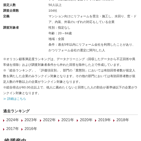
規定人数
50人以上
調査企業数
104社
定義
マンション向けにリフォームを受注・施工し、水回り、窓・ド
ア、内装、外装のいずれの対応もしている企業
調査対象者
性別：指定なし
年齢：20～84歳
地域：全国
条件：過去5年以内にリフォーム会社を利用したことがあり、
かつリフォーム会社の選定に関与した人
※オリコン顧客満足度ランキングは、データクリーニング（回収したデータから不正回答や異
常値を排除）および調査対象者条件から外れた回答を除外した上で作成しています。
※「総合ランキング」、「評価項目別」、部門の「業態別」においては有効回答者数が規定人
数を満たした企業のみランクイン対象となります。その他の部門においては有効回答者数が規
定人数の半数以上の企業がランクイン対象となります。
※総合得点が60.00点以上で、他人に薦めたくないと回答した人の割合が基準値以下の企業がラ
ンクイン対象となります。
≫ 詳細はこちら
過去ランキング
2024年
2023年
2022年
2021年
2020年
2019年
2018年
2017年
2016年