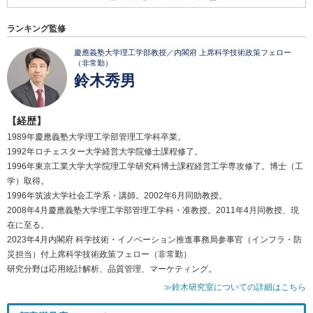
ランキング監修
慶應義塾大学理工学部教授／内閣府 上席科学技術政策フェロー
（非常勤）
鈴木秀男
【経歴】
1989年慶應義塾大学理工学部管理工学科卒業。
1992年ロチェスター大学経営大学院修士課程修了。
1996年東京工業大学大学院理工学研究科博士課程経営工学専攻修了。博士（工
学）取得。
1996年筑波大学社会工学系・講師。2002年6月同助教授。
2008年4月慶應義塾大学理工学部管理工学科・准教授。2011年4月同教授、現
在に至る。
2023年4月内閣府 科学技術・イノベーション推進事務局参事官（インフラ・防
災担当）付上席科学技術政策フェロー（非常勤）
研究分野は応用統計解析、品質管理、マーケティング。
≫鈴木研究室についての詳細はこちら