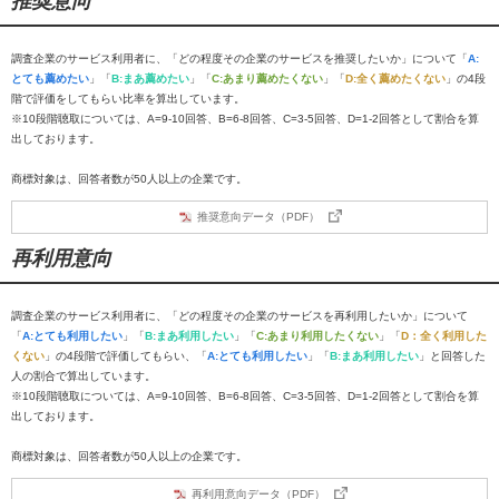
推奨意向
調査企業のサービス利用者に、「どの程度その企業のサービスを推奨したいか」について「
A:
とても薦めたい
」「
B:まあ薦めたい
」「
C:あまり薦めたくない
」「
D:全く薦めたくない
」の4段
階で評価をしてもらい比率を算出しています。
※10段階聴取については、A=9-10回答、B=6-8回答、C=3-5回答、D=1-2回答として割合を算
出しております。
商標対象は、回答者数が50人以上の企業です。
推奨意向データ（PDF）
再利用意向
調査企業のサービス利用者に、「どの程度その企業のサービスを再利用したいか」について
「
A:とても利用したい
」「
B:まあ利用したい
」「
C:あまり利用したくない
」「
D：全く利用した
くない
」の4段階で評価してもらい、「
A:とても利用したい
」「
B:まあ利用したい
」と回答した
人の割合で算出しています。
※10段階聴取については、A=9-10回答、B=6-8回答、C=3-5回答、D=1-2回答として割合を算
出しております。
商標対象は、回答者数が50人以上の企業です。
再利用意向データ（PDF）