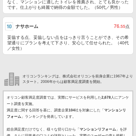
なく、マンションに適したトイレを推薦され、とても良かった
です。仕上がりも綺麗で納得の金額でした。（50代／男性）
ナサホーム
76
.55
点
妥協する点、妥協しない点をはっきり言うことができ、その希
望通りにプランを考えて下さり、安心して任せられた。（40代
／女性）
オリコンランキングは、株式会社オリコンを前身企業に1967年より
スタート。2006年からは顧客満足度調査を開始。
オリコン顧客満足度調査では、実際にサービスを利用した
2,678
人にアンケ
ート調査を実施。
満足度に関する回答を基に、調査企業
104
社を対象にした「
マンションリ
フォーム
」ランキングを発表しています。
総合満足度だけでなく、様々な切り口から「
マンションリフォーム
」を評
価。さらに回答者の口コミや評判といった、実際のユーザーの声も掲載し