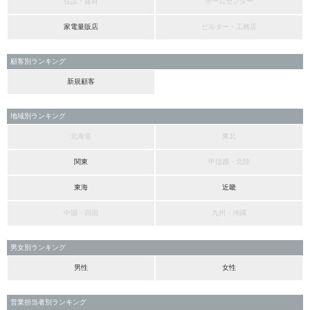
住設・建材
ホームセンター
家電量販店
ビルダー・工務店
顧客別ランキング
新規顧客
地域別ランキング
北海道
東北
関東
甲信越・北陸
東海
近畿
中国・四国
九州・沖縄
男女別ランキング
男性
女性
営業担当者別ランキング