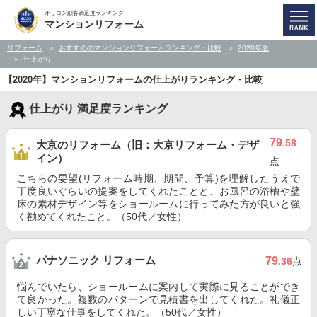
オリコン顧客満足度ランキング
マンションリフォーム
リフォーム
おすすめのマンションリフォームランキング・比較
2020年版
仕上がり
【2020年】マンションリフォームの仕上がりランキング・比較
仕上がり 満足度ランキング
79
.58
大京のリフォーム（旧：大京リフォーム・デザ
イン）
点
こちらの要望(リフォーム時期、期間、予算)を理解したうえで
丁度良いぐらいの提案をしてくれたことと、お風呂の浴槽や壁
床の素材デザイン等をショールームに行ってみた方が良いと強
く勧めてくれたこと。（50代／女性）
パナソニック リフォーム
79
.36
点
悩んでいたら、ショールームに案内して実際に見ることができ
て良かった。複数のパターンで見積書を出してくれた。礼儀正
しい丁寧な仕事をしてくれた。（50代／女性）