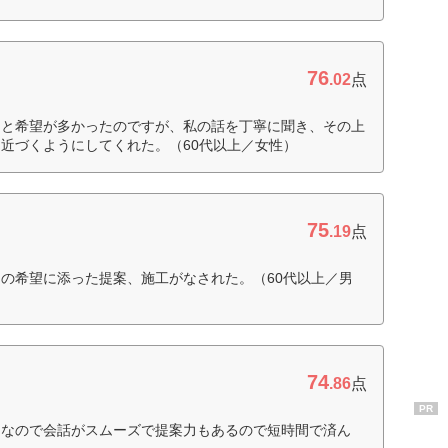
76
.02
点
りと希望が多かったのですが、私の話を丁寧に聞き、その上
近づくようにしてくれた。（60代以上／女性）
75
.19
点
の希望に添った提案、施工がなされた。（60代以上／男
74
.86
点
PR
富なので会話がスムーズで提案力もあるので短時間で済ん