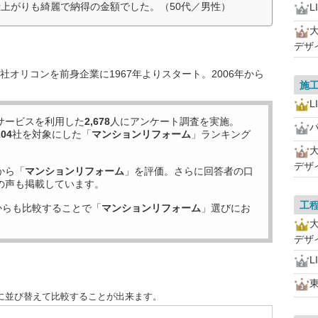
上がりも綺麗で納得の金額でした。（50代／男性）
L
デザ
オリコンを前身企業に1967年よりスタート。2006年から
施
L
サービスを利用した
2,678
人にアンケート調査を実施。
104
社を対象にした「
マンションリフォーム
」ランキング
デザ
から「
マンションリフォーム
」を評価。さらに回答者の口
の声も掲載しています。
工
からも比較することで「
マンションリフォーム
」選びにお
デザ
L
に並び替えて比較することが出来ます。