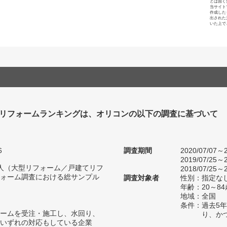
とは固く
当サイト
作成した
出された
いた上で
リフォームランキングは、オリコンの以下の調査に基づいて
6
調査期間
2020/07/07～2
2019/07/25～2
78人（大型リフォーム／戸建てリフ
2018/07/25～2
ォーム調査における総サンプル
調査対象者
性別：指定な
年齢：20～84
地域：全国
条件：過去5
ームを受注・施工し、水回り、
り、か
いずれの対応もしている企業