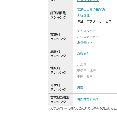
TOP
総合ランキング
営業担当者の接客力
評価項目別
工程管理
ランキング
保証・アフターサービス
デベロッパー
業態別
ハウスメーカー
ランキング
家電量販店
顧客別
新規顧客
ランキング
北海道
地域別
甲信越・北陸
ランキング
中国・四国
男女別
男性
ランキング
営業担当者別
男性営業担当者
ランキング
※文字がグレーの部門は当社規定の条件を満たした企