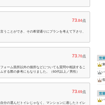
73
.84
点
り言うことができ、その希望通りにプランを考えて下さり、
）
73
.70
点
営
リフォーム箇所以外の個所などについても質問や相談するこ
ムする際の参考にもなりました。（60代以上／男性）
73
.69
点
営
、自分の選んだトイレじゃなく、マンションに適したトイレ