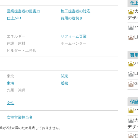
仕
営業担当者の提案力
施工担当者の対応
デザ
仕上がり
費用の適切さ
エネルギー
リフォーム専業
L
住設・建材
ホームセンター
ビルダー・工務店
費
L
東北
関東
東海
近畿
G
九州・沖縄
保
女性
女性営業担当者
デザ
業が2社未満のため発表しておりません。