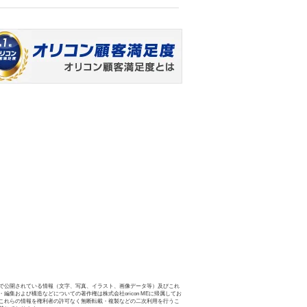
で公開されている情報（文字、写真、イラスト、画像データ等）及びこれ
・編集および構造などについての著作権は株式会社oricon MEに帰属してお
これらの情報を権利者の許可なく無断転載・複製などの二次利用を行うこ