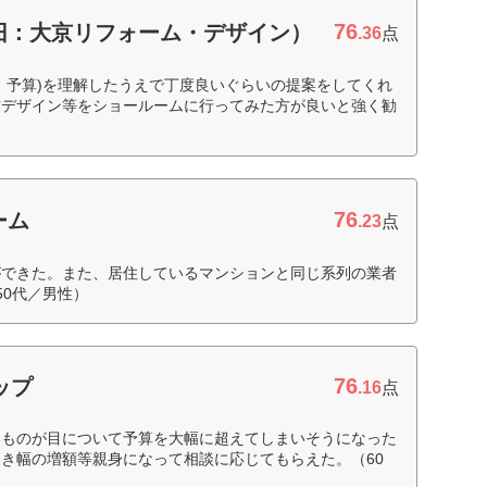
76
旧：大京リフォーム・デザイン）
.36
点
、予算)を理解したうえで丁度良いぐらいの提案をしてくれ
材デザイン等をショールームに行ってみた方が良いと強く勧
76
ーム
.23
点
ができた。また、居住しているマンションと同じ系列の業者
50代／男性）
76
ップ
.16
点
いものが目について予算を大幅に超えてしまいそうになった
き幅の増額等親身になって相談に応じてもらえた。（60