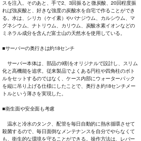
スを注入。そのあと、手で2、3回振ると微炭酸、20回程度振
れば強炭酸と、好きな強度の炭酸水を自宅で作ることができ
る。水は、シリカ（ケイ素）やバナジウム、カルシウム、マ
グネシウム、ナトリウム、カリウム、炭酸水素イオンなどの
ミネラル成分を含んだ富士山の天然水を使用している。
■サーバーの奥行きは約18センチ
サーバー本体は、部品の9割をオリジナルで設計し、スリム
化と高機能を追求。従来製品でよくある円柱や四角柱のボト
ルをセットするのではなく、ケース内部にウォーターパック
を縦に吊り上げる仕様にしたことで、奥行き約18センチメー
トルという薄さを実現した。
■衛生面や安全面も考慮
温水と冷水のタンク、配管を毎日自動的に熱水循環させて
殺菌するので、毎日面倒なメンテナンスを自分でやらなくて
も、衛生的な環境を守ることができる。操作方法は、レバー