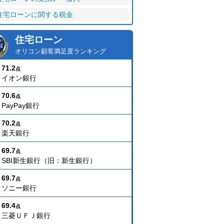
住宅ローンに関する税金
住宅ローン
オリコン顧客満足度ランキング
71.2
点
イオン銀行
70.6
点
PayPay銀行
70.2
点
楽天銀行
69.7
点
SBI新生銀行（旧：新生銀行）
69.7
点
ソニー銀行
69.4
点
三菱ＵＦＪ銀行