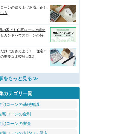
宅ローンの繰り上げ返済。正し
使い方
軒目の家でも住宅ローンは組め
？セカンドハウスローンの特
れだけはおさえよう！ 住宅ロ
ンの重要な比較項目3点
事をもっと見る ≫
集カテゴリ一覧
住宅ローンの基礎知識
住宅ローンの金利
住宅ローンの審査
住宅ローンの支払い・借入