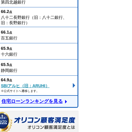
第四北越銀行
66.2
点
八十二長野銀行（旧：八十二銀行、
旧：長野銀行）
66.1
点
百五銀行
65.9
点
十六銀行
65.5
点
静岡銀行
64.9
点
SBIアルヒ（旧：ARUHI）
※公式サイトへ遷移します。
住宅ローンランキングを見る