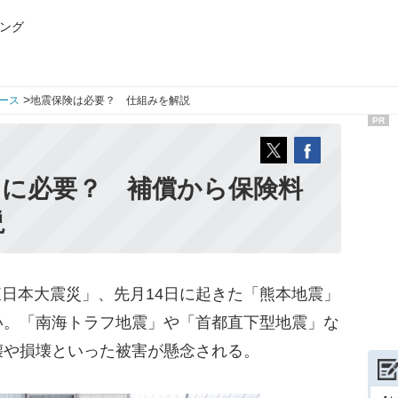
ング
>
ース
地震保険は必要？ 仕組みを解説
PR
当に必要？ 補償から保険料
説
東日本大震災」、先月14日に起きた「熊本地震」
い。「南海トラフ地震」や「首都直下型地震」な
壊や損壊といった被害が懸念される。