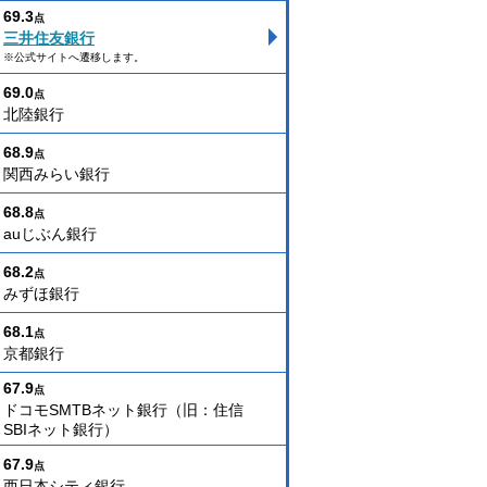
69.3
点
三井住友銀行
※公式サイトへ遷移します。
69.0
点
北陸銀行
68.9
点
関西みらい銀行
68.8
点
auじぶん銀行
68.2
点
みずほ銀行
68.1
点
京都銀行
67.9
点
ドコモSMTBネット銀行（旧：住信
SBIネット銀行）
67.9
点
西日本シティ銀行