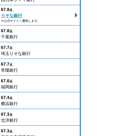
67.8
点
りそな銀行
※公式サイトへ遷移します。
67.8
点
千葉銀行
67.7
点
埼玉りそな銀行
67.7
点
常陽銀行
67.6
点
福岡銀行
67.4
点
横浜銀行
67.3
点
北洋銀行
67.3
点