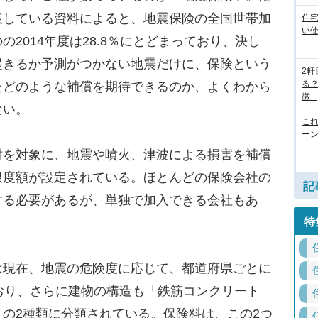
表している資料によると、地震保険の全国世帯加
住
い
2014年度は28.8％にとどまっており、決し
起きるか予測がつかない地震だけに、保険という
2
る
たどのような補償を期待できるのか、よくわから
徴...
ない。
こ
ー
を対象に、地震や噴火、津波による損害を補償
限度額が設定されている。ほとんどの保険会社の
記
する必要があるが、単独で加入できる会社もあ
特
現在、地震の危険度に応じて、都道府県ごとに
おり、さらに建物の構造も「鉄筋コンクリート
の2種類に分類されている。保険料は、この2つ