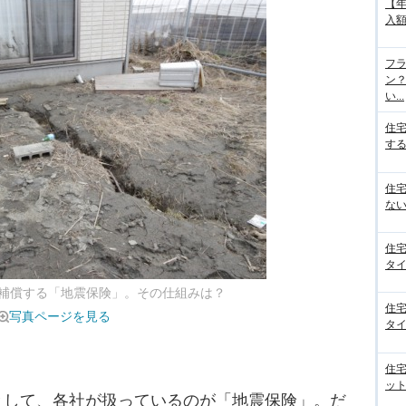
【
入額
フラ
ン
い...
住
する
住
ない
住
タイ
補償する「地震保険」。その仕組みは？
住
写真ページを見る
タイ
住
ット
して、各社が扱っているのが「地震保険」。だ