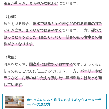
渋みが和らぎ、まろやかな味わい
になります。
〈お酒〉
焼酎を割る場合、
軟水で割ると芋や麦などの原料由来の甘み
が引き立ち、まろやかで飲みやすく
なります。一方、
硬水で
割るとピリッとした口当たりになり、甘さのある食事との相
性がよくなります
。
〈炊飯〉
お米を炊く際、
国産米には軟水がおすすめ
です。ふっくらと
甘みのあるごはんに仕上がるでしょう。一方、
パエリアやピ
ラフなど、お米の歯ごたえを残したい洋風料理には硬水が適
しています
。
赤ちゃんのミルク作りにおすすめなウォーターサ
ーバーの選び方