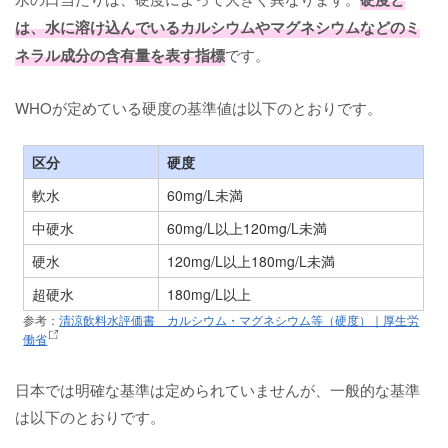
は、水に溶け込んでいるカルシウムやマグネシウムなどのミ
ネラル成分の含有量を表す指標
です。
WHOが定めている硬度の基準値は以下のとおりです。
区分
硬度
軟水
60mg/L未満
中硬水
60mg/L以上120mg/L未満
硬水
120mg/L以上180mg/L未満
超硬水
180mg/L以上
参考：
清涼飲料水評価書 カルシウム・マグネシウム等（硬度）｜厚生労
働省
日本では明確な基準は定められていませんが、一般的な基準
は以下のとおりです。