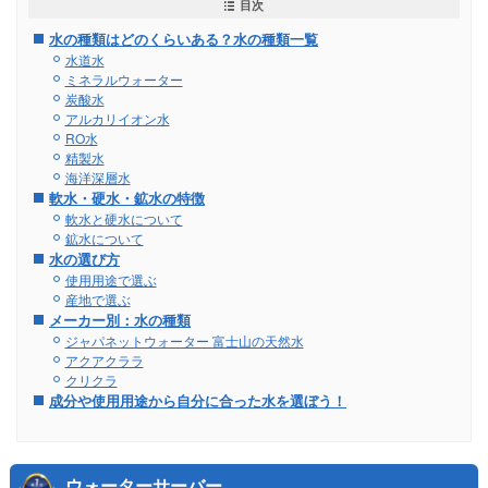
目次
水の種類はどのくらいある？水の種類一覧
水道水
ミネラルウォーター
炭酸水
アルカリイオン水
RO水
精製水
海洋深層水
軟水・硬水・鉱水の特徴
軟水と硬水について
鉱水について
水の選び方
使用用途で選ぶ
産地で選ぶ
メーカー別：水の種類
ジャパネットウォーター 富士山の天然水
アクアクララ
クリクラ
成分や使用用途から自分に合った水を選ぼう！
ウォーターサーバー