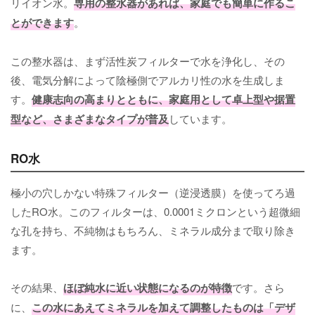
リイオン水。
専用の整水器があれば、家庭でも簡単に作るこ
とができます
。
この整水器は、まず活性炭フィルターで水を浄化し、その
後、電気分解によって陰極側でアルカリ性の水を生成しま
す。
健康志向の高まりとともに、家庭用として卓上型や据置
型など、さまざまなタイプが普及
しています。
RO水
極小の穴しかない特殊フィルター（逆浸透膜）を使ってろ過
したRO水。このフィルターは、0.0001ミクロンという超微細
な孔を持ち、不純物はもちろん、ミネラル成分まで取り除き
ます。
その結果、
ほぼ純水に近い状態になるのが特徴
です。さら
に、
この水にあえてミネラルを加えて調整したものは「デザ