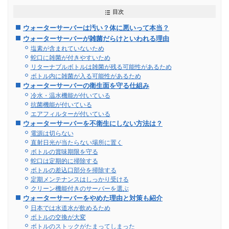
目次
ウォーターサーバーは汚い？体に悪いって本当？
ウォーターサーバーが雑菌だらけといわれる理由
塩素が含まれていないため
蛇口に雑菌が付きやすいため
リターナブルボトルは雑菌が残る可能性があるため
ボトル内に雑菌が入る可能性があるため
ウォーターサーバーの衛生面を守る仕組み
冷水・温水機能が付いている
抗菌機能が付いている
エアフィルターが付いている
ウォーターサーバーを不衛生にしない方法は？
電源は切らない
直射日光が当たらない場所に置く
ボトルの賞味期限を守る
蛇口は定期的に掃除する
ボトルの差込口部分を掃除する
定期メンテナンスはしっかり受ける
クリーン機能付きのサーバーを選ぶ
ウォーターサーバーをやめた理由と対策も紹介
日本では水道水が飲めるため
ボトルの交換が大変
ボトルのストックがたまってしまった