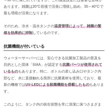
あります。雑菌は20℃前後で活発に増殖し始め、35～40℃で
最も増殖が活発になります。
そのため、冷水・温水タンクの
温度管理によって、雑菌の繁
殖を効果的に抑制
しているのです。
抗菌機能が付いている
ウォーターサーバーには、安心できる抗菌加工製品の普及を
目的とした団体「SIAA」が認定する
抗菌パーツが使用されて
いるもの
もあります。特に、ボトルの差し込み口やタンク内
部など、水に直接触れる箇所に抗菌素材を使用しており、最
新の機種では
UV-LEDによる殺菌機能を搭載したもの
もありま
す。
このように、タンク内の衛生状態を常に清潔に保つさまざま