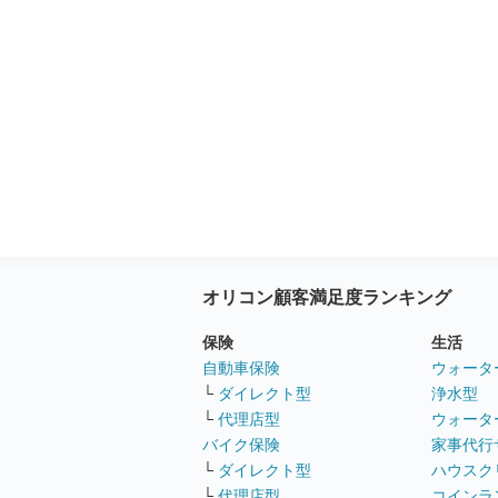
オリコン顧客満足度ランキング
保険
生活
自動車保険
ウォータ
└
ダイレクト型
浄水型
└
代理店型
ウォータ
バイク保険
家事代行
└
ダイレクト型
ハウスク
└
代理店型
コインラ