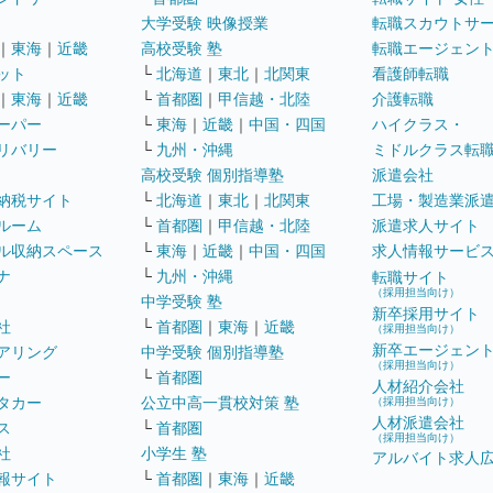
大学受験 映像授業
転職スカウトサ
｜
東海
｜
近畿
高校受験 塾
転職エージェン
ット
└
北海道
｜
東北
｜
北関東
看護師転職
｜
東海
｜
近畿
└
首都圏
｜
甲信越・北陸
介護転職
ーパー
└
東海
｜
近畿
｜
中国・四国
ハイクラス・
リバリー
└
九州・沖縄
ミドルクラス転
高校受験 個別指導塾
派遣会社
納税サイト
└
北海道
｜
東北
｜
北関東
工場・製造業派
ルーム
└
首都圏
｜
甲信越・北陸
派遣求人サイト
ル収納スペース
└
東海
｜
近畿
｜
中国・四国
求人情報サービ
ナ
└
九州・沖縄
転職サイト
（採用担当向け）
中学受験 塾
新卒採用サイト
社
└
首都圏
｜
東海
｜
近畿
（採用担当向け）
新卒エージェン
アリング
中学受験 個別指導塾
（採用担当向け）
ー
└
首都圏
人材紹介会社
タカー
公立中高一貫校対策 塾
（採用担当向け）
人材派遣会社
ス
└
首都圏
（採用担当向け）
社
小学生 塾
アルバイト求人
報サイト
└
首都圏
｜
東海
｜
近畿