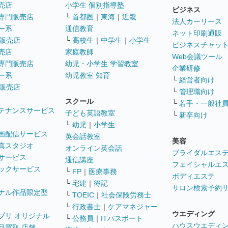
売店
小学生 個別指導塾
ビジネス
専門販売店
└
首都圏
｜
東海
｜
近畿
法人カーリース
ー系
通信教育
ネット印刷通販
販売店
└
高校生
｜
中学生
｜
小学生
ビジネスチャッ
売店
家庭教師
Web会議ツール
専門販売店
幼児・小学生 学習教室
企業研修
ー系
幼児教室 知育
└
経営者向け
販売店
└
管理職向け
スクール
└
若手・一般社
テナンスサービス
子ども英語教室
└
新卒向け
└
幼児
｜
小学生
画配信サービス
英会話教室
美容
真スタジオ
オンライン英会話
ブライダルエス
サービス
通信講座
フェイシャルエ
ックサービス
└
FP
｜
医療事務
ボディエステ
└
宅建
｜
簿記
サロン検索予約
ナル作品限定型
└
TOEIC
｜
社会保険労務士
└
行政書士
｜
ケアマネジャー
ウエディング
プリ オリジナル
└
公務員
｜
ITパスポート
ハウスウエディ
品買取 店舗