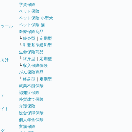
学資保険
ペット保険
ペット保険 小型犬
ペット保険 猫
トツール
医療保険商品
└
終身型
｜
定期型
└
引受基準緩和型
生命保険商品
└
終身型
｜
定期型
員向け
└
収入保障保険
がん保険商品
└
終身型
｜
定期型
就業不能保険
テ
認知症保険
ステ
外貨建て保険
介護保険
サイト
総合保障保険
個人年金保険
変額保険
ング