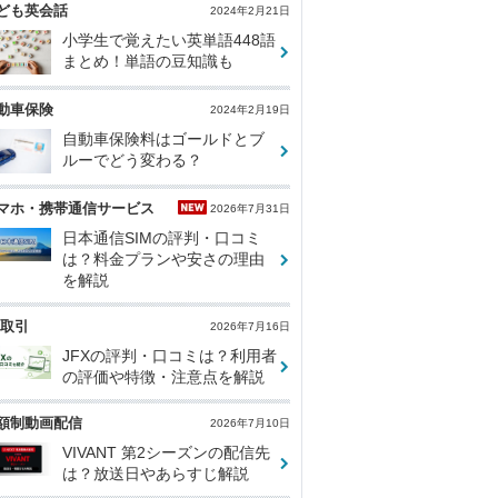
ども英会話
2024年2月21日
小学生で覚えたい英単語448語
まとめ！単語の豆知識も
動車保険
2024年2月19日
自動車保険料はゴールドとブ
ルーでどう変わる？
マホ・携帯通信サービス
2026年7月31日
日本通信SIMの評判・口コミ
は？料金プランや安さの理由
を解説
X取引
2026年7月16日
JFXの評判・口コミは？利用者
の評価や特徴・注意点を解説
額制動画配信
2026年7月10日
VIVANT 第2シーズンの配信先
は？放送日やあらすじ解説