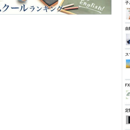
子
自
ス
F
定