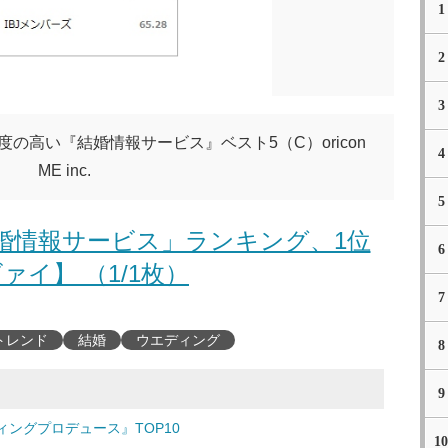
1
2
3
度の高い『結婚情報サービス』ベスト5（C）oricon
4
ME inc.
5
婚情報サービス」ランキング、1位
6
ァイ】 （1/1枚）
7
トレンド
結婚
ウエディング
8
9
ングプロデュース』TOP10
10