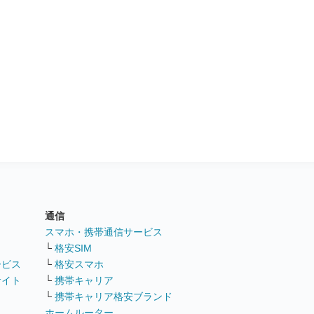
通信
ト
スマホ・携帯通信サービス
└
格安SIM
ービス
└
格安スマホ
サイト
└
携帯キャリア
└
携帯キャリア格安ブランド
ホームルーター