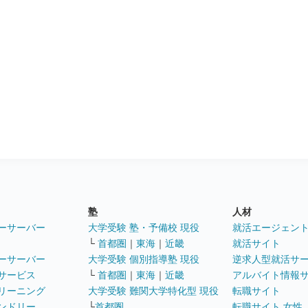
塾
人材
ーサーバー
大学受験 塾・予備校 現役
就活エージェン
└
首都圏
｜
東海
｜
近畿
就活サイト
ーサーバー
大学受験 個別指導塾 現役
逆求人型就活サ
サービス
└
首都圏
｜
東海
｜
近畿
アルバイト情報
リーニング
大学受験 難関大学特化型 現役
転職サイト
ンドリー
└
首都圏
転職サイト 女性