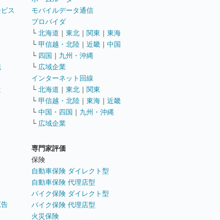
ービス
モバイルデータ通信
ト
プロバイダ
└
北海道
｜
東北
｜
関東
｜
東海
└
甲信越・北陸
｜
近畿
｜
中国
└
四国
｜
九州・沖縄
職
└
広域企業
インターネット回線
遣
└
北海道
｜
東北
｜
関東
└
甲信越・北陸
｜
東海
｜
近畿
ス
└
中国・四国
｜
九州・沖縄
└
広域企業
専門家評価
ト
保険
自動車保険 ダイレクト型
自動車保険 代理店型
バイク保険 ダイレクト型
広告
バイク保険 代理店型
火災保険