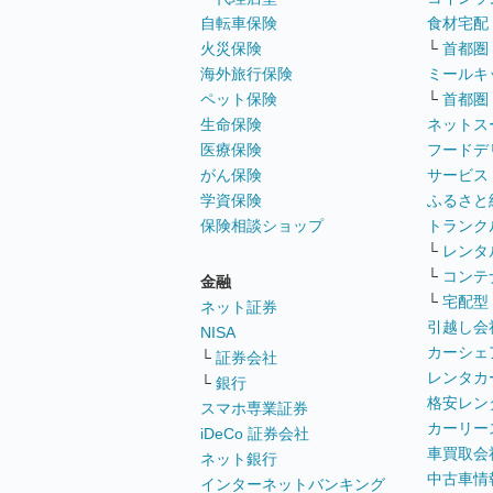
自転車保険
食材宅配
火災保険
└
首都圏
海外旅行保険
ミールキ
ペット保険
└
首都圏
生命保険
ネットス
医療保険
フードデ
がん保険
サービス
学資保険
ふるさと
保険相談ショップ
トランク
└
レンタ
└
コンテ
金融
└
宅配型
ネット証券
引越し会
NISA
カーシェ
└
証券会社
レンタカ
└
銀行
格安レン
スマホ専業証券
カーリー
iDeCo 証券会社
車買取会
ネット銀行
中古車情
インターネットバンキング