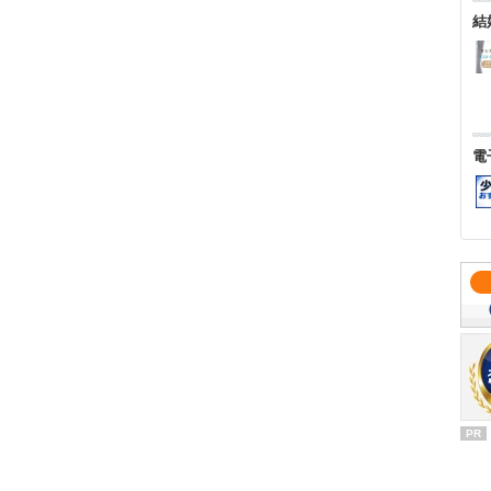
結
電
PR