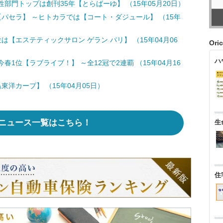
部門トップは創刊35年【とらばーゆ】 （15年05月20日）
パセラ】 ～ヒトカラでは【コート・ダジュール】 （15年
【エステティックサロン ゲラン パリ】 （15年04月06
Ori
ハ
1位【ラブライブ！】 ～全12冠で2連覇 （15年04月16
洋カープ】 （15年04月05日）
ニュース一覧はこちら！
生
住