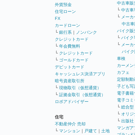
中古車販
外貨預金
└
中古車
住宅ローン
└
メーカ
FX
中古車
カードローン
バイク販
└
銀行系
｜
ノンバンク
└
バイク
クレジットカード
└
メーカ
└
年会費無料
バイク
└
クレジットカード
車検
└
ゴールドカード
カーメン
デビットカード
カフェ
キャッシュレス決済アプリ
定額制動
暗号資産取引所
子ども写
└
現物取引（仮想通貨）
電子書籍
└
証拠金取引（仮想通貨）
電子コミ
ロボアドバイザー
└
総合型
└
オリジ
住宅
└
出版社
不動産仲介 売却
マンガア
└
マンション
｜
戸建て
｜
土地
ブランド