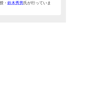
授・
鈴木秀男
氏が行っていま