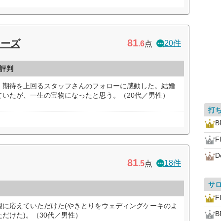
81
ニーズ
20件
.6
点
評判
、期待を上回るスタッフさんのフォローに感動した。結婚
ていたが、一生の宝物になったと思う。（20代／男性）
打
B
F
D
81
18件
.5
点
サ
F
望に応えていただけた(やきとりをウェディングケーキのよ
B
だけた)。（30代／男性）