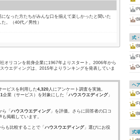
P
話になった方たちがみんな口を揃えて楽しかったと聞いた
B
た。（40代／男性）
式
B
F
オリコンを前身企業に1967年よりスタート。2006年から
D
スウエディングは、2015年よりランキングを発表していま
ヘ
サービスを利用した
4,320
人にアンケート調査を実施。
D
21
企業（サービス）を対象にした「
ハウスウエディング
」
F
から「
ハウスウエディング
」を評価。さらに回答者の口コ
B
声も掲載しています。
からも比較することで「
ハウスウエディング
」選びにお役
式