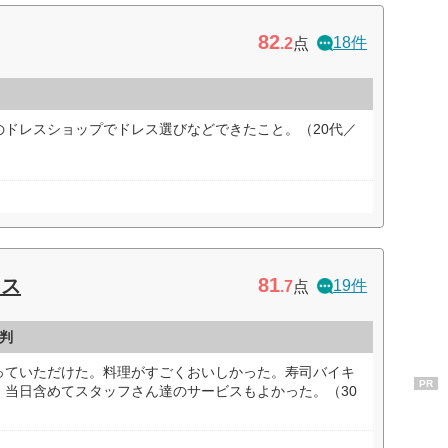
82
18件
.2
点
のドレスショップでドレス選びなどできたこと。（20代／
81
ース
19件
.7
点
判
っていただけた。料理がすごくおいしかった。寿司バイキ
PR
。当日含めてスタッフさん達のサービスもよかった。（30