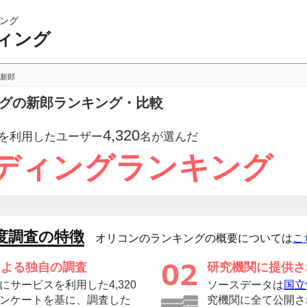
ング
ィング
新郎
ングの新郎ランキング・比較
4,320
を利用したユーザー
名が選んだ
ディングランキング
度調査の特徴
オリコンのランキングの概要については
こ
による独自の調査
研究機関に提供さ
サービスを利用した4,320
ソースデータは
国立
ンケートを基に、調査した
究機関に全て公開さ