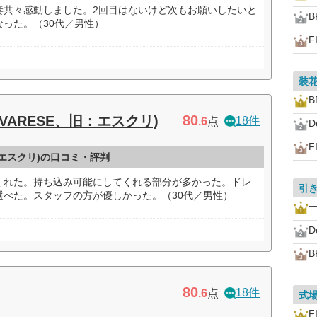
妻共々感動しました。2回目はないけど次もお願いしたいと
B
った。（30代／男性）
F
装
B
80
VARESE、旧：エスクリ)
18件
.6
点
D
F
：エスクリ)の口コミ・評判
くれた。持ち込み可能にしてくれる部分が多かった。ドレ
引
選べた。スタッフの方が優しかった。（30代／男性）
D
B
80
18件
.6
点
式
F