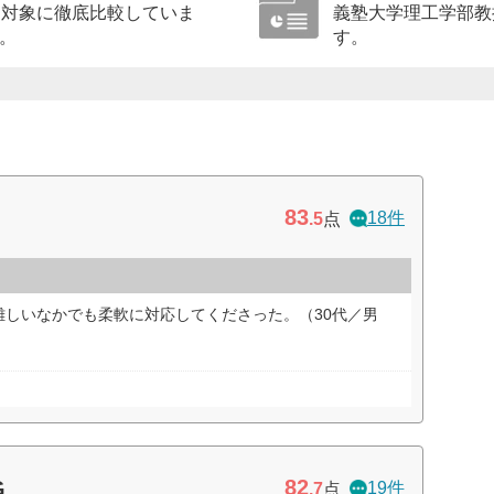
を対象に徹底比較していま
義塾大学理工学部教
。
す。
83
18件
.5
点
難しいなかでも柔軟に対応してくださった。（30代／男
82
G
19件
.7
点