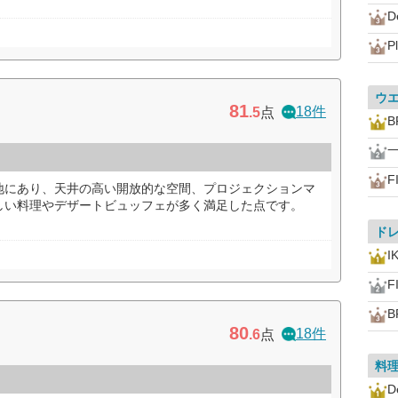
D
P
ウ
81
18件
.5
点
B
F
地にあり、天井の高い開放的な空間、プロジェクションマ
しい料理やデザートビュッフェが多く満足した点です。
ド
I
F
B
80
18件
.6
点
料
D