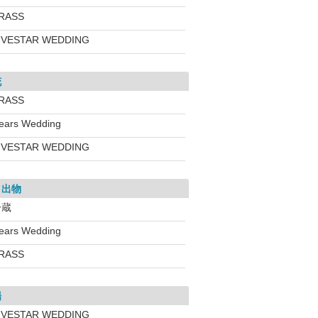
RASS
IVESTAR WEDDING
花
RASS
ears Wedding
IVESTAR WEDDING
き出物
一蔵
ears Wedding
RASS
場
IVESTAR WEDDING