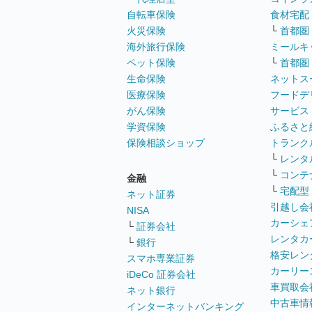
自転車保険
食材宅配
火災保険
└
首都圏
海外旅行保険
ミールキ
ペット保険
└
首都圏
生命保険
ネットス
医療保険
フードデ
がん保険
サービス
学資保険
ふるさと
保険相談ショップ
トランク
└
レンタ
└
コンテ
金融
└
宅配型
ネット証券
引越し会
NISA
カーシェ
└
証券会社
レンタカ
└
銀行
格安レン
スマホ専業証券
カーリー
iDeCo 証券会社
車買取会
ネット銀行
中古車情
インターネットバンキング