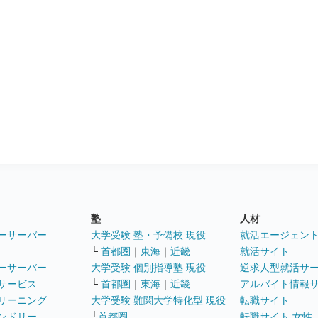
塾
人材
ーサーバー
大学受験 塾・予備校 現役
就活エージェン
└
首都圏
｜
東海
｜
近畿
就活サイト
ーサーバー
大学受験 個別指導塾 現役
逆求人型就活サ
サービス
└
首都圏
｜
東海
｜
近畿
アルバイト情報
リーニング
大学受験 難関大学特化型 現役
転職サイト
ンドリー
└
首都圏
転職サイト 女性