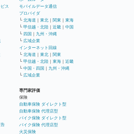
ービス
モバイルデータ通信
ト
プロバイダ
└
北海道
｜
東北
｜
関東
｜
東海
└
甲信越・北陸
｜
近畿
｜
中国
└
四国
｜
九州・沖縄
職
└
広域企業
インターネット回線
遣
└
北海道
｜
東北
｜
関東
└
甲信越・北陸
｜
東海
｜
近畿
ス
└
中国・四国
｜
九州・沖縄
└
広域企業
専門家評価
ト
保険
自動車保険 ダイレクト型
自動車保険 代理店型
バイク保険 ダイレクト型
広告
バイク保険 代理店型
火災保険