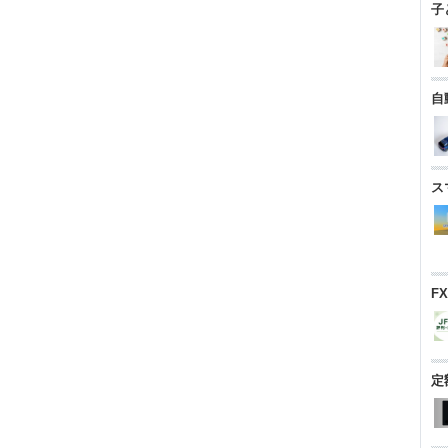
子
自
ス
F
定