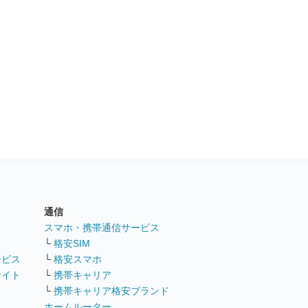
通信
ト
スマホ・携帯通信サービス
└
格安SIM
ービス
└
格安スマホ
サイト
└
携帯キャリア
└
携帯キャリア格安ブランド
ホームルーター