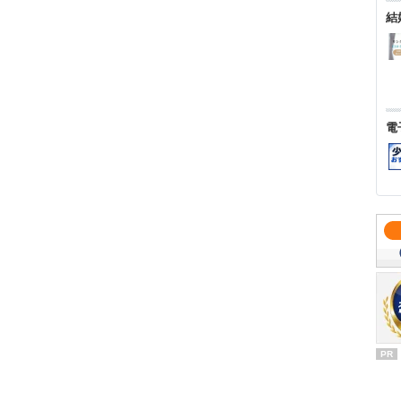
結
電
PR