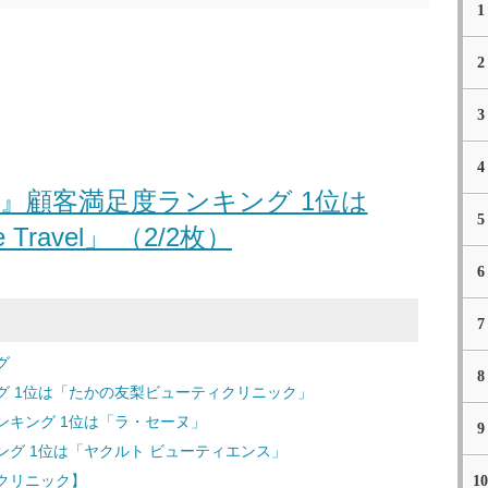
1
2
3
4
』顧客満足度ランキング 1位は
5
e Travel」 （2/2枚）
6
7
グ
8
グ 1位は「たかの友梨ビューティクリニック」
キング 1位は「ラ・セーヌ」
9
グ 1位は「ヤクルト ビューティエンス」
クリニック】
10