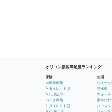
オリコン顧客満足度ランキング
保険
生活
自動車保険
ウォータ
└
ダイレクト型
浄水型
└
代理店型
ウォータ
バイク保険
家事代行
└
ダイレクト型
ハウスク
└
代理店型
コインラ