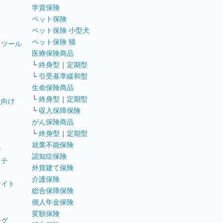
学資保険
ペット保険
ペット保険 小型犬
ペット保険 猫
トツール
医療保険商品
└
終身型
｜
定期型
└
引受基準緩和型
生命保険商品
└
終身型
｜
定期型
員向け
└
収入保障保険
がん保険商品
└
終身型
｜
定期型
就業不能保険
テ
認知症保険
ステ
外貨建て保険
介護保険
サイト
総合保障保険
個人年金保険
変額保険
ング