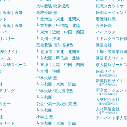
大学受験 映像授業
転職スカウトサ
｜
東海
｜
近畿
高校受験 塾
転職エージェン
ット
└
北海道
｜
東北
｜
北関東
看護師転職
｜
東海
｜
近畿
└
首都圏
｜
甲信越・北陸
介護転職
ーパー
└
東海
｜
近畿
｜
中国・四国
ハイクラス・
リバリー
└
九州・沖縄
ミドルクラス転
高校受験 個別指導塾
派遣会社
納税サイト
└
北海道
｜
東北
｜
北関東
工場・製造業派
ルーム
└
首都圏
｜
甲信越・北陸
派遣求人サイト
ル収納スペース
└
東海
｜
近畿
｜
中国・四国
求人情報サービ
ナ
└
九州・沖縄
転職サイト
（採用担当向け）
中学受験 塾
新卒採用サイト
社
└
首都圏
｜
東海
｜
近畿
（採用担当向け）
新卒エージェン
アリング
中学受験 個別指導塾
（採用担当向け）
ー
└
首都圏
人材紹介会社
タカー
公立中高一貫校対策 塾
（採用担当向け）
人材派遣会社
ス
└
首都圏
（採用担当向け）
社
小学生 塾
アルバイト求人
報サイト
└
首都圏
｜
東海
｜
近畿