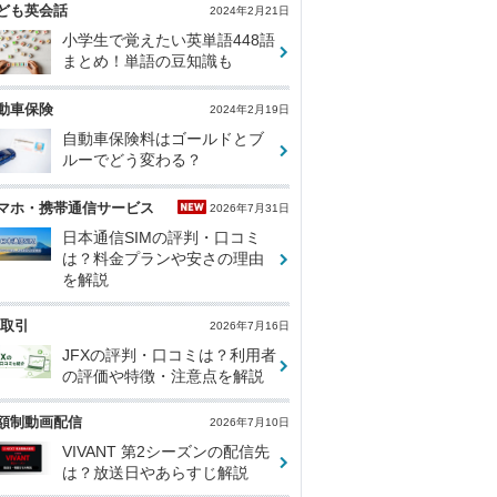
ども英会話
2024年2月21日
小学生で覚えたい英単語448語
まとめ！単語の豆知識も
動車保険
2024年2月19日
自動車保険料はゴールドとブ
ルーでどう変わる？
マホ・携帯通信サービス
2026年7月31日
日本通信SIMの評判・口コミ
は？料金プランや安さの理由
を解説
X取引
2026年7月16日
JFXの評判・口コミは？利用者
の評価や特徴・注意点を解説
額制動画配信
2026年7月10日
VIVANT 第2シーズンの配信先
は？放送日やあらすじ解説