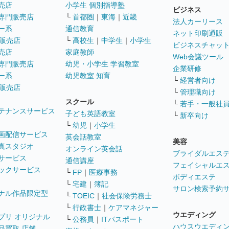
売店
小学生 個別指導塾
ビジネス
専門販売店
└
首都圏
｜
東海
｜
近畿
法人カーリース
ー系
通信教育
ネット印刷通販
販売店
└
高校生
｜
中学生
｜
小学生
ビジネスチャッ
売店
家庭教師
Web会議ツール
専門販売店
幼児・小学生 学習教室
企業研修
ー系
幼児教室 知育
└
経営者向け
販売店
└
管理職向け
スクール
└
若手・一般社
テナンスサービス
子ども英語教室
└
新卒向け
└
幼児
｜
小学生
画配信サービス
英会話教室
美容
真スタジオ
オンライン英会話
ブライダルエス
サービス
通信講座
フェイシャルエ
ックサービス
└
FP
｜
医療事務
ボディエステ
└
宅建
｜
簿記
サロン検索予約
ナル作品限定型
└
TOEIC
｜
社会保険労務士
└
行政書士
｜
ケアマネジャー
ウエディング
プリ オリジナル
└
公務員
｜
ITパスポート
ハウスウエディ
品買取 店舗