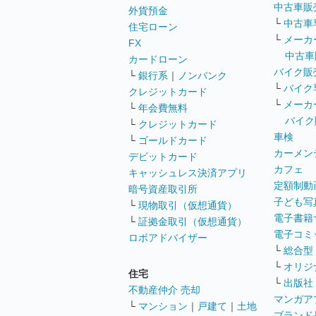
中古車販
外貨預金
└
中古車
住宅ローン
└
メーカ
FX
中古車
カードローン
バイク販
└
銀行系
｜
ノンバンク
└
バイク
クレジットカード
└
メーカ
└
年会費無料
バイク
└
クレジットカード
車検
└
ゴールドカード
カーメン
デビットカード
カフェ
キャッシュレス決済アプリ
定額制動
暗号資産取引所
子ども写
└
現物取引（仮想通貨）
電子書籍
└
証拠金取引（仮想通貨）
電子コミ
ロボアドバイザー
└
総合型
└
オリジ
住宅
└
出版社
不動産仲介 売却
マンガア
└
マンション
｜
戸建て
｜
土地
ブランド