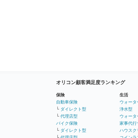
オリコン顧客満足度ランキング
保険
生活
自動車保険
ウォータ
└
ダイレクト型
浄水型
└
代理店型
ウォータ
バイク保険
家事代行
└
ダイレクト型
ハウスク
└
代理店型
コインラ