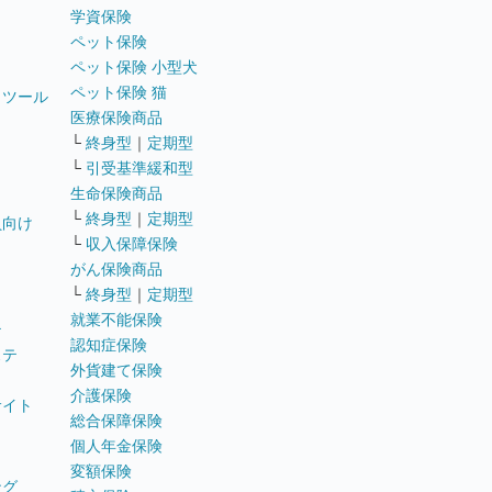
学資保険
ペット保険
ペット保険 小型犬
ペット保険 猫
トツール
医療保険商品
└
終身型
｜
定期型
└
引受基準緩和型
生命保険商品
└
終身型
｜
定期型
員向け
└
収入保障保険
がん保険商品
└
終身型
｜
定期型
就業不能保険
テ
認知症保険
ステ
外貨建て保険
介護保険
サイト
総合保障保険
個人年金保険
変額保険
ング