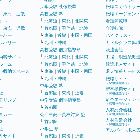
大学受験 映像授業
転職スカウトサ
｜
東海
｜
近畿
高校受験 塾
転職エージェン
ット
└
北海道
｜
東北
｜
北関東
看護師転職
｜
東海
｜
近畿
└
首都圏
｜
甲信越・北陸
介護転職
ーパー
└
東海
｜
近畿
｜
中国・四国
ハイクラス・
リバリー
└
九州・沖縄
ミドルクラス転
高校受験 個別指導塾
派遣会社
納税サイト
└
北海道
｜
東北
｜
北関東
工場・製造業派
ルーム
└
首都圏
｜
甲信越・北陸
派遣求人サイト
ル収納スペース
└
東海
｜
近畿
｜
中国・四国
求人情報サービ
ナ
└
九州・沖縄
転職サイト
（採用担当向け）
中学受験 塾
新卒採用サイト
社
└
首都圏
｜
東海
｜
近畿
（採用担当向け）
新卒エージェン
アリング
中学受験 個別指導塾
（採用担当向け）
ー
└
首都圏
人材紹介会社
タカー
公立中高一貫校対策 塾
（採用担当向け）
人材派遣会社
ス
└
首都圏
（採用担当向け）
社
小学生 塾
アルバイト求人
報サイト
└
首都圏
｜
東海
｜
近畿