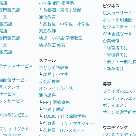
売店
小学生 個別指導塾
ビジネス
専門販売店
└
首都圏
｜
東海
｜
近畿
法人カーリース
ー系
通信教育
ネット印刷通販
販売店
└
高校生
｜
中学生
｜
小学生
ビジネスチャッ
売店
家庭教師
Web会議ツール
専門販売店
幼児・小学生 学習教室
企業研修
ー系
幼児教室 知育
└
経営者向け
販売店
└
管理職向け
スクール
└
若手・一般社
テナンスサービス
子ども英語教室
└
新卒向け
└
幼児
｜
小学生
画配信サービス
英会話教室
美容
真スタジオ
オンライン英会話
ブライダルエス
サービス
通信講座
フェイシャルエ
ックサービス
└
FP
｜
医療事務
ボディエステ
└
宅建
｜
簿記
サロン検索予約
ナル作品限定型
└
TOEIC
｜
社会保険労務士
└
行政書士
｜
ケアマネジャー
ウエディング
プリ オリジナル
└
公務員
｜
ITパスポート
ハウスウエディ
品買取 店舗