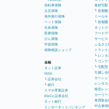
自転車保険
食材宅配
火災保険
└
首都圏
海外旅行保険
ミールキ
ペット保険
└
首都圏
生命保険
ネットス
医療保険
フードデ
がん保険
サービス
学資保険
ふるさと
保険相談ショップ
トランク
└
レンタ
└
コンテ
金融
└
宅配型
ネット証券
引越し会
NISA
カーシェ
└
証券会社
レンタカ
└
銀行
格安レン
スマホ専業証券
カーリー
iDeCo 証券会社
車買取会
ネット銀行
中古車情
インターネットバンキング