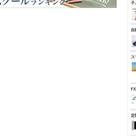
子
自
ス
F
定