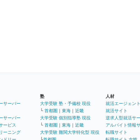
塾
人材
ーサーバー
大学受験 塾・予備校 現役
就活エージェン
└
首都圏
｜
東海
｜
近畿
就活サイト
ーサーバー
大学受験 個別指導塾 現役
逆求人型就活サ
サービス
└
首都圏
｜
東海
｜
近畿
アルバイト情報
リーニング
大学受験 難関大学特化型 現役
転職サイト
ンドリー
└
首都圏
転職サイト 女性