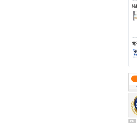
結
電
PR