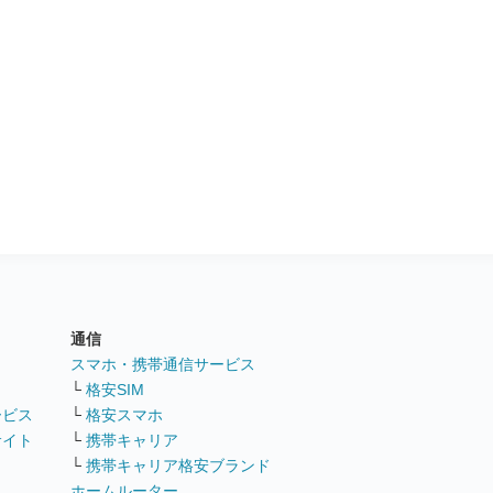
通信
ト
スマホ・携帯通信サービス
└
格安SIM
ービス
└
格安スマホ
サイト
└
携帯キャリア
└
携帯キャリア格安ブランド
ホームルーター