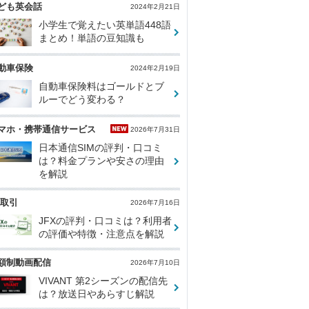
ども英会話
2024年2月21日
小学生で覚えたい英単語448語
まとめ！単語の豆知識も
動車保険
2024年2月19日
自動車保険料はゴールドとブ
ルーでどう変わる？
マホ・携帯通信サービス
2026年7月31日
日本通信SIMの評判・口コミ
は？料金プランや安さの理由
を解説
X取引
2026年7月16日
JFXの評判・口コミは？利用者
の評価や特徴・注意点を解説
額制動画配信
2026年7月10日
VIVANT 第2シーズンの配信先
は？放送日やあらすじ解説