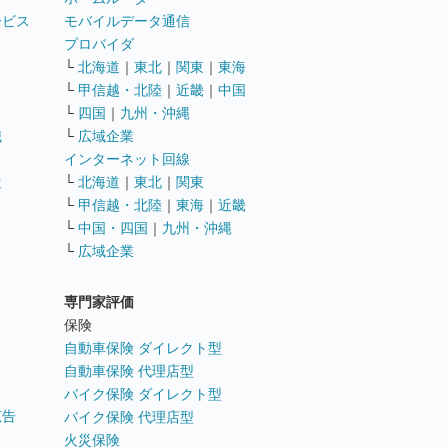
ービス
モバイルデータ通信
ト
プロバイダ
└
北海道
｜
東北
｜
関東
｜
東海
└
甲信越・北陸
｜
近畿
｜
中国
└
四国
｜
九州・沖縄
職
└
広域企業
インターネット回線
遣
└
北海道
｜
東北
｜
関東
└
甲信越・北陸
｜
東海
｜
近畿
ス
└
中国・四国
｜
九州・沖縄
└
広域企業
専門家評価
ト
保険
自動車保険 ダイレクト型
自動車保険 代理店型
バイク保険 ダイレクト型
広告
バイク保険 代理店型
火災保険