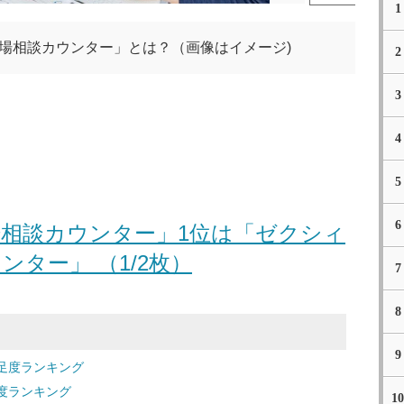
1
場相談カウンター」とは？（画像はイメージ)
2
3
4
5
6
相談カウンター」1位は「ゼクシィ
ンター」 （1/2枚）
7
8
9
足度ランキング
度ランキング
10