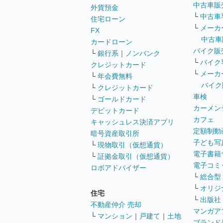
中古車販
外貨預金
└
中古車
住宅ローン
└
メーカ
FX
中古車
カードローン
バイク販
└
銀行系
｜
ノンバンク
└
バイク
クレジットカード
└
メーカ
└
年会費無料
バイク
└
クレジットカード
車検
└
ゴールドカード
カーメン
デビットカード
カフェ
キャッシュレス決済アプリ
定額制動
暗号資産取引所
子ども写
└
現物取引（仮想通貨）
電子書籍
└
証拠金取引（仮想通貨）
電子コミ
ロボアドバイザー
└
総合型
└
オリジ
住宅
└
出版社
不動産仲介 売却
マンガア
└
マンション
｜
戸建て
｜
土地
ブランド