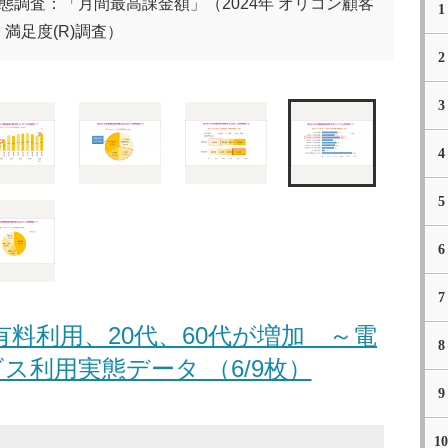
態調査：「月間最高課金額」（2024年 オリコン顧客
1
満足度(R)調査）
2
3
4
5
6
7
料利用、20代、60代が増加 ～電
8
ス利用実態データ （6/9枚）
9
10