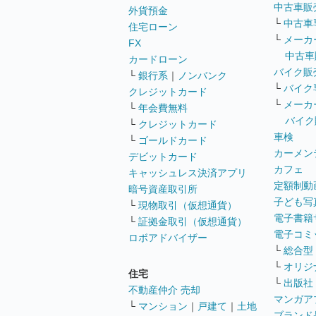
中古車販
外貨預金
└
中古車
住宅ローン
└
メーカ
FX
中古車
カードローン
バイク販
└
銀行系
｜
ノンバンク
└
バイク
クレジットカード
└
メーカ
└
年会費無料
バイク
└
クレジットカード
車検
└
ゴールドカード
カーメン
デビットカード
カフェ
キャッシュレス決済アプリ
定額制動
暗号資産取引所
子ども写
└
現物取引（仮想通貨）
電子書籍
└
証拠金取引（仮想通貨）
電子コミ
ロボアドバイザー
└
総合型
└
オリジ
住宅
└
出版社
不動産仲介 売却
マンガア
└
マンション
｜
戸建て
｜
土地
ブランド