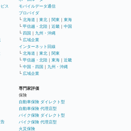
ービス
モバイルデータ通信
ト
プロバイダ
└
北海道
｜
東北
｜
関東
｜
東海
└
甲信越・北陸
｜
近畿
｜
中国
└
四国
｜
九州・沖縄
職
└
広域企業
インターネット回線
遣
└
北海道
｜
東北
｜
関東
└
甲信越・北陸
｜
東海
｜
近畿
ス
└
中国・四国
｜
九州・沖縄
└
広域企業
専門家評価
ト
保険
自動車保険 ダイレクト型
自動車保険 代理店型
バイク保険 ダイレクト型
広告
バイク保険 代理店型
火災保険