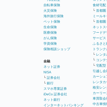
自転車保険
食材宅配
火災保険
└
首都圏
海外旅行保険
ミールキ
ペット保険
└
首都圏
生命保険
ネットス
医療保険
フードデ
がん保険
サービス
学資保険
ふるさと
保険相談ショップ
トランク
└
レンタ
└
コンテ
金融
└
宅配型
ネット証券
引越し会
NISA
カーシェ
└
証券会社
レンタカ
└
銀行
格安レン
スマホ専業証券
カーリー
iDeCo 証券会社
車買取会
ネット銀行
中古車情
インターネットバンキング