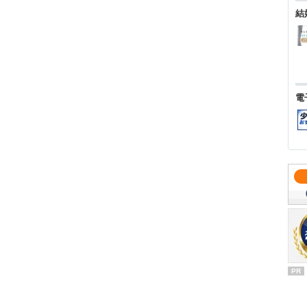
結
電
PR