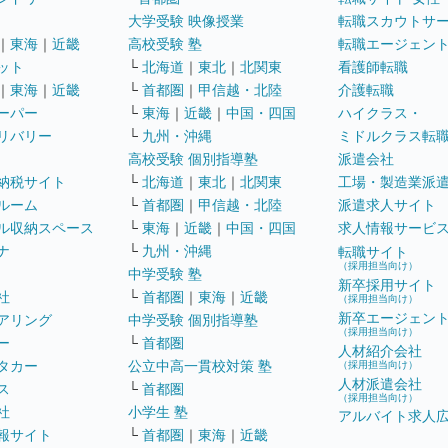
大学受験 映像授業
転職スカウトサ
｜
東海
｜
近畿
高校受験 塾
転職エージェン
ット
└
北海道
｜
東北
｜
北関東
看護師転職
｜
東海
｜
近畿
└
首都圏
｜
甲信越・北陸
介護転職
ーパー
└
東海
｜
近畿
｜
中国・四国
ハイクラス・
リバリー
└
九州・沖縄
ミドルクラス転
高校受験 個別指導塾
派遣会社
納税サイト
└
北海道
｜
東北
｜
北関東
工場・製造業派
ルーム
└
首都圏
｜
甲信越・北陸
派遣求人サイト
ル収納スペース
└
東海
｜
近畿
｜
中国・四国
求人情報サービ
ナ
└
九州・沖縄
転職サイト
（採用担当向け）
中学受験 塾
新卒採用サイト
社
└
首都圏
｜
東海
｜
近畿
（採用担当向け）
新卒エージェン
アリング
中学受験 個別指導塾
（採用担当向け）
ー
└
首都圏
人材紹介会社
タカー
公立中高一貫校対策 塾
（採用担当向け）
人材派遣会社
ス
└
首都圏
（採用担当向け）
社
小学生 塾
アルバイト求人
報サイト
└
首都圏
｜
東海
｜
近畿