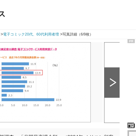
ス
>
>
電子コミック20代、60代利用者増
写真詳細（6/9枚）
PR