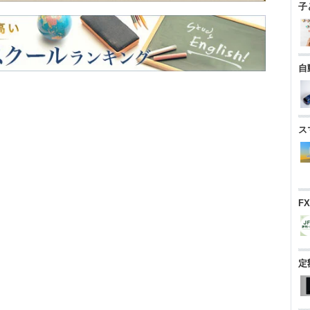
子
自
ス
F
定