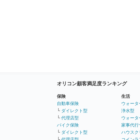
オリコン顧客満足度ランキング
保険
生活
自動車保険
ウォータ
└
ダイレクト型
浄水型
└
代理店型
ウォータ
バイク保険
家事代行
└
ダイレクト型
ハウスク
└
代理店型
コインラ