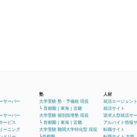
塾
人材
ーサーバー
大学受験 塾・予備校 現役
就活エージェン
└
首都圏
｜
東海
｜
近畿
就活サイト
ーサーバー
大学受験 個別指導塾 現役
逆求人型就活サ
サービス
└
首都圏
｜
東海
｜
近畿
アルバイト情報
リーニング
大学受験 難関大学特化型 現役
転職サイト
ンドリー
└
首都圏
転職サイト 女性