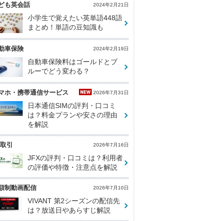
ども英会話
2024年2月21日
小学生で覚えたい英単語448語
まとめ！単語の豆知識も
動車保険
2024年2月19日
自動車保険料はゴールドとブ
ルーでどう変わる？
マホ・携帯通信サービス
2026年7月31日
日本通信SIMの評判・口コミ
は？料金プランや安さの理由
を解説
X取引
2026年7月16日
JFXの評判・口コミは？利用者
の評価や特徴・注意点を解説
額制動画配信
2026年7月10日
VIVANT 第2シーズンの配信先
は？放送日やあらすじ解説