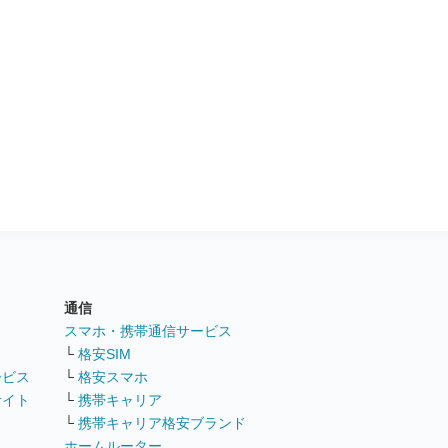
通信
ト
スマホ・携帯通信サービス
└
格安SIM
ービス
└
格安スマホ
サイト
└
携帯キャリア
└
携帯キャリア格安ブランド
ホームルーター