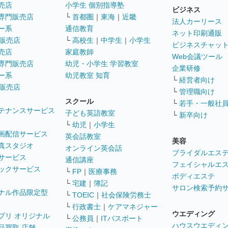
売店
小学生 個別指導塾
ビジネス
専門販売店
└
首都圏
｜
東海
｜
近畿
法人カーリース
ー系
通信教育
ネット印刷通販
販売店
└
高校生
｜
中学生
｜
小学生
ビジネスチャッ
売店
家庭教師
Web会議ツール
専門販売店
幼児・小学生 学習教室
企業研修
ー系
幼児教室 知育
└
経営者向け
販売店
└
管理職向け
スクール
└
若手・一般社
テナンスサービス
子ども英語教室
└
新卒向け
└
幼児
｜
小学生
画配信サービス
英会話教室
美容
真スタジオ
オンライン英会話
ブライダルエス
サービス
通信講座
フェイシャルエ
ックサービス
└
FP
｜
医療事務
ボディエステ
└
宅建
｜
簿記
サロン検索予約
ナル作品限定型
└
TOEIC
｜
社会保険労務士
└
行政書士
｜
ケアマネジャー
ウエディング
プリ オリジナル
└
公務員
｜
ITパスポート
ハウスウエディ
品買取 店舗