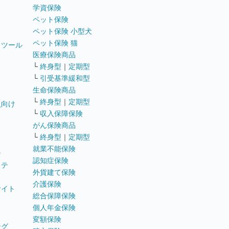
学資保険
ペット保険
ペット保険 小型犬
ペット保険 猫
トツール
医療保険商品
└
終身型
｜
定期型
└
引受基準緩和型
生命保険商品
└
終身型
｜
定期型
員向け
└
収入保障保険
がん保険商品
└
終身型
｜
定期型
就業不能保険
テ
認知症保険
ステ
外貨建て保険
介護保険
サイト
総合保障保険
個人年金保険
変額保険
ング