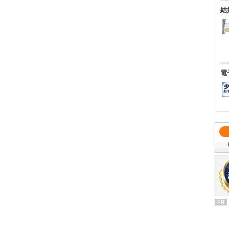
結
電
PR