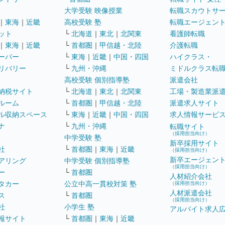
大学受験 映像授業
転職スカウトサ
｜
東海
｜
近畿
高校受験 塾
転職エージェン
ット
└
北海道
｜
東北
｜
北関東
看護師転職
｜
東海
｜
近畿
└
首都圏
｜
甲信越・北陸
介護転職
ーパー
└
東海
｜
近畿
｜
中国・四国
ハイクラス・
リバリー
└
九州・沖縄
ミドルクラス転
高校受験 個別指導塾
派遣会社
納税サイト
└
北海道
｜
東北
｜
北関東
工場・製造業派
ルーム
└
首都圏
｜
甲信越・北陸
派遣求人サイト
ル収納スペース
└
東海
｜
近畿
｜
中国・四国
求人情報サービ
ナ
└
九州・沖縄
転職サイト
（採用担当向け）
中学受験 塾
新卒採用サイト
社
└
首都圏
｜
東海
｜
近畿
（採用担当向け）
新卒エージェン
アリング
中学受験 個別指導塾
（採用担当向け）
ー
└
首都圏
人材紹介会社
タカー
公立中高一貫校対策 塾
（採用担当向け）
人材派遣会社
ス
└
首都圏
（採用担当向け）
社
小学生 塾
アルバイト求人
報サイト
└
首都圏
｜
東海
｜
近畿