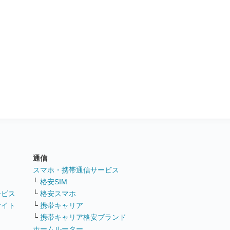
通信
ト
スマホ・携帯通信サービス
└
格安SIM
ービス
└
格安スマホ
サイト
└
携帯キャリア
└
携帯キャリア格安ブランド
ホームルーター