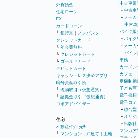
中古車販
外貨預金
└
中古車
住宅ローン
└
メーカ
FX
中古車
カードローン
バイク販
└
銀行系
｜
ノンバンク
└
バイク
クレジットカード
└
メーカ
└
年会費無料
バイク
└
クレジットカード
車検
└
ゴールドカード
カーメン
デビットカード
カフェ
キャッシュレス決済アプリ
定額制動
暗号資産取引所
子ども写
└
現物取引（仮想通貨）
電子書籍
└
証拠金取引（仮想通貨）
電子コミ
ロボアドバイザー
└
総合型
└
オリジ
住宅
└
出版社
不動産仲介 売却
マンガア
└
マンション
｜
戸建て
｜
土地
ブランド