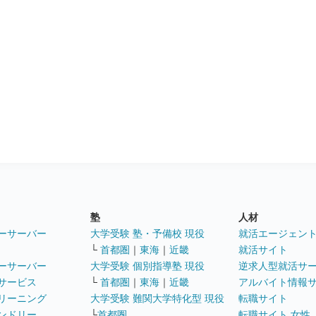
塾
人材
ーサーバー
大学受験 塾・予備校 現役
就活エージェン
└
首都圏
｜
東海
｜
近畿
就活サイト
ーサーバー
大学受験 個別指導塾 現役
逆求人型就活サ
サービス
└
首都圏
｜
東海
｜
近畿
アルバイト情報
リーニング
大学受験 難関大学特化型 現役
転職サイト
ンドリー
└
首都圏
転職サイト 女性