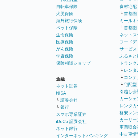
自転車保険
食材宅配
火災保険
└
首都圏
海外旅行保険
ミールキ
ペット保険
└
首都圏
生命保険
ネットス
医療保険
フードデ
がん保険
サービス
学資保険
ふるさと
保険相談ショップ
トランク
└
レンタ
└
コンテ
金融
└
宅配型
ネット証券
引越し会
NISA
カーシェ
└
証券会社
レンタカ
└
銀行
格安レン
スマホ専業証券
カーリー
iDeCo 証券会社
車買取会
ネット銀行
中古車情
インターネットバンキング