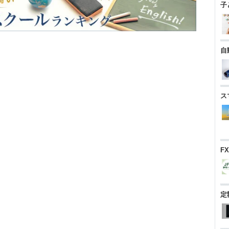
子
自
ス
F
定