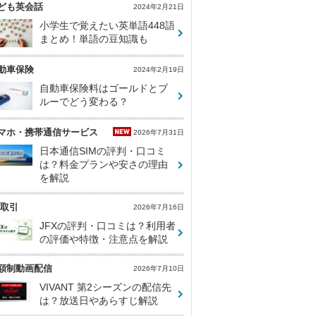
ども英会話
2024年2月21日
小学生で覚えたい英単語448語
まとめ！単語の豆知識も
動車保険
2024年2月19日
自動車保険料はゴールドとブ
ルーでどう変わる？
マホ・携帯通信サービス
2026年7月31日
日本通信SIMの評判・口コミ
は？料金プランや安さの理由
を解説
X取引
2026年7月16日
JFXの評判・口コミは？利用者
の評価や特徴・注意点を解説
額制動画配信
2026年7月10日
VIVANT 第2シーズンの配信先
は？放送日やあらすじ解説