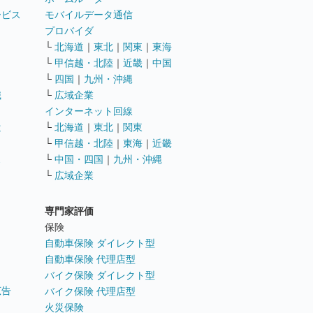
ービス
モバイルデータ通信
ト
プロバイダ
└
北海道
｜
東北
｜
関東
｜
東海
└
甲信越・北陸
｜
近畿
｜
中国
└
四国
｜
九州・沖縄
職
└
広域企業
インターネット回線
遣
└
北海道
｜
東北
｜
関東
└
甲信越・北陸
｜
東海
｜
近畿
ス
└
中国・四国
｜
九州・沖縄
└
広域企業
専門家評価
ト
保険
自動車保険 ダイレクト型
自動車保険 代理店型
バイク保険 ダイレクト型
広告
バイク保険 代理店型
火災保険