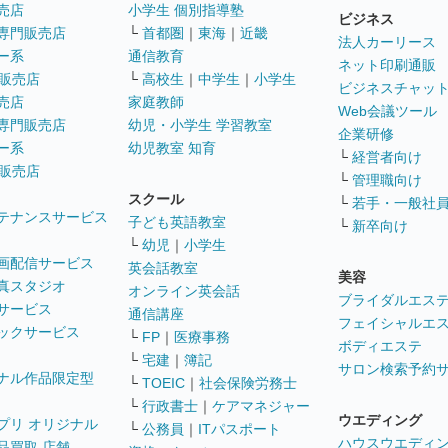
売店
小学生 個別指導塾
ビジネス
専門販売店
└
首都圏
｜
東海
｜
近畿
法人カーリース
ー系
通信教育
ネット印刷通販
販売店
└
高校生
｜
中学生
｜
小学生
ビジネスチャッ
売店
家庭教師
Web会議ツール
専門販売店
幼児・小学生 学習教室
企業研修
ー系
幼児教室 知育
└
経営者向け
販売店
└
管理職向け
スクール
└
若手・一般社
テナンスサービス
子ども英語教室
└
新卒向け
└
幼児
｜
小学生
画配信サービス
英会話教室
美容
真スタジオ
オンライン英会話
ブライダルエス
サービス
通信講座
フェイシャルエ
ックサービス
└
FP
｜
医療事務
ボディエステ
└
宅建
｜
簿記
サロン検索予約
ナル作品限定型
└
TOEIC
｜
社会保険労務士
└
行政書士
｜
ケアマネジャー
ウエディング
プリ オリジナル
└
公務員
｜
ITパスポート
ハウスウエディ
品買取 店舗