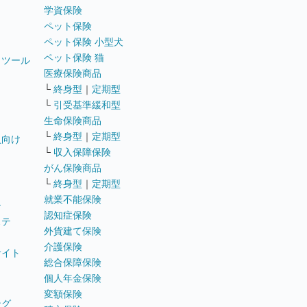
学資保険
ペット保険
ペット保険 小型犬
ペット保険 猫
トツール
医療保険商品
└
終身型
｜
定期型
└
引受基準緩和型
生命保険商品
└
終身型
｜
定期型
員向け
└
収入保障保険
がん保険商品
└
終身型
｜
定期型
就業不能保険
テ
認知症保険
ステ
外貨建て保険
介護保険
サイト
総合保障保険
個人年金保険
変額保険
ング