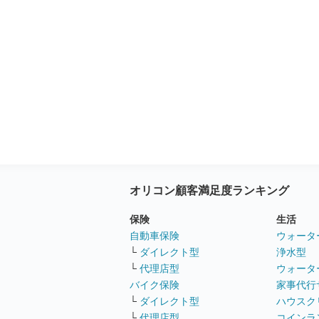
オリコン顧客満足度ランキング
保険
生活
自動車保険
ウォータ
└
ダイレクト型
浄水型
└
代理店型
ウォータ
バイク保険
家事代行
└
ダイレクト型
ハウスク
└
代理店型
コインラ