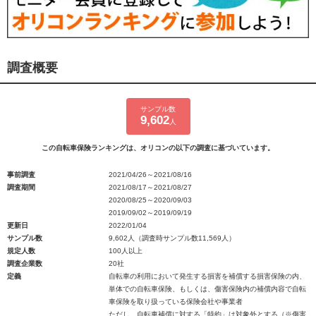
調査概要
サンプル数
9,602
人
この自転車保険ランキングは、オリコンの以下の調査に基づいています。
事前調査
2021/04/26～2021/08/16
調査期間
2021/08/17～2021/08/27
2020/08/25～2020/09/03
2019/09/02～2019/09/19
更新日
2022/01/04
サンプル数
9,602人（調査時サンプル数11,569人）
規定人数
100人以上
調査企業数
20社
定義
自転車の利用において発生する損害を補償する損害保険の内、
単体での自転車保険、もしくは、傷害保険内の補償内容で自転
車保険を取り扱っている保険会社や事業者
ただし、自転車補償に対する「特約」は対象外とする（※傷害