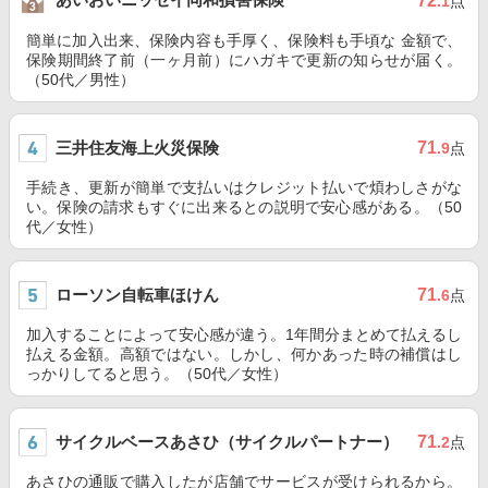
72
.1
点
簡単に加入出来、保険内容も手厚く、保険料も手頃な 金額で、
保険期間終了前（一ヶ月前）にハガキで更新の知らせが届く。
（50代／男性）
三井住友海上火災保険
71
.9
点
手続き、更新が簡単で支払いはクレジット払いで煩わしさがな
い。保険の請求もすぐに出来るとの説明で安心感がある。（50
代／女性）
ローソン自転車ほけん
71
.6
点
加入することによって安心感が違う。1年間分まとめて払えるし
払える金額。高額ではない。しかし、何かあった時の補償はし
っかりしてると思う。（50代／女性）
サイクルベースあさひ（サイクルパートナー）
71
.2
点
あさひの通販で購入したが店舗でサービスが受けられるから。