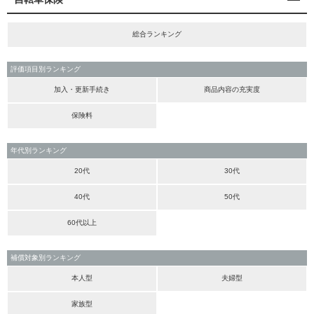
総合ランキング
評価項目別ランキング
加入・更新手続き
商品内容の充実度
保険料
年代別ランキング
20代
30代
40代
50代
60代以上
補償対象別ランキング
本人型
夫婦型
家族型