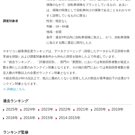
保険のなかで、自転車保険をプランとしているもの、あるい
は、保険の特徴として自転車向けの保険であることをわかりや
すく説明しているものに限る）
調査対象者
性別：指定なし
年齢：18～84歳
地域：全国
条件：過去5年以内に自転車保険に加入し、かつ、自転車保険
に加入する際に選定に関与した人
※オリコン顧客満足度ランキングは、データクリーニング（回収したデータから不正回答や異
常値を排除）および調査対象者条件から外れた回答を除外した上で作成しています。
※「総合ランキング」、「評価項目別」、部門の「業態別」においては有効回答者数が規定人
数を満たした企業のみランクイン対象となります。その他の部門においては有効回答者数が規
定人数の半数以上の企業がランクイン対象となります。
※総合得点が60.0点以上で、他人に薦めたくないと回答した人の割合が基準値以下の企業がラ
ンクイン対象となります。
≫ 詳細はこちら
過去ランキング
2025年
2024年
2023年
2022年
2021年
2020年
2019年
2018年
2016年
2015年
2014-2015年
ランキング監修