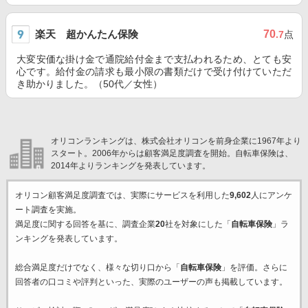
楽天 超かんたん保険
70
.7
点
大変安価な掛け金で通院給付金まで支払われるため、とても安
心です。給付金の請求も最小限の書類だけで受け付けていただ
き助かりました。（50代／女性）
オリコンランキングは、株式会社オリコンを前身企業に1967年より
スタート。2006年からは顧客満足度調査を開始。自転車保険は、
2014年よりランキングを発表しています。
オリコン顧客満足度調査では、実際にサービスを利用した
9,602
人にアンケ
ート調査を実施。
満足度に関する回答を基に、調査企業
20
社を対象にした「
自転車保険
」ラ
ンキングを発表しています。
総合満足度だけでなく、様々な切り口から「
自転車保険
」を評価。さらに
回答者の口コミや評判といった、実際のユーザーの声も掲載しています。