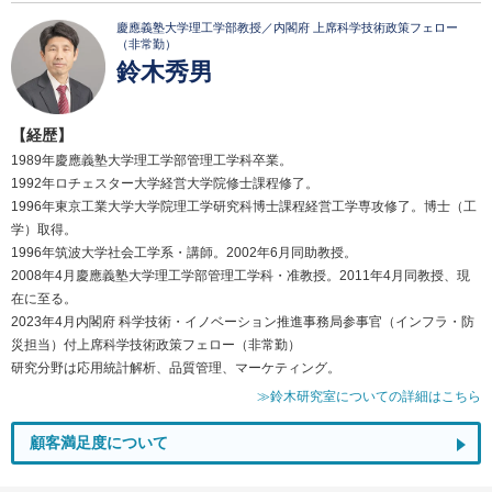
慶應義塾大学理工学部教授／内閣府 上席科学技術政策フェロー
（非常勤）
鈴木秀男
【経歴】
1989年慶應義塾大学理工学部管理工学科卒業。
1992年ロチェスター大学経営大学院修士課程修了。
1996年東京工業大学大学院理工学研究科博士課程経営工学専攻修了。博士（工
学）取得。
1996年筑波大学社会工学系・講師。2002年6月同助教授。
2008年4月慶應義塾大学理工学部管理工学科・准教授。2011年4月同教授、現
在に至る。
2023年4月内閣府 科学技術・イノベーション推進事務局参事官（インフラ・防
災担当）付上席科学技術政策フェロー（非常勤）
研究分野は応用統計解析、品質管理、マーケティング。
≫鈴木研究室についての詳細はこちら
顧客満足度について