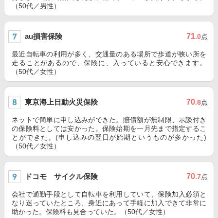
（50代／男性）
au損害保険
71
.0
点
最近自転車の利用が多く、交通量のある場所で歩道が狭い所を
走ることがあるので、保険に、入っていると安心できます。
（50代／女性）
東京海上日動火災保険
70
.8
点
ネットで簡単に申し込みができた。賠償額が無制限、示談付き
の保険料としては安かった。保険始期を一月先まで指定するこ
とができた。(申し込みの翌日が始期というものが多かった)
（50代／女性）
ドコモ サイクル保険
70
.7
点
会社で通勤手段として自転車を利用していて、保険加入必須と
なり迷っていたところ、身近にあって手軽に加入できて非常に
助かった。保険料も見合っていた。（50代／女性）