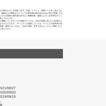
で公開されている情報（文字、写真、イラスト、画像データ等）及びこれ
・編集および構造などについての著作権は株式会社oricon MEに帰属してお
これらの情報を権利者の許可なく無断転載・複製などの二次利用を行うこ
禁じております。
で掲載しているすべての情報やデータは、当社の調査に基づいた結果から
ものとなりますが、サービスへの感想については、サービスの利用者が提
見解・感想となっており、当社の見解・意見ではないことをご理解いただ
ご覧ください。
021/08/27
020/09/03
019/09/19
し
歳