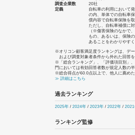
調査企業数
20社
定義
自転車の利用において発
の内、単体での自転車保
償内容で自転車保険を取
ただし、自転車補償に対
（※傷害保険のなかで、
もの、あるいは、保険の
あることをわかりやすく
※オリコン顧客満足度ランキングは、デー
および調査対象者条件から外れた回答を
※「総合ランキング」、「評価項目別」、
門においては有効回答者数が規定人数の半
※総合得点が60.0点以上で、他人に薦
≫ 詳細はこちら
過去ランキング
2025年
/
2024年
/
2023年
/
2022年
/
202
ランキング監修