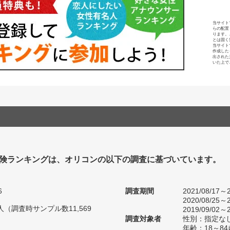
当サイト
らの配置
ります。
とは固く
当サイト
作成した
出された
いた上で
険ランキングは、オリコンの以下の調査に基づいています。
6
調査期間
2021/08/17～2
2020/08/25～2
2人（調査時サンプル数11,569
2019/09/02～2
調査対象者
性別：指定な
年齢：18～84