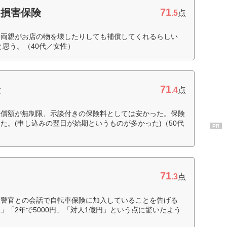
71
和損害保険
.5
点
や両親がお店の物を壊したりしても補償してくれるらしい
と思う。（40代／女性）
71
険
.4
点
賠償額が無制限、示談付きの保険料としては安かった。保険
た。(申し込みの翌日が始期というものが多かった)（50代
PR
71
.3
点
、警官との会話で自転車保険に加入していることを告げる
」「2年で5000円」「対人1億円」という点に驚いたよう