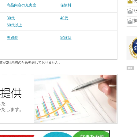
商品内容の充実度
保険料
30代
40代
60代以上
夫婦型
家族型
業が2社未満のため発表しておりません。
PR