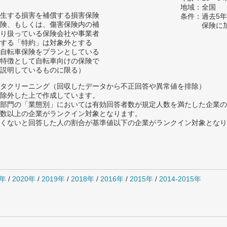
地域：全国
生する損害を補償する損害保険
条件：過去5
険、もしくは、傷害保険内の補
保険に
り扱っている保険会社や事業者
する「特約」は対象外とする
自転車保険をプランとしている
特徴として自転車向けの保険で
説明しているものに限る）
タクリーニング（回収したデータから不正回答や異常値を排除）
除外した上で作成しています。
部門の「業態別」においては有効回答者数が規定人数を満たした企業の
数以上の企業がランクイン対象となります。
めたくないと回答した人の割合が基準値以下の企業がランクイン対象とな
1年
/
2020年
/
2019年
/
2018年
/
2016年
/
2015年
/
2014-2015年