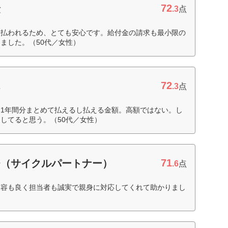
72
険
.3
点
支払われるため、とても安心です。給付金の請求も最小限の
ました。（50代／女性）
72
ん
.3
点
1年間分まとめて払えるし払える金額。高額ではない。し
してると思う。（50代／女性）
71
ひ（サイクルパートナー）
.6
点
内容も良く担当者も誠実で親身に対応してくれて助かりまし