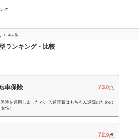
ング
版
本人型
人型ランキング・比較
73
転車保険
.0
点
い保険を適用しましたが、入通院費はもちろん通院のための
／女性）
72
.9
点