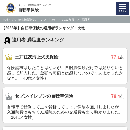
オリコン顧客満足度ランキング
自転車保険
おすすめの自転車保険ランキング・比較
2022年版
適用者
【2022年】自転車保険の適用者ランキング・比較
適用者 満足度ランキング
三井住友海上火災保険
77
.1
点
保険請求はしたことはないが、自賠責保険だけでは足りないと
感じて加入した。金額も高額とは感じないのでまあよかったか
なと。（40代／女性）
セブン‐イレブンの自転車保険
76
.4
点
自転車で転倒して足を骨折してしまい保険を適用しましたが、
入通院費はもちろん通院のための交通費も出て助かりました。
（20代／女性）