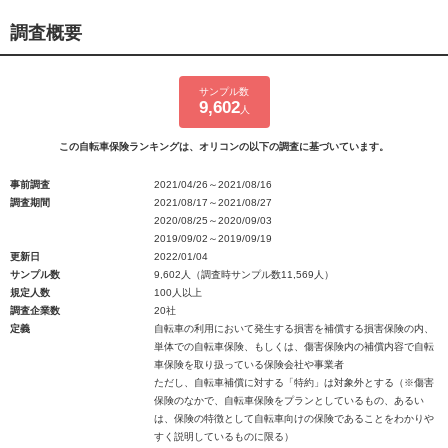
調査概要
サンプル数
9,602
人
この自転車保険ランキングは、オリコンの以下の調査に基づいています。
事前調査
2021/04/26～2021/08/16
調査期間
2021/08/17～2021/08/27
2020/08/25～2020/09/03
2019/09/02～2019/09/19
更新日
2022/01/04
サンプル数
9,602人（調査時サンプル数11,569人）
規定人数
100人以上
調査企業数
20社
定義
自転車の利用において発生する損害を補償する損害保険の内、
単体での自転車保険、もしくは、傷害保険内の補償内容で自転
車保険を取り扱っている保険会社や事業者
ただし、自転車補償に対する「特約」は対象外とする（※傷害
保険のなかで、自転車保険をプランとしているもの、あるい
は、保険の特徴として自転車向けの保険であることをわかりや
すく説明しているものに限る）