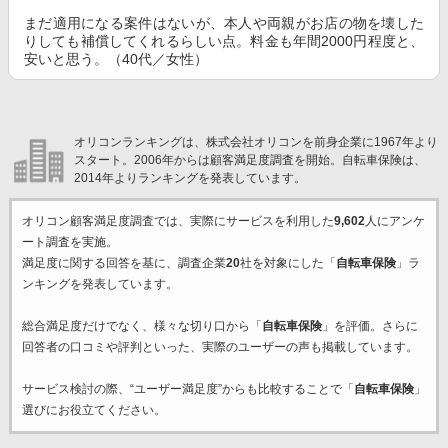
まだ適用になる案件はないが、本人や両親がお店の物を壊した
りしても補償してくれるらしい点。料金も年間2000円程度と、
安いと思う。（40代／女性）
オリコンランキングは、株式会社オリコンを前身企業に1967年より
スタート。2006年からは顧客満足度調査を開始。自転車保険は、
2014年よりランキングを発表しています。
オリコン顧客満足度調査では、実際にサービスを利用した
9,602
人にアンケ
ート調査を実施。
満足度に関する回答を基に、調査企業
20
社を対象にした「
自転車保険
」ラ
ンキングを発表しています。
総合満足度だけでなく、様々な切り口から「
自転車保険
」を評価。さらに
回答者の口コミや評判といった、実際のユーザーの声も掲載しています。
サービス検討の際、“ユーザー満足度”からも比較することで「
自転車保険
」
選びにお役立てください。