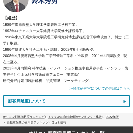
鈴木秀男
【経歴】
1989年慶應義塾大学理工学部管理工学科卒業。
1992年ロチェスター大学経営大学院修士課程修了。
1996年東京工業大学大学院理工学研究科博士課程経営工学専攻修了。博士（工
学）取得。
1996年筑波大学社会工学系・講師。2002年6月同助教授。
2008年4月慶應義塾大学理工学部管理工学科・准教授。2011年4月同教授、現
在に至る。
2023年4月内閣府 科学技術・イノベーション推進事務局参事官（インフラ・防
災担当）付上席科学技術政策フェロー（非常勤）
研究分野は応用統計解析、品質管理、マーケティング。
≫鈴木研究室についての詳細はこちら
顧客満足度について
オリコン顧客満足度ランキング
おすすめの自転車保険ランキング・比較
2022年版
自転車保険の適用者ランキング・口コミ情報