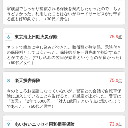
家族型でしっかり補償される保険を契約したかったので、ちょ
うどよかった。利用したことはないがロードサービスが付帯す
る点も好印象です。（30代／男性）
東京海上日動火災保険
75
.5
点
ネットで簡単に申し込みができた。賠償額が無制限、示談付き
の保険料としては安かった。保険始期を一月先まで指定するこ
とができた。(申し込みの翌日が始期というものが多かった)
（50代／女性）
楽天損害保険
75
.3
点
今のところお世話になっていないが、警官との会話で自転車保
険に加入していることを告げると、好感度が上がった。警官は
「楽天」「2年で5000円」「対人1億円」という点に驚いたよう
であった。（50代／男性）
あいおいニッセイ同和損害保険
73
.0
点