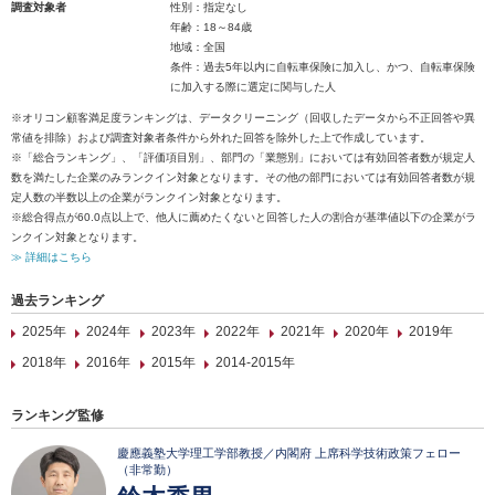
調査対象者
性別：指定なし
年齢：18～84歳
地域：全国
条件：過去5年以内に自転車保険に加入し、かつ、自転車保険
に加入する際に選定に関与した人
※オリコン顧客満足度ランキングは、データクリーニング（回収したデータから不正回答や異
常値を排除）および調査対象者条件から外れた回答を除外した上で作成しています。
※「総合ランキング」、「評価項目別」、部門の「業態別」においては有効回答者数が規定人
数を満たした企業のみランクイン対象となります。その他の部門においては有効回答者数が規
定人数の半数以上の企業がランクイン対象となります。
※総合得点が60.0点以上で、他人に薦めたくないと回答した人の割合が基準値以下の企業がラ
ンクイン対象となります。
≫ 詳細はこちら
過去ランキング
2025年
2024年
2023年
2022年
2021年
2020年
2019年
2018年
2016年
2015年
2014-2015年
ランキング監修
慶應義塾大学理工学部教授／内閣府 上席科学技術政策フェロー
（非常勤）