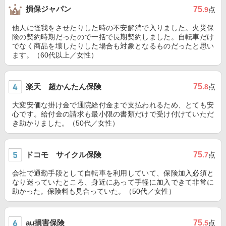
損保ジャパン
75
.9
点
他人に怪我をさせたりした時の不安解消で入りました。火災保
険の契約時期だったので一括で長期契約しました。自転車だけ
でなく商品を壊したりした場合も対象となるものだったと思い
ます。（60代以上／女性）
楽天 超かんたん保険
75
.8
点
大変安価な掛け金で通院給付金まで支払われるため、とても安
心です。給付金の請求も最小限の書類だけで受け付けていただ
き助かりました。（50代／女性）
ドコモ サイクル保険
75
.7
点
会社で通勤手段として自転車を利用していて、保険加入必須と
なり迷っていたところ、身近にあって手軽に加入できて非常に
助かった。保険料も見合っていた。（50代／女性）
au損害保険
75
.5
点