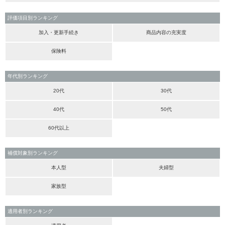
評価項目別ランキング
加入・更新手続き
商品内容の充実度
保険料
年代別ランキング
20代
30代
40代
50代
60代以上
補償対象別ランキング
本人型
夫婦型
家族型
適用者別ランキング