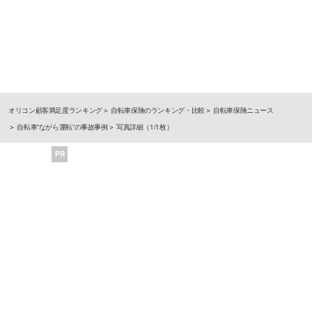
オリコン顧客満足度ランキング
自転車保険のランキング・比較
自転車保険ニュース
自転車“ながら運転”の事故事例
写真詳細（1/1枚）
PR