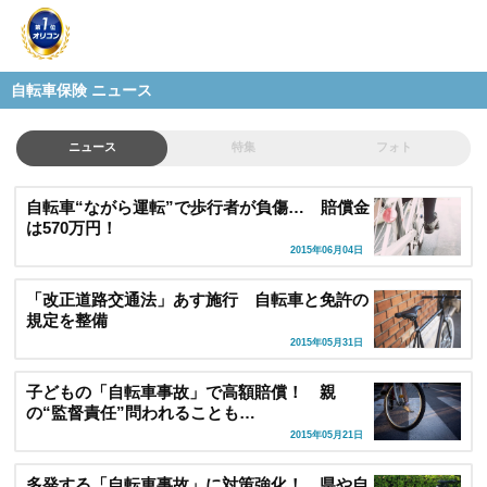
自転車保険 ニュース
ニュース
特集
フォト
自転車“ながら運転”で歩行者が負傷… 賠償金
は570万円！
2015年06月04日
「改正道路交通法」あす施行 自転車と免許の
規定を整備
2015年05月31日
子どもの「自転車事故」で高額賠償！ 親
の“監督責任”問われることも…
2015年05月21日
多発する「自転車事故」に対策強化！ 県や自