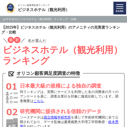
オリコン顧客満足度ランキング
ビジネスホテル（観光利用）
おすすめのビジネスホテル（観光利用）ランキング・比較
【2015年】ビジネスホテル（観光利用）のアメニティの充実度ランキン
グ・比較
／
／
最
新
名が選んだ
ビジネスホテル（観光利用）
ランキング
オリコン顧客満足度調査の特徴
日本最大級の規模による独自の調査
同ランキングは、実際にサービスを利用した名の消費者の方々の
アンケートを基に、調査企業社を対象に徹底比較しています。調
査概要は
こちら
。
研究機関に提供される信頼のデータ
ソースデータは
国立情報学研究所
を通じて学術研究機関に全て公
開されており、データ監修は慶應義塾大学理工学部教授・
鈴木秀
男
氏が行っています。