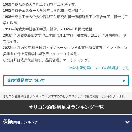
1989年慶應義塾大学理工学部管理工学科卒業。
1992年ロチェスター大学経営大学院修士課程修了。
1996年東京工業大学大学院理工学研究科博士課程経営工学専攻修了。博士（工
学）取得。
1996年筑波大学社会工学系・講師。2002年6月同助教授。
2008年4月慶應義塾大学理工学部管理工学科・准教授。2011年4月同教授、現
在に至る。
2023年4月内閣府 科学技術・イノベーション推進事務局参事官（インフラ・防
災担当）付上席科学技術政策フェロー（非常勤）
研究分野は応用統計解析、品質管理、マーケティング。
≫鈴木研究室についての詳細はこちら
顧客満足度について
オリコン顧客満足度ランキング
おすすめのビジネスホテル（観光利用）ランキング・比較
オリコン顧客満足度
ランキング一覧
保険
関連ランキング