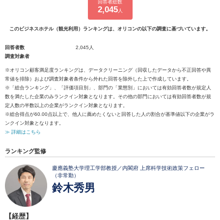
回答者総数
2,045
人
このビジネスホテル（観光利用）ランキングは、オリコンの以下の調査に基づいています。
回答者数
2,045人
調査対象者
※オリコン顧客満足度ランキングは、データクリーニング（回収したデータから不正回答や異
常値を排除）および調査対象者条件から外れた回答を除外した上で作成しています。
※「総合ランキング」、「評価項目別」、部門の「業態別」においては有効回答者数が規定人
数を満たした企業のみランクイン対象となります。その他の部門においては有効回答者数が規
定人数の半数以上の企業がランクイン対象となります。
※総合得点が60.00点以上で、他人に薦めたくないと回答した人の割合が基準値以下の企業がラ
ンクイン対象となります。
≫ 詳細はこちら
ランキング監修
慶應義塾大学理工学部教授／内閣府 上席科学技術政策フェロー
（非常勤）
鈴木秀男
【経歴】