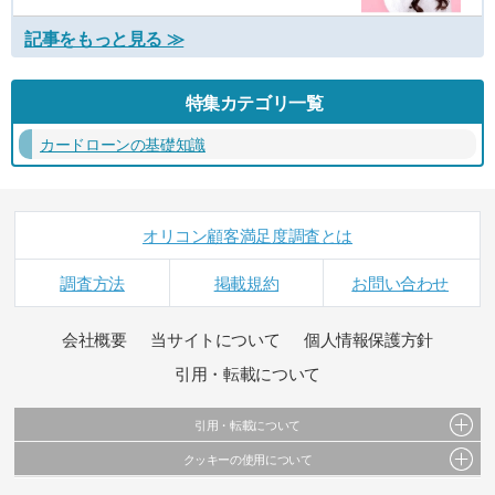
記事をもっと見る ≫
特集カテゴリ一覧
カードローンの基礎知識
オリコン顧客満足度調査とは
調査方法
掲載規約
お問い合わせ
会社概要
当サイトについて
個人情報保護方針
引用・転載について
引用・転載について
クッキーの使用について
当サイトで公開されている情報（文字、写真、イラスト、画像データ等）及びこれらの配
置・編集および構造などについての著作権は株式会社oricon MEに帰属しております。