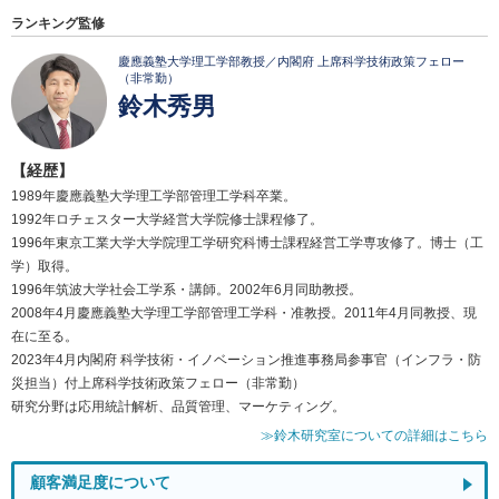
ランキング監修
慶應義塾大学理工学部教授／内閣府 上席科学技術政策フェロー
（非常勤）
鈴木秀男
【経歴】
1989年慶應義塾大学理工学部管理工学科卒業。
1992年ロチェスター大学経営大学院修士課程修了。
1996年東京工業大学大学院理工学研究科博士課程経営工学専攻修了。博士（工
学）取得。
1996年筑波大学社会工学系・講師。2002年6月同助教授。
2008年4月慶應義塾大学理工学部管理工学科・准教授。2011年4月同教授、現
在に至る。
2023年4月内閣府 科学技術・イノベーション推進事務局参事官（インフラ・防
災担当）付上席科学技術政策フェロー（非常勤）
研究分野は応用統計解析、品質管理、マーケティング。
≫鈴木研究室についての詳細はこちら
顧客満足度について