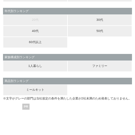
年代別ランキング
20代
30代
40代
50代
60代以上
家族構成別ランキング
1人暮らし
ファミリー
商品別ランキング
ミールキット
※文字がグレーの部門は当社規定の条件を満たした企業が2社未満のため発表しておりません。
PR