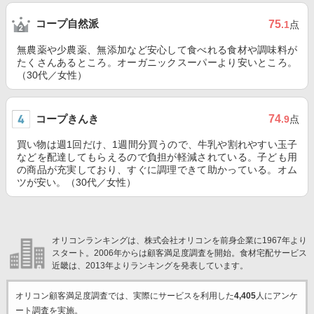
コープ自然派
75
.1
点
無農薬や少農薬、無添加など安心して食べれる食材や調味料が
たくさんあるところ。オーガニックスーパーより安いところ。
（30代／女性）
コープきんき
74
.9
点
買い物は週1回だけ、1週間分買うので、牛乳や割れやすい玉子
などを配達してもらえるので負担が軽減されている。子ども用
の商品が充実しており、すぐに調理できて助かっている。オム
ツが安い。（30代／女性）
オリコンランキングは、株式会社オリコンを前身企業に1967年より
スタート。2006年からは顧客満足度調査を開始。食材宅配サービス
近畿は、2013年よりランキングを発表しています。
オリコン顧客満足度調査では、実際にサービスを利用した
4,405
人にアンケ
ート調査を実施。