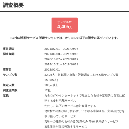
調査概要
サンプル数
4,405
人
この食材宅配サービス 近畿ランキングは、オリコンの以下の調査に基づいています。
事前調査
2021/07/01～2021/09/07
調査期間
2021/09/08～2021/09/13
2020/10/07～2020/10/19
2019/10/21～2019/10/31
更新日
2022/02/01
サンプル数
4,405人（首都圏／東海／近畿調査における総サンプル数
15,885人）
規定人数
100人以上
調査企業数
12社
定義
カタログやインターネットで注文した食材を定期的に自宅に配
達する食材宅配サービス
ただし、以下のサービスは対象外とする
1)食材の宅配は取り扱わず、いわゆる半調理品、完成品だけを
取り扱っているサービス
2)単一の種類の食材のみ(野菜のみ 等)を取り扱うサービス
3)生産者が直接発送するサービス