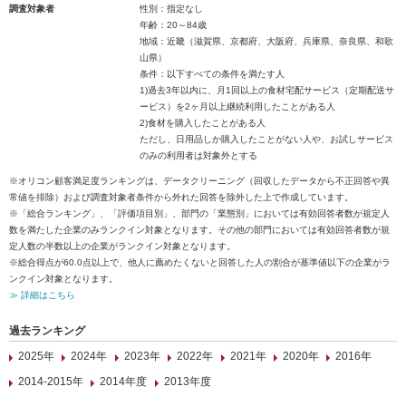
調査対象者
性別：指定なし
年齢：20～84歳
地域：近畿（滋賀県、京都府、大阪府、兵庫県、奈良県、和歌
山県）
条件：以下すべての条件を満たす人
1)過去3年以内に、月1回以上の食材宅配サービス（定期配送サ
ービス）を2ヶ月以上継続利用したことがある人
2)食材を購入したことがある人
ただし、日用品しか購入したことがない人や、お試しサービス
のみの利用者は対象外とする
※オリコン顧客満足度ランキングは、データクリーニング（回収したデータから不正回答や異
常値を排除）および調査対象者条件から外れた回答を除外した上で作成しています。
※「総合ランキング」、「評価項目別」、部門の「業態別」においては有効回答者数が規定人
数を満たした企業のみランクイン対象となります。その他の部門においては有効回答者数が規
定人数の半数以上の企業がランクイン対象となります。
※総合得点が60.0点以上で、他人に薦めたくないと回答した人の割合が基準値以下の企業がラ
ンクイン対象となります。
≫ 詳細はこちら
過去ランキング
2025年
2024年
2023年
2022年
2021年
2020年
2016年
2014-2015年
2014年度
2013年度