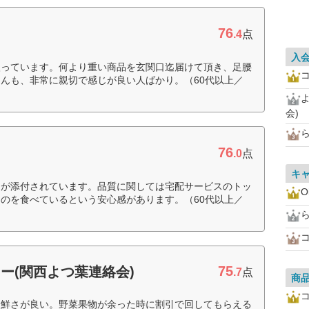
76
.4
点
入
入っています。何より重い商品を玄関口迄届けて頂き、足腰
んも、非常に親切で感じが良い人ばかり。（60代以上／
会)
76
.0
点
キ
細が添付されています。品質に関しては宅配サービスのトッ
O
のを食べているという安心感があります。（60代以上／
75
ー(関西よつ葉連絡会)
.7
点
商
新鮮さが良い。野菜果物が余った時に割引で回してもらえる