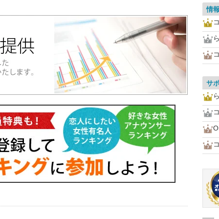
情
サ
O