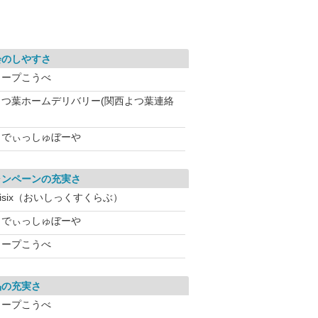
会のしやすさ
コープこうべ
よつ葉ホームデリバリー(関西よつ葉連絡
らでぃっしゅぼーや
ャンペーンの充実さ
isix（おいしっくすくらぶ）
らでぃっしゅぼーや
コープこうべ
品の充実さ
コープこうべ