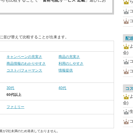
からも比較することで「
食材宅配サービス 近畿
」選びにお
別に並び替えて比較することが出来ます。
配
会)
キャンペーンの充実さ
商品の充実さ
商品情報のわかりやすさ
利用のしやすさ
コストパフォーマンス
情報提供
30代
40代
コ
60代以上
会)
ファミリー
業が2社未満のため発表しておりません。