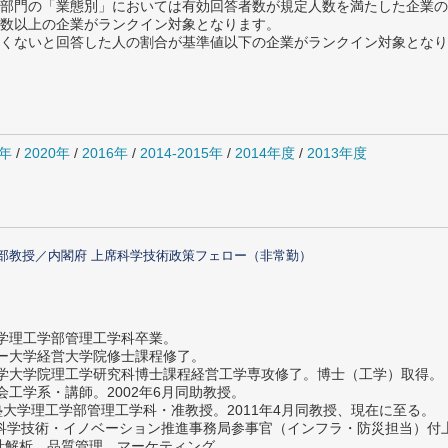
部門の「業態別」においては有効回答者数が規定人数を満たした企業の
数以上の企業がランクイン対象となります。
めたくないと回答した人の割合が基準値以下の企業がランクイン対象とな
1年
/
2020年
/
2016年
/
2014-2015年
/
2014年度
/
2013年度
部教授／内閣府 上席科学技術政策フェロー（非常勤）
大学理工学部管理工学科卒業。
ター大学経営大学院修士課程修了。
大学大学院理工学研究科博士課程経営工学専攻修了。博士（工学）取得。
社会工学系・講師。2002年6月同助教授。
義塾大学理工学部管理工学科・准教授。2011年4月同教授、現在に至る。
府 科学技術・イノベーション推進事務局参事官（インフラ・防災担当）
計解析、品質管理、マーケティング。