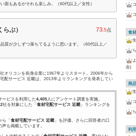
い面もあるがそれも楽しみ。（60代以上／女性）
73
すくらぶ）
.5
点
食
品質が少しずつ落ちてるように思います。（60代以上／
会)
オリコンを前身企業に1967年よりスタート。2006年から
宅配サービス 近畿は、2013年よりランキングを発表してい
商
サービスを利用した
4,405
人にアンケート調査を実施。
12
社を対象にした「
食材宅配サービス 近畿
」ランキングを
から「
食材宅配サービス 近畿
」を評価。さらに回答者の口
の声も掲載しています。
利