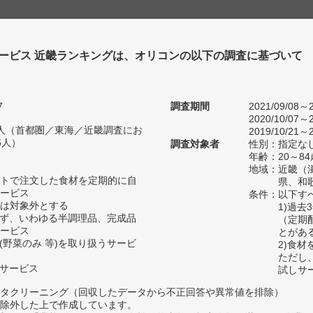
ービス 近畿ランキングは、オリコンの以下の調査に基づいて
7
調査期間
2021/09/08～2
2020/10/07～2
05人（首都圏／東海／近畿調査にお
2019/10/21～2
5人）
調査対象者
性別：指定な
年齢：20～84
地域：近畿（
トで注文した食材を定期的に自
県、和
ービス
条件：以下す
は対象外とする
1)過
わず、いわゆる半調理品、完成品
（定期
ービス
とがあ
(野菜のみ 等)を取り扱うサービ
2)食
ただし
るサービス
試しサ
タクリーニング（回収したデータから不正回答や異常値を排除）
除外した上で作成しています。