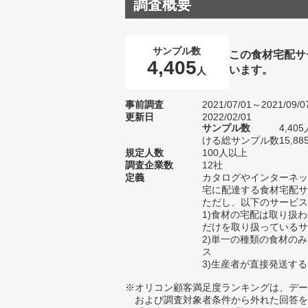
調査概要
サンプル数
この食材宅配サ
4,405
います。
人
事前調査
2021/07/01～2021/09/0
更新日
2022/02/01
サンプル数
4,4
ける総サンプル数15,88
規定人数
100人以上
調査企業数
12社
定義
カタログやインターネッ
宅に配達する食材宅配サ
ただし、以下のサービス
1)食材の宅配は取り扱
だけを取り扱っているサ
2)単一の種類の食材のみ
ス
3)生産者が直接発送す
※オリコン顧客満足度ランキングは、デー
および調査対象者条件から外れた回答を