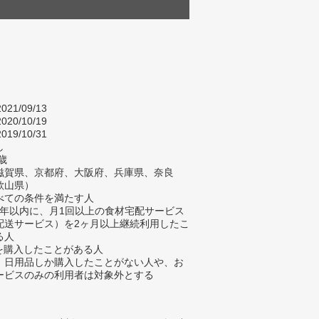
021/09/13
020/10/19
019/10/31
し
歳
滋賀県、京都府、大阪府、兵庫県、奈良
歌山県）
べての条件を満たす人
去3年以内に、月1回以上の食材宅配サービス
配送サービス）を2ヶ月以上継続利用したこ
る人
材を購入したことがある人
、日用品しか購入したことがない人や、お
ービスのみの利用者は対象外とする