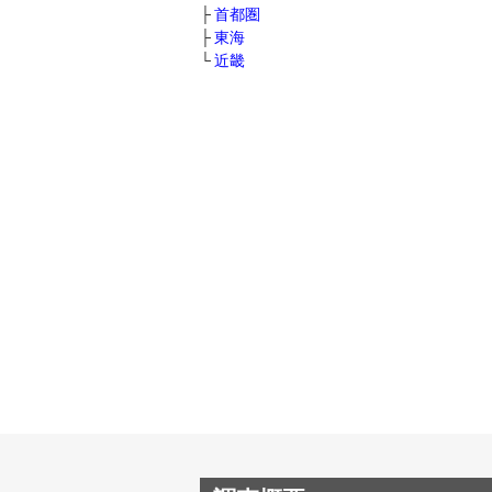
首都圏
東海
近畿