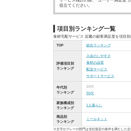
サービス検討の際、“ユーザー満足度”
役立てください。
項目別ランキング一覧
食材宅配サービス 近畿の顧客満足度を項目
TOP
総合ランキング
入会のしやすさ
食材の品質
評価項目別
ランキング
配送サービス
サポートサービス
20代
年代別
ランキング
50代
家族構成別
1人暮らし
ランキング
商品別
ミールキット
ランキング
※文字がグレーの部門は当社規定の条件を満たした企