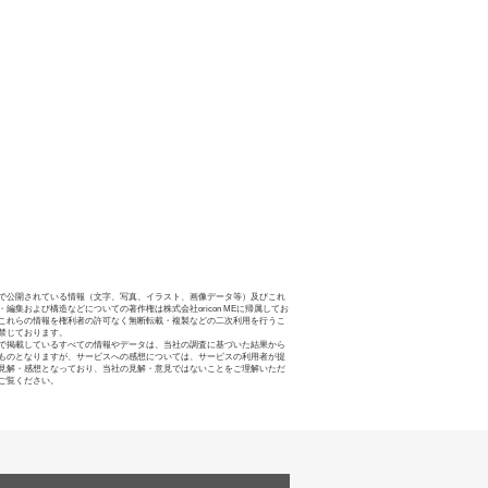
で公開されている情報（文字、写真、イラスト、画像データ等）及びこれ
・編集および構造などについての著作権は株式会社oricon MEに帰属してお
これらの情報を権利者の許可なく無断転載・複製などの二次利用を行うこ
禁じております。
で掲載しているすべての情報やデータは、当社の調査に基づいた結果から
ものとなりますが、サービスへの感想については、サービスの利用者が提
見解・感想となっており、当社の見解・意見ではないことをご理解いただ
ご覧ください。