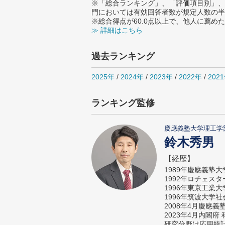
※「総合ランキング」、「評価項目別」、
門においては有効回答者数が規定人数の半
※総合得点が60.0点以上で、他人に薦
≫ 詳細はこちら
過去ランキング
2025年
/
2024年
/
2023年
/
2022年
/
202
ランキング監修
慶應義塾大学理工学
鈴木秀男
【経歴】
1989年慶應義塾
1992年ロチェス
1996年東京工業
1996年筑波大学
2008年4月慶應
2023年4月内閣
研究分野は応用統