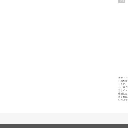
PR
当サイト
らの配置
ります。
とは固く
当サイト
作成した
出された
いた上で