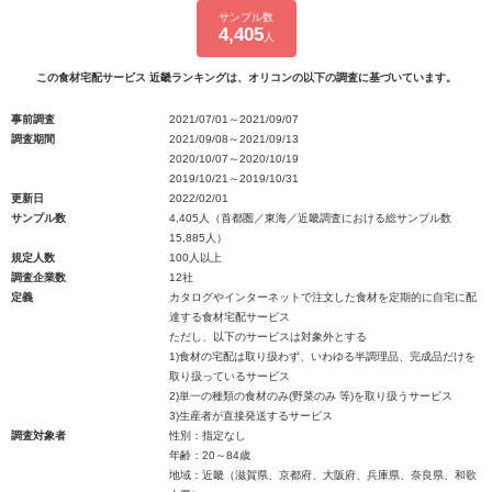
サンプル数
4,405
人
この食材宅配サービス 近畿ランキングは、オリコンの以下の調査に基づいています。
事前調査
2021/07/01～2021/09/07
調査期間
2021/09/08～2021/09/13
2020/10/07～2020/10/19
2019/10/21～2019/10/31
更新日
2022/02/01
サンプル数
4,405人（首都圏／東海／近畿調査における総サンプル数
15,885人）
規定人数
100人以上
調査企業数
12社
定義
カタログやインターネットで注文した食材を定期的に自宅に配
達する食材宅配サービス
ただし、以下のサービスは対象外とする
1)食材の宅配は取り扱わず、いわゆる半調理品、完成品だけを
取り扱っているサービス
2)単一の種類の食材のみ(野菜のみ 等)を取り扱うサービス
3)生産者が直接発送するサービス
調査対象者
性別：指定なし
年齢：20～84歳
地域：近畿（滋賀県、京都府、大阪府、兵庫県、奈良県、和歌