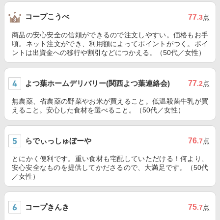
コープこうべ
77
.3
点
商品の安心安全の信頼ができるので注文しやすい。価格もお手
頃。ネット注文ができ、利用額によってポイントがつく。ポイ
ントは出資金への移行や割引などにつかえる。（50代／女性）
よつ葉ホームデリバリー(関西よつ葉連絡会)
77
.2
点
無農薬、省農薬の野菜やお米が買えること。低温殺菌牛乳が買
えること。安心した食材を選べること。（50代／女性）
らでぃっしゅぼーや
76
.7
点
とにかく便利です。重い食材も宅配していただける！何より、
安心安全なものを提供してかださるので、大満足です。（50代
／女性）
コープきんき
75
.7
点