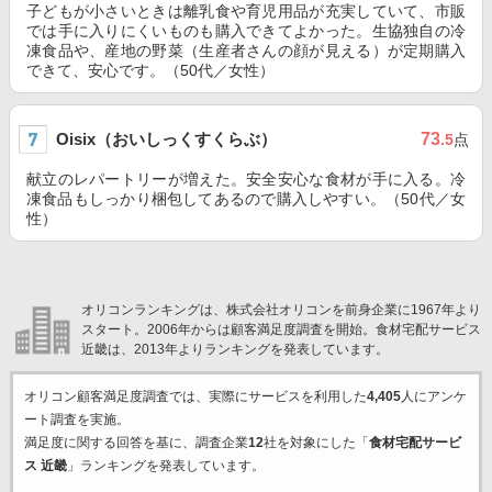
子どもが小さいときは離乳食や育児用品が充実していて、市販
では手に入りにくいものも購入できてよかった。生協独自の冷
凍食品や、産地の野菜（生産者さんの顔が見える）が定期購入
できて、安心です。（50代／女性）
Oisix（おいしっくすくらぶ）
73
.5
点
献立のレパートリーが増えた。安全安心な食材が手に入る。冷
凍食品もしっかり梱包してあるので購入しやすい。（50代／女
性）
オリコンランキングは、株式会社オリコンを前身企業に1967年より
スタート。2006年からは顧客満足度調査を開始。食材宅配サービス
近畿は、2013年よりランキングを発表しています。
オリコン顧客満足度調査では、実際にサービスを利用した
4,405
人にアンケ
ート調査を実施。
満足度に関する回答を基に、調査企業
12
社を対象にした「
食材宅配サービ
ス 近畿
」ランキングを発表しています。