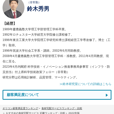
（非常勤）
鈴木秀男
【経歴】
1989年慶應義塾大学理工学部管理工学科卒業。
1992年ロチェスター大学経営大学院修士課程修了。
1996年東京工業大学大学院理工学研究科博士課程経営工学専攻修了。博士（工
学）取得。
1996年筑波大学社会工学系・講師。2002年6月同助教授。
2008年4月慶應義塾大学理工学部管理工学科・准教授。2011年4月同教授、現
在に至る。
2023年4月内閣府 科学技術・イノベーション推進事務局参事官（インフラ・防
災担当）付上席科学技術政策フェロー（非常勤）
研究分野は応用統計解析、品質管理、マーケティング。
≫鈴木研究室についての詳細はこちら
顧客満足度について
オリコン顧客満足度ランキング
食材宅配サービスランキング・比較
おすすめの食材宅配サービス 近畿ランキング・比較
2022年版