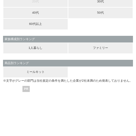
20代
30代
40代
50代
60代以上
家族構成別ランキング
1人暮らし
ファミリー
商品別ランキング
ミールキット
※文字がグレーの部門は当社規定の条件を満たした企業が2社未満のため発表しておりません。
PR