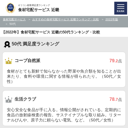
オリコン顧客満足度ランキング
食材宅配サービス 近畿
食材宅配サービス
おすすめの食材宅配サービス 近畿ランキング・比較
2022年版
50代
【2022年】食材宅配サービス 近畿の50代ランキング・比較
50代 満足度ランキング
コープ自然派
79
.2
点
食材がとても新鮮で知らなかった野菜や魚介類を知ることが出
来たり、食料や環境に関する情報が得られたり。（50代／女
性）
生活クラブ
78
.7
点
安心安全な食品が手に入る。情報公開がされている。定期的に
食品の放射線検査の報告。サステイナブルな取り組み。リター
ナルびんや、原子力に頼らない電気、など。（50代／女性）