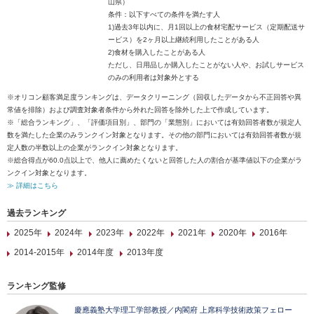
山県）
条件：以下すべての条件を満たす人
1)過去3年以内に、月1回以上の食材宅配サービス（定期配送サ
ービス）を2ヶ月以上継続利用したことがある人
2)食材を購入したことがある人
ただし、日用品しか購入したことがない人や、お試しサービス
のみの利用者は対象外とする
※オリコン顧客満足度ランキングは、データクリーニング（回収したデータから不正回答や異
常値を排除）および調査対象者条件から外れた回答を除外した上で作成しています。
※「総合ランキング」、「評価項目別」、部門の「業態別」においては有効回答者数が規定人
数を満たした企業のみランクイン対象となります。その他の部門においては有効回答者数が規
定人数の半数以上の企業がランクイン対象となります。
※総合得点が60.0点以上で、他人に薦めたくないと回答した人の割合が基準値以下の企業がラ
ンクイン対象となります。
≫ 詳細はこちら
過去ランキング
2025年
2024年
2023年
2022年
2021年
2020年
2016年
2014-2015年
2014年度
2013年度
ランキング監修
慶應義塾大学理工学部教授／内閣府 上席科学技術政策フェロー