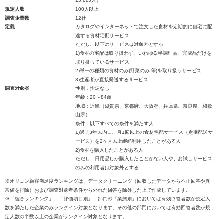
15,885人）
規定人数
100人以上
調査企業数
12社
定義
カタログやインターネットで注文した食材を定期的に自宅に配
達する食材宅配サービス
ただし、以下のサービスは対象外とする
1)食材の宅配は取り扱わず、いわゆる半調理品、完成品だけを
取り扱っているサービス
2)単一の種類の食材のみ(野菜のみ 等)を取り扱うサービス
3)生産者が直接発送するサービス
調査対象者
性別：指定なし
年齢：20～84歳
地域：近畿（滋賀県、京都府、大阪府、兵庫県、奈良県、和歌
山県）
条件：以下すべての条件を満たす人
1)過去3年以内に、月1回以上の食材宅配サービス（定期配送サ
ービス）を2ヶ月以上継続利用したことがある人
2)食材を購入したことがある人
ただし、日用品しか購入したことがない人や、お試しサービス
のみの利用者は対象外とする
※オリコン顧客満足度ランキングは、データクリーニング（回収したデータから不正回答や異
常値を排除）および調査対象者条件から外れた回答を除外した上で作成しています。
※「総合ランキング」、「評価項目別」、部門の「業態別」においては有効回答者数が規定人
数を満たした企業のみランクイン対象となります。その他の部門においては有効回答者数が規
定人数の半数以上の企業がランクイン対象となります。