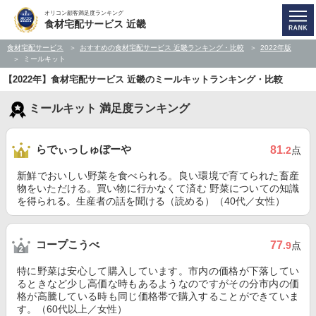
オリコン顧客満足度ランキング
食材宅配サービス 近畿
食材宅配サービス
おすすめの食材宅配サービス 近畿ランキング・比較
2022年版
ミールキット
【2022年】食材宅配サービス 近畿のミールキットランキング・比較
ミールキット 満足度ランキング
らでぃっしゅぼーや
81
.2
点
新鮮でおいしい野菜を食べられる。良い環境で育てられた畜産
物をいただける。買い物に行かなくて済む 野菜についての知識
を得られる。生産者の話を聞ける（読める）（40代／女性）
コープこうべ
77
.9
点
特に野菜は安心して購入しています。市内の価格が下落してい
るときなど少し高価な時もあるようなのですがその分市内の価
格が高騰している時も同じ価格帯で購入することができていま
す。（60代以上／女性）