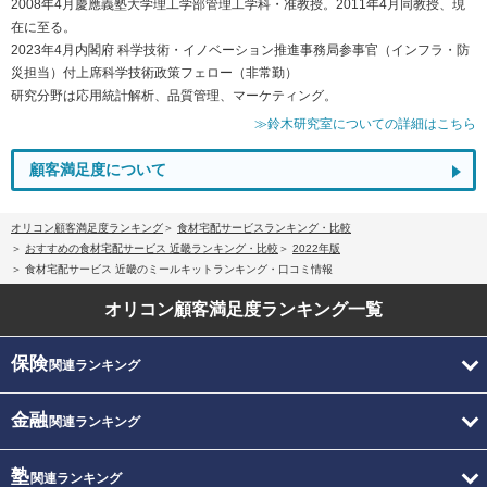
2008年4月慶應義塾大学理工学部管理工学科・准教授。2011年4月同教授、現
在に至る。
2023年4月内閣府 科学技術・イノベーション推進事務局参事官（インフラ・防
災担当）付上席科学技術政策フェロー（非常勤）
研究分野は応用統計解析、品質管理、マーケティング。
≫鈴木研究室についての詳細はこちら
顧客満足度について
オリコン顧客満足度ランキング
食材宅配サービスランキング・比較
おすすめの食材宅配サービス 近畿ランキング・比較
2022年版
食材宅配サービス 近畿のミールキットランキング・口コミ情報
オリコン顧客満足度
ランキング一覧
保険
関連ランキング
金融
関連ランキング
塾
関連ランキング