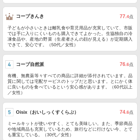
コープきんき
77
.4
点
子どもが小さいときは離乳食や育児用品が充実していて、市販
では手に入りにくいものも購入できてよかった。生協独自の冷
凍食品や、産地の野菜（生産者さんの顔が見える）が定期購入
できて、安心です。（50代／女性）
コープ自然派
76
.6
点
有機、無農薬等々すべての商品に詳細が添付されています。品
質に関しては宅配サービスのトップだと思います。とにかく体
に良いものを食べているという安心感があります。（60代以上
／女性）
Oisix（おいしっくすくらぶ）
74
.6
点
ミールキットが使いやすく、とても美味しい。また、季節商品
や地域商品も充実しているため、旅行などに行けない今、とて
も重宝している。（30代／女性）