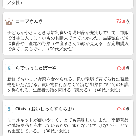
／女性）
コープきんき
73
.9
点
子どもが小さいときは離乳食や育児用品が充実していて、市販
では手に入りにくいものも購入できてよかった。生協独自の冷
凍食品や、産地の野菜（生産者さんの顔が見える）が定期購入
できて、安心です。（50代／女性）
らでぃっしゅぼーや
73
.8
点
新鮮でおいしい野菜を食べられる。良い環境で育てられた畜産
物をいただける。買い物に行かなくて済む 野菜についての知識
を得られる。生産者の話を聞ける（読める）（40代／女性）
Oisix（おいしっくすくらぶ）
73
.6
点
ミールキットが使いやすく、とても美味しい。また、季節商品
や地域商品も充実しているため、旅行などに行けない今、とて
も重宝している。（30代／女性）