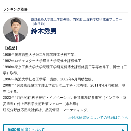
ランキング監修
慶應義塾大学理工学部教授／内閣府 上席科学技術政策フェロー
（非常勤）
鈴木秀男
【経歴】
1989年慶應義塾大学理工学部管理工学科卒業。
1992年ロチェスター大学経営大学院修士課程修了。
1996年東京工業大学大学院理工学研究科博士課程経営工学専攻修了。博士（工
学）取得。
1996年筑波大学社会工学系・講師。2002年6月同助教授。
2008年4月慶應義塾大学理工学部管理工学科・准教授。2011年4月同教授、現
在に至る。
2023年4月内閣府 科学技術・イノベーション推進事務局参事官（インフラ・防
災担当）付上席科学技術政策フェロー（非常勤）
研究分野は応用統計解析、品質管理、マーケティング。
≫鈴木研究室についての詳細はこちら
顧客満足度について