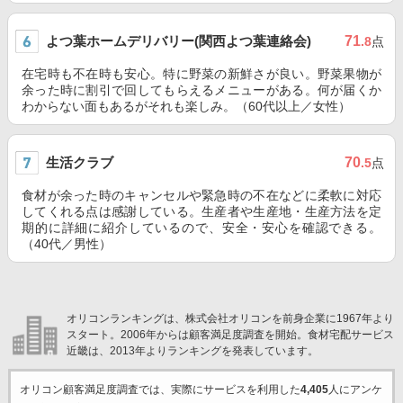
よつ葉ホームデリバリー(関西よつ葉連絡会)
71
.8
点
在宅時も不在時も安心。特に野菜の新鮮さが良い。野菜果物が
余った時に割引で回してもらえるメニューがある。何が届くか
わからない面もあるがそれも楽しみ。（60代以上／女性）
生活クラブ
70
.5
点
食材が余った時のキャンセルや緊急時の不在などに柔軟に対応
してくれる点は感謝している。生産者や生産地・生産方法を定
期的に詳細に紹介しているので、安全・安心を確認できる。
（40代／男性）
オリコンランキングは、株式会社オリコンを前身企業に1967年より
スタート。2006年からは顧客満足度調査を開始。食材宅配サービス
近畿は、2013年よりランキングを発表しています。
オリコン顧客満足度調査では、実際にサービスを利用した
4,405
人にアンケ