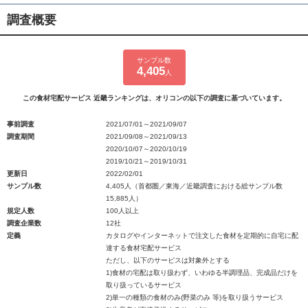
調査概要
サンプル数
4,405
人
この食材宅配サービス 近畿ランキングは、オリコンの以下の調査に基づいています。
事前調査
2021/07/01～2021/09/07
調査期間
2021/09/08～2021/09/13
2020/10/07～2020/10/19
2019/10/21～2019/10/31
更新日
2022/02/01
サンプル数
4,405人（首都圏／東海／近畿調査における総サンプル数
15,885人）
規定人数
100人以上
調査企業数
12社
定義
カタログやインターネットで注文した食材を定期的に自宅に配
達する食材宅配サービス
ただし、以下のサービスは対象外とする
1)食材の宅配は取り扱わず、いわゆる半調理品、完成品だけを
取り扱っているサービス
2)単一の種類の食材のみ(野菜のみ 等)を取り扱うサービス