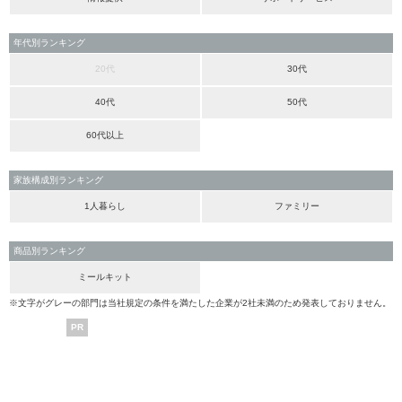
年代別ランキング
20代
30代
40代
50代
60代以上
家族構成別ランキング
1人暮らし
ファミリー
商品別ランキング
ミールキット
※文字がグレーの部門は当社規定の条件を満たした企業が2社未満のため発表しておりません。
PR