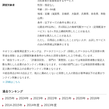
3)生産者が直接発送するサービス
調査対象者
性別：指定なし
年齢：20～84歳
地域：近畿（滋賀県、京都府、大阪府、兵庫県、奈良県、和歌
山県）
条件：以下すべての条件を満たす人
1)過去3年以内に、月1回以上の食材宅配サービス（定期配送サ
ービス）を2ヶ月以上継続利用したことがある人
2)食材を購入したことがある人
ただし、日用品しか購入したことがない人や、お試しサービス
のみの利用者は対象外とする
※オリコン顧客満足度ランキングは、データクリーニング（回収したデータから不正回答や異
常値を排除）および調査対象者条件から外れた回答を除外した上で作成しています。
※「総合ランキング」、「評価項目別」、部門の「業態別」においては有効回答者数が規定人
数を満たした企業のみランクイン対象となります。その他の部門においては有効回答者数が規
定人数の半数以上の企業がランクイン対象となります。
※総合得点が60.0点以上で、他人に薦めたくないと回答した人の割合が基準値以下の企業がラ
ンクイン対象となります。
≫ 詳細はこちら
過去ランキング
2025年
2024年
2023年
2022年
2021年
2020年
2016年
2014-2015年
2014年度
2013年度